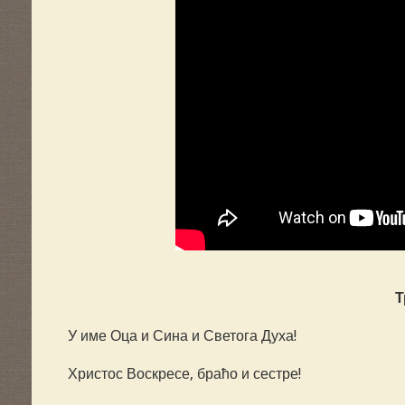
Т
У име Оца и Сина и Светога Духа!
Христос Воскресе, браћо и сестре!