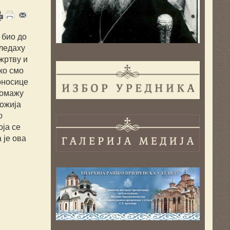
 био до
гледаху
 жртву и
ко смо
оносице
помажу
ожија
о
оја се
 је ова