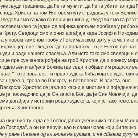
ке људи грешника, да ће га мучити, да ће га убити, али да 
оспода Христа на том Његовом путу страдања у току Велике
гледали смо га како га војници шибају, гледали смо га раза
гословом како га један од војника копљем пробада у ребро 
 на Крсту. Сведоци смо и оних догађаја када Јосиф и Никоди
а у новом каменом гробу у Гетсиманском врту у коме нико н
ама, јер оне гледаху где га полагаху. То је Његов пут на Г
уди и ради нашега спасења. Али исто тако смо сведоци и о
ице пре сунчанога рођаја на гроб Христов да и донесу мири
 одваљен и анђела Божија где седи и објави им радосну ве
жише.“
То је прва вест и прва људска бића која се удостојила
ва недеља, трећа по Васкрсу, и посвећена. И заиста, оне
Васкрсли Христос се јављао касније многима и појединачн
е је посведочио да је Он заиста Бог, да је Син Човечији, да 
Нема догађаја у историји рода људскога, који је тако темељн
скрсења Христовога.
а није био ту када се Господ јавио ученицима својим. И он
 Господа“, а он не верује, као и сваки човек који би тешко
е у ране Његове од клинова на рукама, и не ставим руку мо