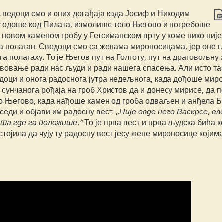
С
ведоци смо и оних догађаја када Јосиф и Никодим
одоше код Пилата, измолише тело Његово и погребоше
у новом каменом гробу у Гетсиманском врту у коме нико није
а полаган. Сведоци смо са женама мироносицама, јер оне 
 га полагаху. То је Његов пут на Голготу, пут на драговољну
вовање ради нас људи и ради нашега спасења. Али исто та
доци и онога радоснога јутра недељнога, када дођоше мир
 сунчанога рођаја на гроб Христов да и донесу мирисе, да 
о Његово, када нађоше камен од гроба одваљен и анђела Б
 седи и објави им радосну вест: „
Није овде него Васкрсе, ев
та где га положише.“
То је прва вест и прва људска бића к
стојила да чују ту радосну вест јесу жене мироносице којима