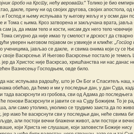
војник пробо на Крсту, нећу веровати
.“ Толико је био емпир
ао, дакле, причу ни од својих другова, својих апостола, од к
ста и Господ и њему испуњава ту његову жељу и у осми дан п
 и Тома с њима. Кроз затворена и закључана врата, јавља
 сам ја, да имам тело и кости, нисам дух него тело човечије
. Тома сигурно да није имао ту смелост и дрскост да стварно
ући уверен његовом појавом он узвикује и кликће: „
Господ 
ао ученицима, јављао се дакле, и свима онима који су се Њ
 у своје Васкрсење. И Његово Васкрсење постало је темељ
јер да Христос није Васкрсао, хришћанства ни нас данас н
свећен Вазнесењу Господњем, овде било.
 да нас испуњава радошћу, што је Он Бог и Спаситељ наш, 
 нама обећао, да ћемо и ми у последњи дан, у дан Суда, кад
ми тада васкрснути из гробова, сви од Адама до последњега
 ће понови Васкрснути и јавити се на Суду Божијем. То је р
а, али само утолико, уколико се трудимо заиста да по живо
 јер иако ће васкрснути сви у последњи дан, неће свима би
 људе, али постоји вечни блажени живот, али постоји и вечн
оваше, који Христа не слушаше, који заповести Божије нису
рсења неће бити радостан, него страшан, зато се и тај Суд 