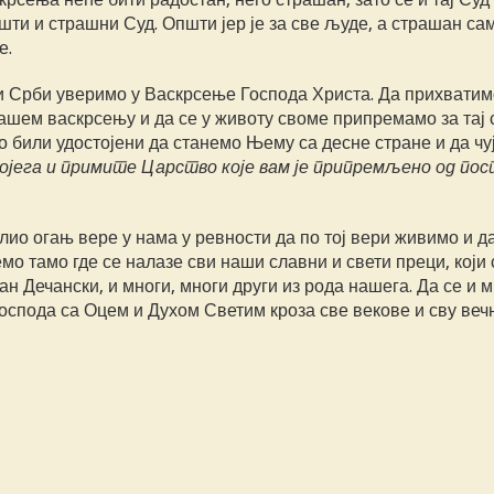
ти и страшни Суд. Општи јер је за све људе, а страшан сам
е.
и Срби уверимо у Васкрсење Господа Христа. Да прихватим
шем васкрсењу и да се у животу своме припремамо за тај 
 били удостојени да станемо Њему са десне стране и да чу
ојега и примите Царство које вам је припремљено од по
ио огањ вере у нама у ревности да по тој вери живимо и да
о тамо где се налазе сви наши славни и свети преци, који 
н Дечански, и многи, многи други из рода нашега. Да се и м
оспода са Оцем и Духом Светим кроза све векове и сву вечн