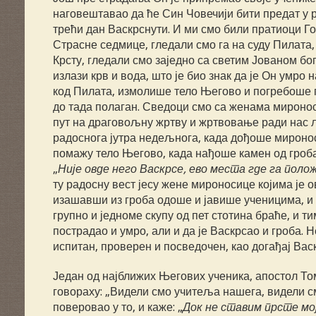
наговештавао да ће Син Човечији бити предат у ру
трећи дан Васкрснути. И ми смо били пратиоци Г
Страсне седмице, гледали смо га на суду Пилата, 
Крсту, гледали смо заједно са светим Јованом бо
излази крв и вода, што је био знак да је Он умро
код Пилата, измолише тело Његово и погребоше г
до тада полаган. Сведоци смо са женама мироносиц
пут на драговољну жртву и жртвовање ради нас љ
радоснога јутра недељнога, када дођоше миронос
помажу тело Његово, када нађоше камен од гроба
„
Није овде него Васкрсе, ево места где га поло
ту радосну вест јесу жене мироносице којима је о
изашавши из гроба одоше и јавише ученицима, и 
групно и једноме скупу од пет стотина браће, и тим
пострадао и умро, али и да је Васкрсао и гроба. 
испитан, проверен и посведочен, као догађај Ва
Један од најближих Његових ученика, апостол Том
говораху: „Видели смо учитеља нашега, видели смо
поверовао у то, и каже: „
Док не ставим прсте мој