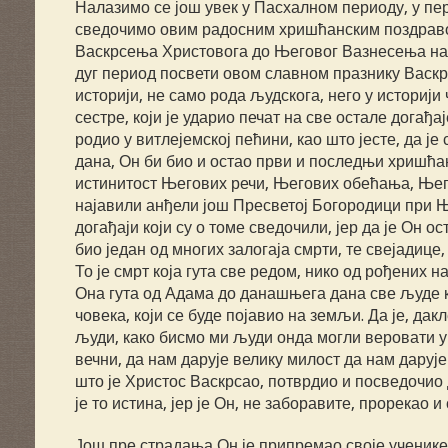
Налазимо се још увек у Пасхалном периоду, у п
сведочимо овим радосним хришћанским поздраво
Васкрсења Христовога до Његовог Вазнесења на н
дуг период посвети овом славном празнику Васкрс
историји, не само рода људскога, него у историји
сестре, који је ударио печат на све остале догађ
родио у витлејемској пећини, као што јесте, да је
дана, Он би био и остао први и последњи хришћан
истинитост Његових речи, Његових обећања, Њего
најавили анђели још Пресветој Богородици при 
догађаји који су о томе сведочили, јер да је Он о
био један од многих залогаја смрти, те свејадице
То је смрт која гута све редом, нико од рођених
Она гута од Адама до данашњега дана све људе к
човека, који се буде појавио на земљи. Да је, да
људи, како бисмо ми људи онда могли веровати у 
вечни, да нам дарује велику милост да нам даруј
што је Христос Васкрсао, потврдио и посведочио д
је то истина, јер је Он, не заборавите, прорекао 
Још пре страдања Он је припремао своје ученике,