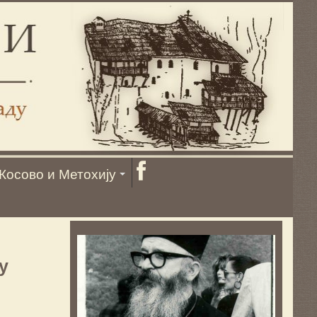
Косово и Метохију
у