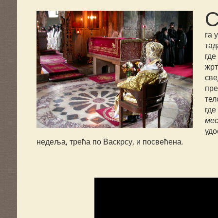
га 
тад
где
жрт
све
пре
тел
где
мес
удо
недеља, трећа по Васкрсу, и посвећена.