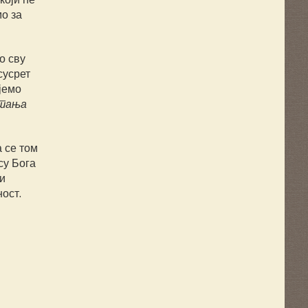
о за
о сву
сусрет
јемо
стања
 се том
су Бога
и
ост.