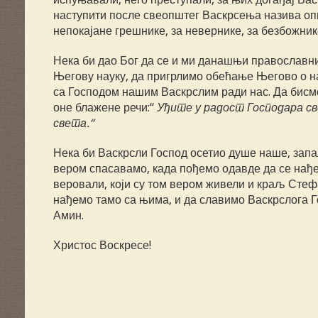
наступити после свеопштег Васкрсења назива опш
непокајане грешнике, за невернике, за безбожник
Нека би дао Бог да се и ми данашњи православн
Његову науку, да пригрлимо обећање Његово о на
са Господом нашим Васкрслим ради нас. Да бисмо
оне блажене речи:“
Уђите у радост Господара св
света.“
Нека би Васкрсли Господ осетио душе наше, запал
вером спасавамо, када пођемо одавде да се нађем
веровали, који су том вером живели и краљ Стефа
нађемо тамо са њима, и да славимо Васкрслога Г
Амин.
Христос Воскресе!