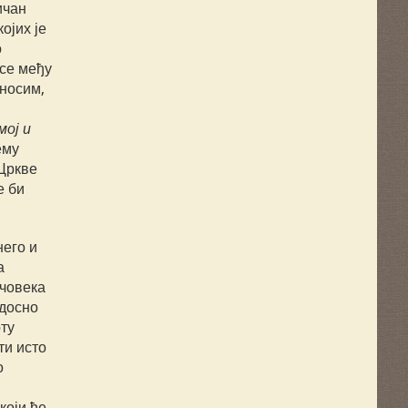
ичан
ојих је
о
 се међу
 носим,
мој и
ему
 Цркве
е би
него и
а
 човека
адосно
ту
ти исто
о
који ће