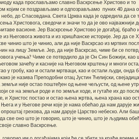
ериоду када прослављамо славно Васкрсење Христово и то
м којим се поздрављамо и одпозрављамо пуних 40 дана 
ебо, до Спасовдана. Света Црква када је одредила да се 
ења Христовога, сведочи и значи то да је ово најважнији д
 читаве васионе. Јер Васкрсење Христово је догађај, браћо 
аје из Његовога живота и из хришћанске историје. Јер да се 
 све чинио што је чинио, али да није Васкрсао из мртвих пос
ин на лицу Земље. Јер, да није Васкрсао, чиме би се потв
вога учења? Чиме се потврдило да је Он Син Божији, као ш
Његовом зачећу и касније на Његовом крштењу и многи оста
стао у гробу, као и остали мртваци, као и остали људи, онда 
, како је назива Преподобни отац Јустин Ћелијски, свејадица
 на земљи није остао поштеђен од њене чељусти, од њене утр
оји се на земљи роде и по земљи ходе, и гутаће их до пос
кле, и Христос постао и остао њена жртва, њена храна као ос
Њега и у Његове речи које је нама обећао да нам дарује ж
е опроштај грехова, да нам дарује Царство небеско. Али баш
а све оно што је говорио, што је чинио, што је људима обе
и своје славно Васкрсење.
 говорио им о догађајима који ће се збити за краће време и