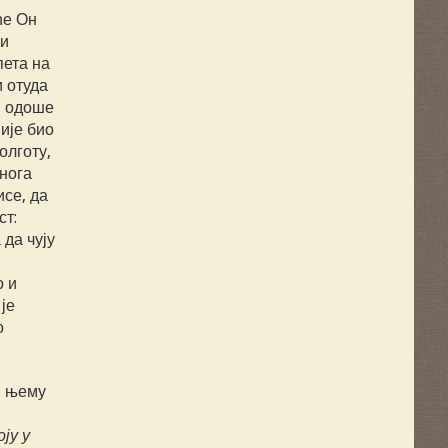
ће Он
 и
пета на
и отуда
м одоше
ије био
олготу,
нога
се, да
ст:
 да чују
о и
је
о
и њему
ју у