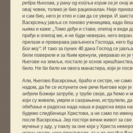
ребра Његова, у рану од копља којим га је онај 
овај човек, толико је био рационалан. Није прихват
и сам био, него је хтео и сам да се увери. И заи
Васкрсењу јавља се поново ученицима, када беше
њима и каже: „Томо дођи и стави, опипај и види да
приђи и опипај ме, и не буди неверан, него веран
прилази и проверава јављенога Господа, него буд
Бог мој“.
И тако за пуних 40 дана Господ се јављ
били поверили и за Њим кренули, уверавао их је
Његове на земљи, постало је основ хришћанства, 
било. Не би било ни овога манастира, који је по
Али, Његово Васкрсење, браћо и сестре, не само
надом, да ће се испунити оне речи Његове које је
анђели Божији затрубе, у трубе своје, да ћемо и 
који су живели, умрли и сахрањени, иструлели, да
обећање и радосна нада наша и радосна вера наш
будемо следбеници Христови, а не само по имену,
после Васкрсења. Јер постоји вечни живот за све
мучење у аду, у паклу за оне који у Христа невер
испуњавали, него преступали, за њих догађај Васк