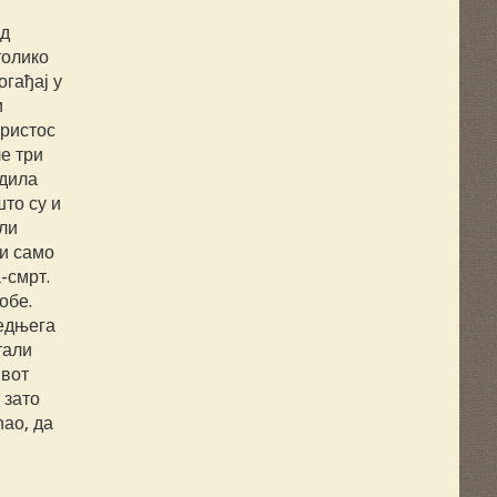
од
толико
огађај у
и
Христос
ле три
рдила
то су и
ли
би само
-смрт.
обе.
ледњега
тали
ивот
 зато
ћао, да