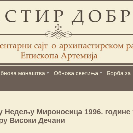
бнова монаштва
Обнова светиња
Борба за 
у Недељу Мироносица 1996. године 
ру Високи Дечани