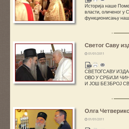
Истoрија наше Поме
власти, оличеног у 
функционисању наше
Светог Саву изд
01/01/2011
СВЕТОГСАВУ ИЗДА
ОВО У СРБИЈИ ЧИ
И ЈОШ БЕЗБРОЈ С
Олга Четверико
01/01/2011