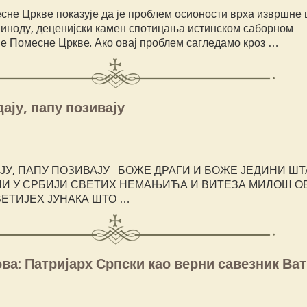
сне Цркве показује да је проблем осионости врха извршне
Синоду, деценијски камен спотицања истинском саборном
 Помесне Цркве. Ако овај проблем сагледамо кроз …
ају, папу позивају
ЈУ, ПАПУ ПОЗИВАЈУ БОЖЕ ДРАГИ И БОЖЕ ЈЕДИНИ ШТ
НИ У СРБИЈИ СВЕТИХ НЕМАЊИЋА И ВИТЕЗА МИЛОШ 
ВЕТИЈЕХ ЈУНАКА ШТО …
ва: Патријарх Српски као верни савезник Ва