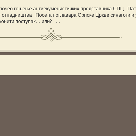
апочео гоњење антиекуменистичких представника СПЦ Пат
ут отпадништва Посета поглавара Српске Цркве синагоги и
законити поступак… или? …