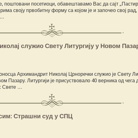
е, поштовани посетиоци, обавештавамо Вас да сајт „Пастир
има своју првобитну форму са којом је и започео свој рад, т
 …
колај служио Свету Литургију у Новом Паза
оносца Архимандрит Николај Црноречки служио је Свету Лит
вом Пазару. Литургији је присуствовало 40 верника од чега 
 Свете …
сим: Страшни суд у СПЦ