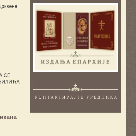
 црквене
А СЕ
ОБИЛИЋА
тикана