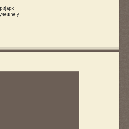
ријарх
 учешће у