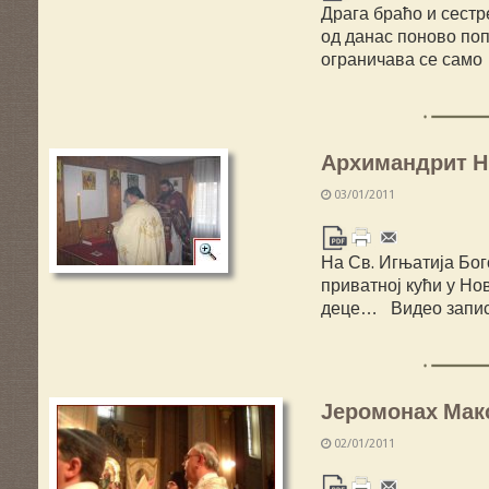
Драга браћо и сестр
од данас поново попр
ограничава се само
Архимандрит Ни
03/01/2011
На Св. Игњатија Бог
приватној кући у Но
деце… Видео запис
Јеромонах Мак
02/01/2011