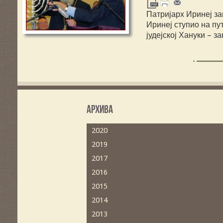
Патријарх Иринеј з
Иринеј ступио на п
јудејској Хануки – 
Архива
2020
2019
2017
2016
2015
2014
2013