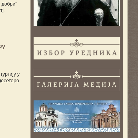
 добри“
ј.
ру
ургију у
десеторо