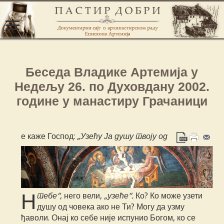
Беседа Владике Артемија у
Недељу 26. по Духовдану 2002.
године у манастиру Грачаници
е каже Господ:
„Узећу Ја душу твоју од
Н
тебе“
, него вели,
„узеће“.
Ко? Ко може узети
душу од човека ако не Ти? Могу да узму
ђаволи. Онај ко себе није испунио Богом, ко се