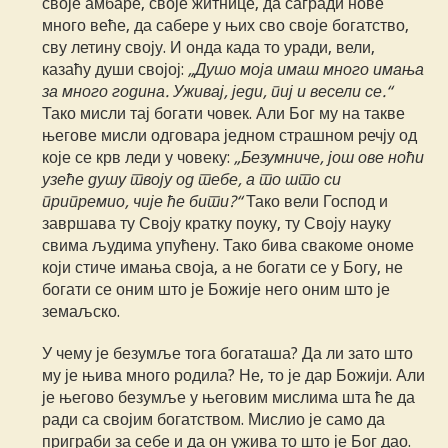
своје амбаре, своје житнице, да сагради нове
много веће, да сабере у њих сво своје богатство,
сву летину своју. И онда када то уради, вели,
казаћу души својој:
„Душо моја имаш много имања
за много година. Уживај, једи, пиј и весели се.“
Тако мисли тај богати човек. Али Бог му на такве
његове мисли одговара једном страшном речју од
које се крв леди у човеку:
„Безумниче, још ове ноћи
узеће душу твоју од тебе, а то што си
припремио, чије ће бити?“
Тако вели Господ и
завршава ту Своју кратку поуку, ту Своју науку
свима људима упућену. Тако бива свакоме ономе
који стиче имања своја, а не богати се у Богу, не
богати се оним што је Божије него оним што је
земаљско.
У чему је безумље тога богаташа? Да ли зато што
му је њива много родила? Не, то је дар Божији. Али
је његово безумље у његовим мислима шта ће да
ради са својим богатством. Мислио је само да
приграби за себе и да он ужива то што је Бог дао.