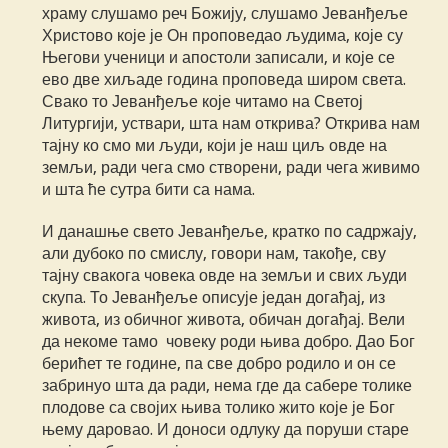
храму слушамо реч Божију, слушамо Јеванђеље
Христово које је Он проповедао људима, које су
Његови ученици и апостоли записали, и које се
ево две хиљаде година проповеда широм света.
Свако то Јеванђеље које читамо на Светој
Литургији, уствари, шта нам открива? Открива нам
тајну ко смо ми људи, који је наш циљ овде на
земљи, ради чега смо створени, ради чега живимо
и шта ће сутра бити са нама.
И данашње свето Јеванђеље, кратко по садржају,
али дубоко по смислу, говори нам, такође, сву
тајну свакога човека овде на земљи и свих људи
скупа. То Јеванђеље описује један догађај, из
живота, из обичног живота, обичан догађај. Вели
да некоме тамо човеку роди њива добро. Дао Бог
берићет те године, па све добро родило и он се
забринуо шта да ради, нема где да сабере толике
плодове са својих њива толико жито које је Бог
њему даровао. И доноси одлуку да поруши старе