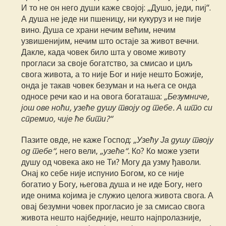
И то не он него души каже својој: „Душо, једи, пиј“.
А душа не једе ни пшеницу, ни кукуруз и не пије
вино. Душа се храни нечим већим, нечим
узвишенијим, нечим што остаје за живот вечни.
Дакле, када човек било шта у овоме животу
прогласи за своје богатство, за смисао и циљ
свога живота, а то није Бог и није нешто Божије,
онда је такав човек безуман и на њега се онда
односе речи као и на овога богаташа:
„Безумниче,
још ове ноћи, узеће душу твоју од тебе. А што си
спремио, чије ће бити?“
Пазите овде, не каже Господ:
„Узећу Ја душу твоју
од тебе“
, него вели,
„узеће“.
Ко? Ко може узети
душу од човека ако не Ти? Могу да узму ђаволи.
Онај ко себе није испунио Богом, ко се није
богатио у Богу, његова душа и не иде Богу, него
иде онима којима је служио целога живота свога. А
овај безумни човек прогласио је за смисао свога
живота нешто најбедније, нешто најпролазније,