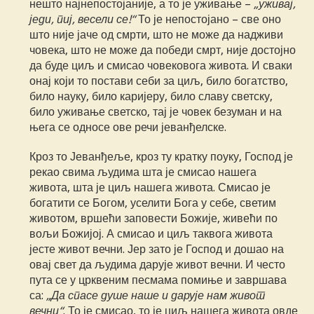
нешто најнепостојаније, а то је уживање –
„уживај,
једи, пиј, весели се!“
То је непостојано – све оно
што није јаче од смрти, што не може да надживи
човека, што не може да победи смрт, није достојно
да буде циљ и смисао човековога живота. И сваки
онај који то постави себи за циљ, било богатство,
било науку, било каријеру, било славу светску,
било уживање светско, тај је човек безуман и на
њега се односе ове речи јеванђелске.
Кроз то Јеванђеље, кроз ту кратку поуку, Господ је
рекао свима људима шта је смисао нашега
живота, шта је циљ нашега живота. Смисао је
богатити се Богом, уселити Бога у себе, светим
животом, вршећи заповести Божије, живећи по
вољи Божијој. А смисао и циљ таквога живота
јесте живот вечни. Јер зато је Господ и дошао на
овај свет да људима дарује живот вечни. И често
пута се у црквеним песмама помиње и завршава
са:
„Да спасе душе наше и дарује нам живот
вечни“
. То је смисао, то је циљ нашега живота овде