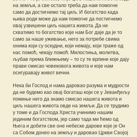
на земљи, а све остало треба да нам помогне
само да достигнемо тај циљ. И богатство када
њива роди може да нам помогне да постигнемо
овај узвишени циљ нашега живота. Да не
схватимо то богатство које нам Бог даје да је то
само за наше уживање, него за потребе свима
онима који су оскудни, који немају, који траже од
нас помоћ, чекају помоћ. Милостиња, молитва,
љубав према ближњему – то су те врлине које дају
прави смисао човековога живота и које нам
осигуравају живот вечни.
Нека би Господ и нама даровао разума и мудрости
да не будемо као овај богаташ који се у Јеванђељу
помиње него да знамо смисао нашега живота и
циљ нашега живота овде на земљи. Да се трудимо
у томе и да Господа Христа учинимо нашим
јединим богатством, јер само тада ми ћемо од
Њега и добити све оне небеске дарове које је Он
са Собом донео на земљу и даровао Цркви Својој