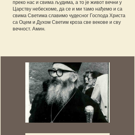
преко нас и свима људима, а то је живот вечни у
Царству небескоме, да се и ми тамо нађемо и са
свима Светима славимо чудесног Господа Христа
са Оцем и Духом Светим кроза све векове и сву
вечност. Амин.