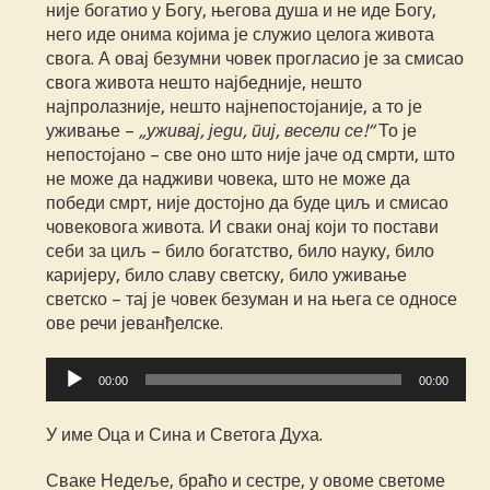
није богатио у Богу, његова душа и не иде Богу,
него иде онима којима је служио целога живота
свога. А овај безумни човек прогласио је за смисао
свога живота нешто најбедније, нешто
најпролазније, нешто најнепостојаније, а то је
уживање –
„уживај, једи, пиј, весели се!“
То је
непостојано – све оно што није јаче од смрти, што
не може да надживи човека, што не може да
победи смрт, није достојно да буде циљ и смисао
човековога живота. И сваки онај који то постави
себи за циљ – било богатство, било науку, било
каријеру, било славу светску, било уживање
светско – тај је човек безуман и на њега се односе
ове речи јеванђелске.
Прегледач
00:00
00:00
звучних
записа
У име Оца и Сина и Светога Духа.
Сваке Недеље, браћо и сестре, у овоме светоме