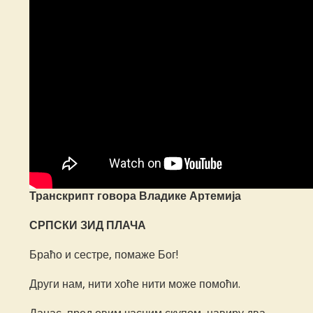
Транскрипт говора Владике Артемија
СРПСКИ ЗИД ПЛАЧА
Браћо и сестре, помаже Бог!
Други нам, нити хоће нити може помоћи.