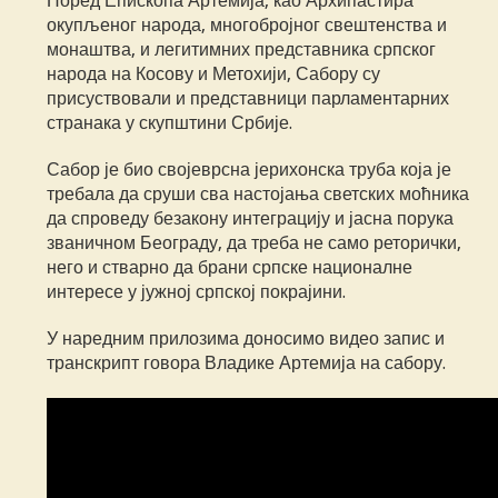
Поред Епископа Артемија, као Архипастира
окупљеног народа, многобројног свештенства и
монаштва, и легитимних представника српског
народа на Косову и Метохији, Сабору су
присуствовали и представници парламентарних
странака у скупштини Србије.
Сабор је био својеврсна јерихонска труба која је
требала да сруши сва настојања светских моћника
да спроведу безакону интеграцију и јасна порука
званичном Београду, да треба не само реторички,
него и стварно да брани српске националне
интересе у јужној српској покрајини.
У наредним прилозима доносимо видео запис и
транскрипт говора Владике Артемија на сабору.