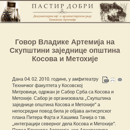
Говор Владике Артемија на
Скупштини заједнице општина
Косова и Метохије
Дана 04. 02. 2010. године, у амфитеатру
Техничког факултета у Косовској
Митровици, одржан је Сабор Срба са Косова и
Метохије. Сабор је организовала „Скупштина
заједнице општина Косова и Метохије“ а
непосредни повод била је објава антисрпског
плана Питера Фајта и Хашима Тачија о тзв.
„интеграцији северног дела Косова и Метохије“.