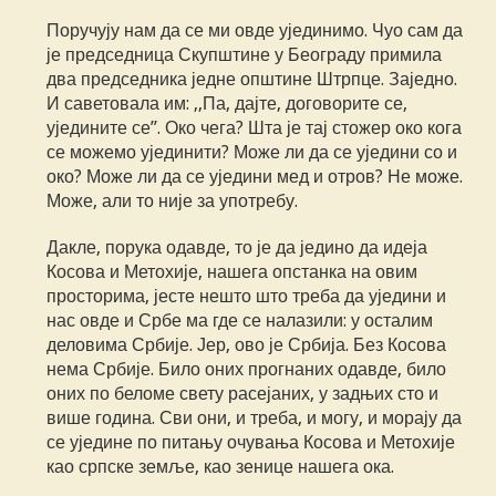
Поручују нам да се ми овде ујединимо. Чуо сам да
је председница Скупштине у Београду примила
два председника једне општине Штрпце. Заједно.
И саветовала им: ,,Па, дајте, договорите се,
уједините се”. Око чега? Шта је тај стожер око кога
се можемо ујединити? Може ли да се уједини со и
око? Може ли да се уједини мед и отров? Не може.
Може, али то није за употребу.
Дакле, порука одавде, то је да једино да идеја
Косова и Метохије, нашега опстанка на овим
просторима, јесте нешто што треба да уједини и
нас овде и Србе ма где се налазили: у осталим
деловима Србије. Јер, ово је Србија. Без Косова
нема Србије. Било оних прогнаних одавде, било
оних по беломе свету расејаних, у задњих сто и
више година. Сви они, и треба, и могу, и морају да
се уједине по питању очувања Косова и Метохије
као српске земље, као зенице нашега ока.