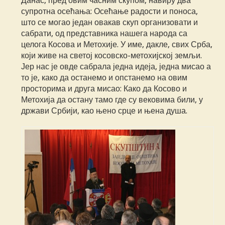
Данас, пред овим часним скупом, навиру два
супротна осећања: Осећање радости и поноса,
што се могао један овакав скуп организовати и
сабрати, од представника нашега народа са
целога Косова и Метохије. У име, дакле, свих Срба,
који живе на светој косовско-метохијској земљи.
Јер нас је овде сабрала једна идеја, једна мисао а
то је, како да останемо и опстанемо на овим
просторима и друга мисао: Како да Косово и
Метохија да остану тамо где су вековима били, у
држави Србији, као њено срце и њена душа.