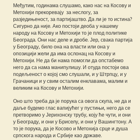
Међутим, годинама слушамо, како нас на Косову и
Метохији прекоревају за неслогу, за
разједињеност, за партијаштво. Да ли је то истина?
Сигурно да није. Ако постоји деоба у нашему
народу на Косову и Метохији то је плод политике
Београда. Они нас деле и дробе. Јер, свака партија
у Београду, било она на власти или она у
опозицији жели да има ослонац на Косову и
Метохији. Не да би нама помогли да опстабемо
него да са нама манипулишу. И отуда постоји ова
подељеност о којој смо слушали, и у Штрпцу, и у
Грачаници и у свим осталим енклавама, малим и
великим на Косову и Метохији.
Оно што треба да је порука са овога скупа, не да и
даље будемо глас вапијућег у пустињи, него да се
претворимо у Јерихонску трубу, коју ће чути, и они
у Београду, и они у Бриселу, и они у Вашингтону. А
то је порука, да је Косово и Метохија срце и душа
српскога народа и Србије као државе.