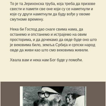
То је та Јерихонска труба, која треба да призове
свести и памети све оне који су се наметнули и
које су други наметнули да буду вође у овоме
смутноме времену.
Нека би Господ дао снаге свима нама, да
останемо и опстанемо и истрајемо на овим
просторима, и да дочекамо да овде буде оно што
је вековима било, земља Србија и српски народ
овде да живи као што смо вековима живели.
Хвала вам и нека нам Бог буде у помоћи.