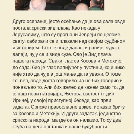
Друго осећање, јесте осећање да је ова сала овде
постала српски зид плача. Као некада у
Јерусалиму, што су прогнани Јевреји по целоме
свету, сабирали се и плакали над својом судбином
и историјом. Тако је овде данас, и раније, чују се
вапаји, чују се и виде сузе. Ово је Зид плача
нашега народа. Сваки глас са Косова и Метохије,
до сада, био је глас вапијућег у пустињи, који нико
није хтео да чује а још мање да га уважи. О томе
се, већ, овде доста говорило. Ја не бих говорио и
понављао то. Али бих желео да кажем само то, да
је наш нови патријарх, Његова светост гг-дин
Иринеј, у својој приступној беседи, као први
задатак Српске православне цркве, истакао бригу
за Косово и Метохију. И други задатак, јединство
српскога народа, ма где се он налазио. То су два
стуба нашега опстанка и наше будућности.