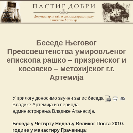
Беседе Његовог
Преосвештенства умировљеног
епископа рашко – призренског и
косовско – метохијског г.г.
Артемија
У прилогу доносимо звучни запис беседа
Владике Артемија из периода
администрирања Владике Атанасија.
Беседа у Четврту Недељу Великог Поста 2010.
године у манастиру Грачаница
: