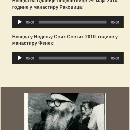
Беседа на Оданије Педесетнице 29. маја 2010.
године у манастиру Раковица
:
Прегледач
00:00
00:00
звучних
записа
Беседа у Недељу Свих Светих 2010. године у
манастиру Фенек
:
Прегледач
00:00
00:00
звучних
записа