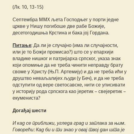
(Лк. 10, 13-15)
Септембра MMX љета Господњег у порти једне
цркве у Нишу погибоше две рабе Божије,
десетогодишња Крстина и бака јој Гордана.
Питање
: Да ли је случајно (има ли случајности,
или је то Божји промисао?) што се у епархији
владике нишког и патријарха српског, указа знак
који опомиње да не треба чинити неправду брату
своме у Христу (Њ.П. Артемију) и да не треба ићи у
друштво неваљалијех људи (у Беч), и да не треба
одступити од вере светосавске, нити се уписивати
у историју рода српскога као јеретик – свејеретик –
екумениста?
Догађај шести
И кад се приближи, угледа град и заплака за њим.
Говорећи: Кад би и ти знао у овај твој дан шта је