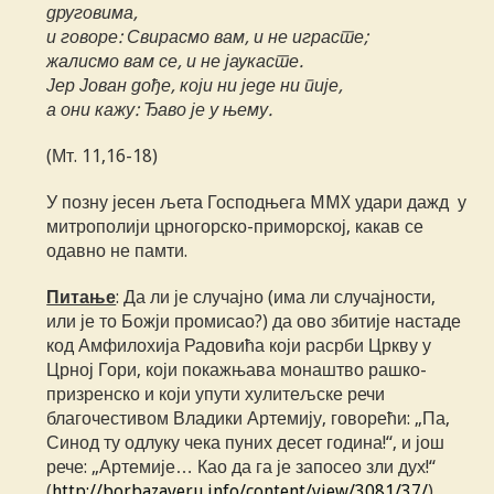
друговима,
и говоре: Свирасмо вам, и не играсте;
жалисмо вам се, и не јаукасте.
Јер Јован дође, који ни једе ни пије,
а они кажу: Ђаво је у њему.
(Мт. 11,16-18)
У позну јесен љета Господњега MMX удари дажд у
митрополији црногорско-приморској, какав се
одавно не памти.
Питање
: Да ли је случајно (има ли случајности,
или је то Божји промисао?) да ово збитије настаде
код Амфилохија Радовића који расрби Цркву у
Црној Гори, који покажњава монаштво рашко-
призренско и који упути хулитељске речи
благочестивом Владики Артемију, говорећи: „Па,
Синод ту одлуку чека пуних десет година!“, и још
рече: „Артемије… Као да га је запосео зли дух!“
(
http://borbazaveru.info/content/view/3081/37/
)