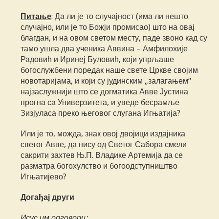
Питање
: Да ли је то случајност (има ли нешто
случајно, или је то Божји промисао) што на овај
благдан, и на овом светом месту, паде звоно кад су
тамо ушла два ученика Аввина – Амфилохије
Радовић и Иринеј Буловић, који упрљаше
богослужбени поредак наше свете Цркве својим
новотаријама, и који су јудинским „залагањем“
најзаслужнији што се догматика Авве Јустина
прогна са Универзитета, и уведе бесрамље
Зизјуласа преко његовог слугана Игњатија?
Или је то, можда, знак овој двојици издајника
светог Авве, да нису од Светог Сабора смели
сакрити захтев Њ.П. Владике Артемија да се
разматра богохулство и богоодступништво
Игњатијево?
Догађај други
Исус им одговори: