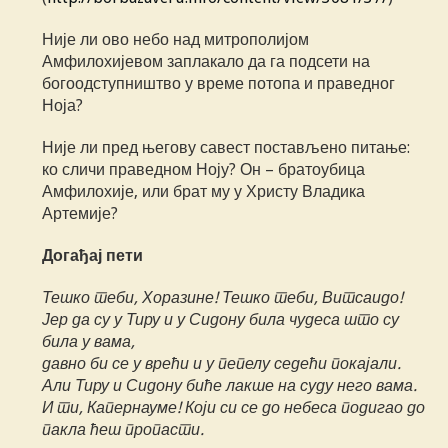
Није ли ово небо над митрополијом
Амфилохијевом заплакало да га подсети на
богоодступништво у време потопа и праведног
Ноја?
Није ли пред његову савест постављено питање:
ко сличи праведном Ноју? Он – братоубица
Амфилохије, или брат му у Христу Владика
Артемије?
Догађај пети
Тешко теби, Хоразине! Тешко теби, Витсаидо!
Јер да су у Тиру и у Сидону била чудеса што су
била у вама,
давно би се у врећи и у пепелу седећи покајали.
Али Тиру и Сидону биће лакше на суду него вама.
И ти, Капернауме! Који си се до небеса подигао до
пакла ћеш пропасти.