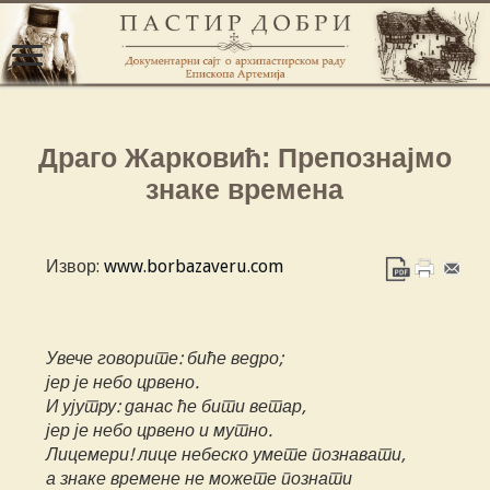
Драго Жарковић: Препознајмо
знаке времена
Извор:
www.borbazaveru.com
Увече говорите: биће ведро;
јер је небо црвено.
И ујутру: данас ће бити ветар,
јер је небо црвено и мутно.
Лицемери! лице небеско умете познавати,
а знаке времене не можете познати