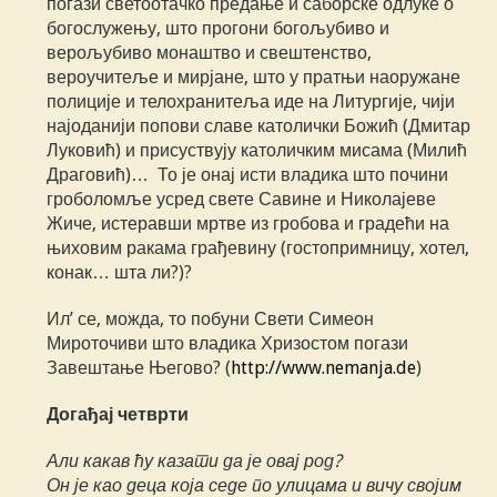
погази светоотачко предање и саборске одлуке о
богослужењу, што прогони богољубиво и
верољубиво монаштво и свештенство,
вероучитеље и мирјане, што у пратњи наоружане
полиције и телохранитеља иде на Литургије, чији
најоданији попови славе католички Божић (Дмитар
Луковић) и присуствују католичким мисама (Милић
Драговић)… То је онај исти владика што почини
гроболомље усред свете Савине и Николајеве
Жиче, истеравши мртве из гробова и градећи на
њиховим ракама грађевину (гостопримницу, хотел,
конак… шта ли?)?
Ил’ се, можда, то побуни Свети Симеон
Мироточиви што владика Хризостом погази
Завештање Његово? (
http://www.nemanja.de
)
Догађај четврти
Али какав ћу казати да је овај род?
Он је као деца која седе по улицама и вичу својим