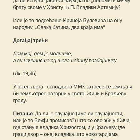
да не испуни ђавољи наум да ће „поломити кичму“
брату своме у Христу Њ.П. Владики Артемију?
Или је то подсећање Иринеја Буловића на ону
народну: „Свака батина, два краја има“
Догађај трећи
Дом мој, дом је молитве,
а ви начинисте од њега пећину разбојничку
(Лк. 19,46)
У јесен љета Господњега MMX затресе се земља и
би земљотрес разорни у светој Жичи и Краљеву
граду.
Питање
: Да ли је случајно (има ли случајности,
или је то Божји промисао?) што се ово зби у Жичи,
где станује владика Хризостом, и у Краљеву где
гради двор – онај владика што новотаријама