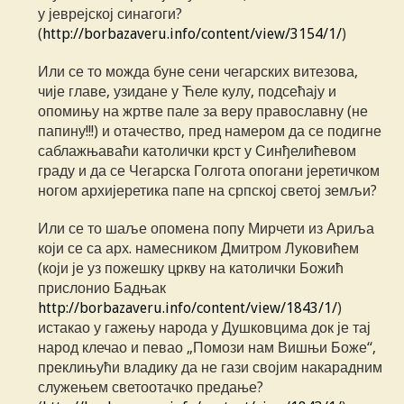
у јеврејској синагоги?
(
http://borbazaveru.info/content/view/3154/1/
)
Или се то можда буне сени чегарских витезова,
чије главе, узидане у Ћеле кулу, подсећају и
опомињу на жртве пале за веру православну (не
папину!!!) и отачество, пред намером да се подигне
саблажњаваћи католички крст у Синђелићевом
граду и да се Чегарска Голгота опогани јеретичком
ногом архијеретика папе на српској светој земљи?
Или се то шаље опомена попу Мирчети из Ариља
који се са арх. намесником Дмитром Луковићем
(који је уз пожешку цркву на католички Божић
прислонио Бадњак
http://borbazaveru.info/content/view/1843/1/
)
истакао у гажењу народа у Душковцима док је тај
народ клечао и певао „Помози нам Вишњи Боже“,
преклињући владику да не гази својим накарадним
служењем светоотачко предање?