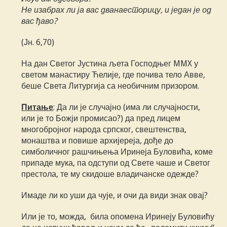
Не изабрах ли ја вас дванаесторицу, и један је од
вас ђаво?
(Јн. 6,70)
На дан Светог Јустина љета Господњег MMX у
светом манастиру Ћелије, где почива тело Авве,
беше Света Литургија са необичним призором.
Питање
: Да ли је случајно (има ли случајности,
или је то Божји промисао?) да пред лицем
многобројног народа српског, свештенства,
монаштва и повише архијереја, дође до
симболичног рашчињења Иринеја Буловића, коме
припаде мука, па одступи од Свете чаше и Светог
престола, те му скидоше владичанске одежде?
Имаде ли ко уши да чује, и очи да види знак овај?
Или је то, можда, била опомена Иринеју Буловићу