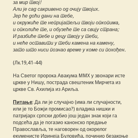
за мир твој!
Али је сад сакривено од очију твојих.
Јер ће доћи дани на тебе,
и окружиће те непријатељи твоји опкопима,
и опколиће те, и обузеће те са свију страна;
И разбиће тебе и децу твоју у теби,
и неће оставити у теби камена на камену,
зато што ниси познао време у коме си похођен.
(Лк.19,41-44)
На Светог пророка Авакума MMX у звонари исте
цркве у Нишу, пострада свештеник Мирчета из
цркве Св. Ахилија из Ариља.
Питање
: Да ли је случајно (има ли случајности,
или је то Божји промисао?) владика нишки и
патријарх српски добио још један знак који га
подсећа да је погазио канонско предање
Православља, те наговорен од окорелог
екуменисте Иринеја Буловића, починио безакоње