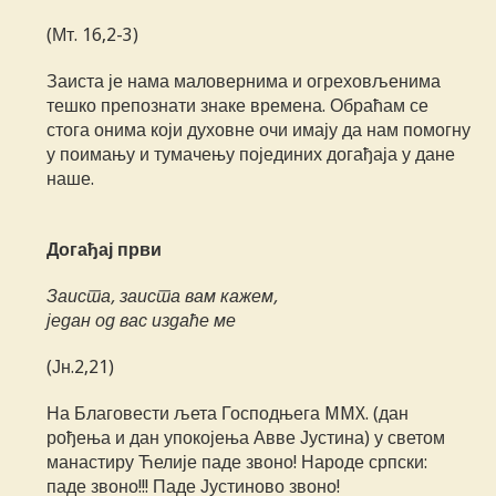
(Мт. 16,2-3)
Заиста је нама маловернима и огреховљенима
тешко препознати знаке времена. Обраћам се
стога онима који духовне очи имају да нам помогну
у поимању и тумачењу појединих догађаја у дане
наше.
Догађај први
Заиста, заиста вам кажем,
један од вас издаће ме
(Јн.2,21)
На Благовести љета Господњега MMX. (дан
рођења и дан упокојења Авве Јустина) у светом
манастиру Ћелије паде звоно! Народе српски:
паде звоно!!! Паде Јустиново звоно!