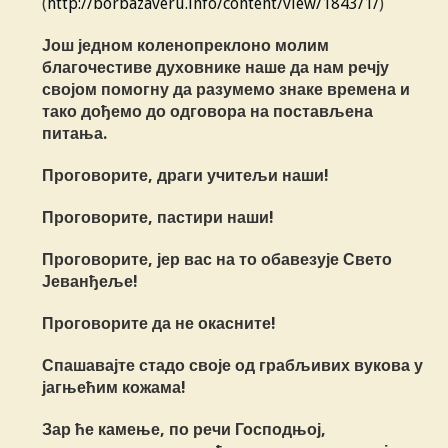
(
http://borbazaveru.info/content/view/1843/1/
)
Још једном коленопреклоно молим
благочестиве духовнике наше да нам речју
својом помогну да разумемо знаке времена и
тако дођемо до одговора на постављена
питања.
Проговорите, драги учитељи наши!
Проговорите, пастири наши!
Проговорите, јер вас на то обавезује Свето
Јеванђеље!
Проговорите да не окасните!
Спашавајте стадо своје од грабљивих вукова у
јагњећим кожама!
Зар ће камење, по речи Господњој,