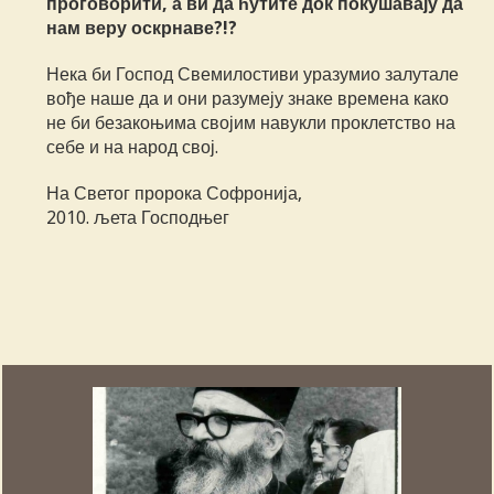
проговорити, а ви да ћутите док покушавају да
нам веру оскрнаве?!?
Нека би Господ Свемилостиви уразумио залутале
вође наше да и они разумеју знаке времена како
не би безакоњима својим навукли проклетство на
себе и на народ свој.
На Светог пророка Софронија,
2010. љета Господњег