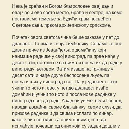
Нека је срећан и Богом благословен овај дан и
овај час и ово свето место, браћо и сестре, на коме
постависмо темеље за будући храм посвећен
Светоме сави, првом архиепископу српскоме.
Почетак овога светога чина беше заказан у пет до
дванаест. То има и своју симболику. Сећамо се оне
дивне приче из Јеванђеља о домаћину који
наимаше раднике у свој виноград, па прве нађе у
девет сати, погоди се са њима и посла их да раде у
винограду његовом. Затим изаше на тржницу у
десет сати и нађе друге беспослене људе, па
посла и њих у виноград свој. Па у једанаест сати
учини то исто и, ево, у пет до дванаест изађе
домаћин и учини то исто и посла нове раднике у
виноград свој да раде. А кад би увече, вели Господ,
нареди домаћин своме благајнику, своме слузи, да
призове раднике и да свима исплати по динар,
како је био погодио са оним првима, и то да
исплаћује почевши од оних који су задњи дошли у