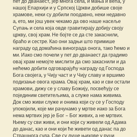
пет до дванаест, јер многа села, и мања и већа, у
нашој Епархији и у Српској Цркви добише своје
храмове, неки су добили поодавно, неки недавно
а, ето, ми још увек чекамо да ово наше насеље
Супањ и села која овде гравитирају добију своју
цркву, свој храм. Не бојте се да сте закаснили,
браћо и сестре. Као они задњи што примише
награду од домаћина винограда онога, тако ћемо и
ми. Иако смо почели у пет до дванаест да градимо
овај храм немојте мислити да смо закаснили и да
нећемо добити одговарајућу награду од Господа
Бога својега, у Чију част и у Чију славу и вршимо
подизање овога храма. Овај храм, као и сви остали
храмови, дижу се у славу Божију, посвећују се
појединим светитељима, а служе нама живима.
Док смо живи служе и онима који су се у Господу
упокојили, које ми рачунамо у мртве иако за Бога
нема мртвих јер је Бог – Бог живих, а не мртвих.
Њему су сви живи, и они који су живели од Адама
до данас, као и они који ће живети од данас па до
Страшнога суда. Све су душе њихове у руци