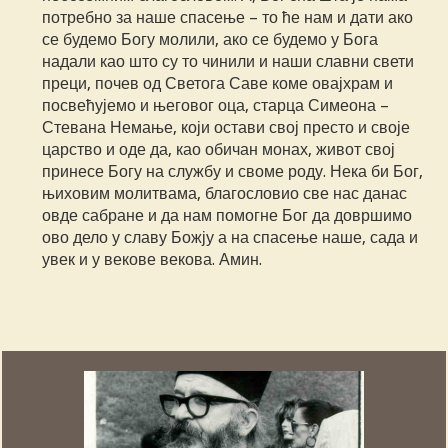
потребно за наше спасење – то ће нам и дати ако
се будемо Богу молили, ако се будемо у Бога
надали као што су то чинили и наши славни свети
преци, почев од Светога Саве коме овајхрам и
посвећујемо и његовог оца, старца Симеона –
Стевана Немање, који остави свој престо и своје
царство и оде да, као обичан монах, живот свој
принесе Богу на службу и своме роду. Нека би Бог,
њиховим молитвама, благословио све нас данас
овде сабране и да нам помогне Бог да довршимо
ово дело у славу Божју а на спасење наше, сада и
увек и у векове векова. Амин.