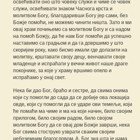
освећивати оно што човеку служи и чиме се човек
служи, освећивати знаком Часнога крста и
молитвом Богу, благодаривши Богу јер сами, без
Божје помоћи, не можемо чинити ништа. Зато и ми
овај храм почињемо са молитвом Богу и са надом
на помоћ Божју, да ће нам Бог помоћи да успешно
наставимо са градњом и да га довршимо у што
скоријем року, како бисмо имали где долазити на
молитву, крштавати своју децу, венчавати своје
младенце и испраћати у вечни живот наше драге
покојнике, за које у храму вршимо опело и
испраћамо у онај свет.
Нека би дао Бог, браћо и сестре, да свима онима
који су помогли до сада да се добије ова локација
овде, који су помогли да се ударе ови темељи, који
ће помаћи ма чиме и ма на који начин, било својим
прилогом, било својим радом, било својом
молитвом Богу да се овај дом Божји заврши, нека
Бог свима стоструко узврати сваким својим
небоземним благословом. А, Бог зна шта је нама