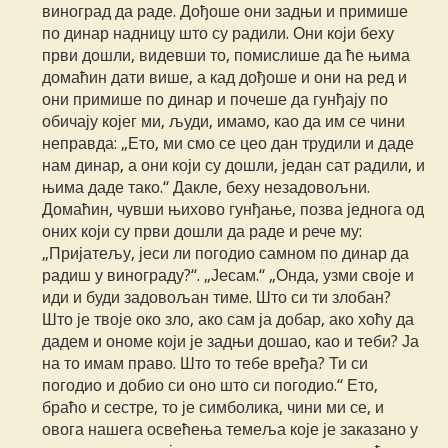
виноград да раде. Дођоше они задњи и примише
по динар надницу што су радили. Они који беху
први дошли, видевши то, помислише да ће њима
домаћин дати више, а кад дођоше и они на ред и
они примише по динар и почеше да гунђају по
обичају којег ми, људи, имамо, као да им се чини
неправда: „Ето, ми смо се цео дан трудили и даде
нам динар, а они који су дошли, један сат радили, и
њима даде тако.“ Дакле, беху незадовољни.
Домаћин, чувши њихово гунђање, позва једнога од
оних који су први дошли да раде и рече му:
„Пријатељу, јеси ли погодио самном по динар да
радиш у винограду?“. „Јесам.“ „Онда, узми своје и
иди и буди задовољан тиме. Што си ти злобан?
Што је твоје око зло, ако сам ја добар, ако хоћу да
дадем и ономе који је задњи дошао, као и теби? Ја
на то имам право. Што то тебе вређа? Ти си
погодио и добио си оно што си погодио.“ Ето,
браћо и сестре, то је симболика, чини ми се, и
овога нашега освећења темеља које је заказано у