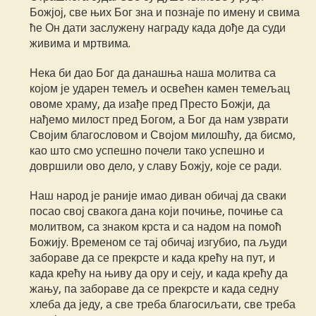
Божјој, све њих Бог зна и познаје по имену и свима
ће Он дати заслужену награду када дође да суди
живима и мртвима.
Нека би дао Бог да данашња наша молитва са
којом је ударен темељ и освећен камен темељац
овоме храму, да изађе пред Престо Божји, да
нађемо милост пред Богом, а Бог да нам узврати
Својим благословом и Својом милошћу, да бисмо,
као што смо успешно почели тако успешно и
довршили ово дело, у славу Божју, које се ради.
Наш народ је раније имао диван обичај да сваки
посао свој свакога дана који почиње, почиње са
молитвом, са знаком крста и са надом на помоћ
Божију. Временом се тај обичај изгубио, па људи
забораве да се прекрсте и када крећу на пут, и
када крећу на њиву да ору и сеју, и када крећу да
жању, па забораве да се прекрсте и када седну
хлеба да једу, а све треба благосиљати, све треба