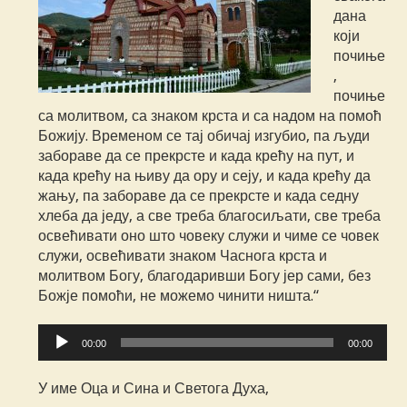
дана
који
почиње
,
почиње
са молитвом, са знаком крста и са надом на помоћ
Божију. Временом се тај обичај изгубио, па људи
забораве да се прекрсте и када крећу на пут, и
када крећу на њиву да ору и сеју, и када крећу да
жању, па забораве да се прекрсте и када седну
хлеба да једу, а све треба благосиљати, све треба
освећивати оно што човеку служи и чиме се човек
служи, освећивати знаком Часнога крста и
молитвом Богу, благодаривши Богу јер сами, без
Божје помоћи, не можемо чинити ништа.“
Прегледач
00:00
00:00
звучних
записа
У име Оца и Сина и Светога Духа,