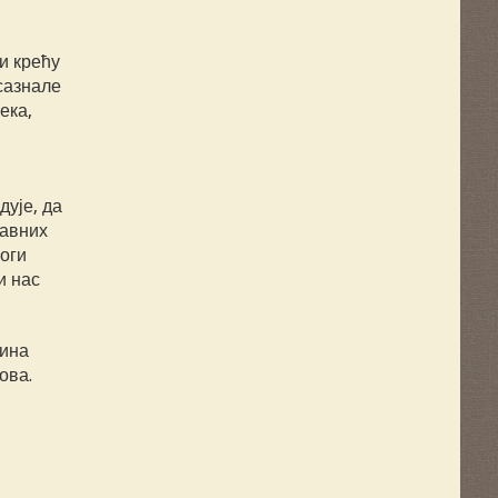
и крећу
 сазнале
ека,
дује, да
лавних
оги
и нас
дина
ова.