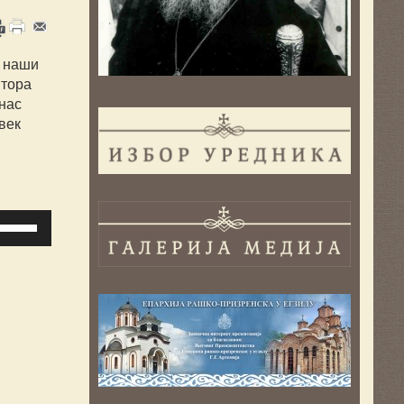
, наши
итора
нас
век
ористите
трелице
оре/
оле
а
овећавање
ли
мањивање
ласности.