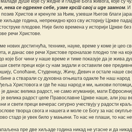
маладе душе које су жедне и гладне Бога живога, које су чу
м, нека се одрекне себе, узме крст свој и иде замном
. И
ај позив Христов и кренуле за Њим, узевши Његов благи јара
ве хиљаде година, непрекидно кроз сву историју Цркве падај
стоструке плодове. Није било времена у историји Цркве без
 ове речи Христове.
е нових достигнућа, технике, науке, време у коме је цео св
та, и данас ове речи Христове проналазе плодно тле на кој
удо које Бог чини у наше време и тиме показује да је жива д
наши свети преци који су нам зидали и оставили ове предивн
ршију, Сопоћане, Студеницу, Жичу, Девич и остале наше св
ужбине а стварали су духовна огњишта одакле ће наш народ
ђеља Христовога и где ће наш народ и ми, њихови потомци
 је данас велика радост, не само игуманије, мати Ефросини
о је велика радост целе Православне Цркве наше, али још в
ни и свети преци вечерас сигурно учествују у радости краљ
ослове творца свога и нашега и моле се Богу за нас окупљ
ово стадо је увек било у мањини. То нас не плаши, то нас не
 запаљена пре две хиљаде година никад не угасне и да ника