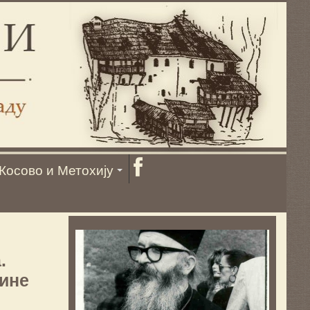
Косово и Метохију
.
дине