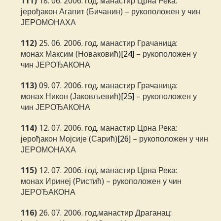
111)
18. 06. 2006. год. манастир Црна Река:
јерођакон Агапит (Бичанин) – рукоположен у чин
ЈЕРОМОНАХА
112)
25. 06. 2006. год. манастир Грачаница:
монах Максим (Новаковић)
[24]
– рукоположен у
чин ЈЕРОЂАКОНА
113)
09. 07. 2006. год. манастир Грачаница:
монах Никон (Јаковљевић)
[25]
– рукоположен у
чин ЈЕРОЂАКОНА
114)
12. 07. 2006. год. манастир Црна Река:
јерођакон Мојсије (Сарић)
[26]
– рукоположен у чин
ЈЕРОМОНАХА
115)
12. 07. 2006. год. манастир Црна Река:
монах Иринеј (Ристић) – рукоположен у чин
ЈЕРОЂАКОНА
116)
26. 07. 2006. год.манастир Драганац: