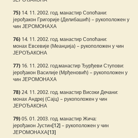
75)
14. 11. 2002. год. манастир Сопоћани:
jерођакон Григорије (Делибашић) – рукоположен у
чин ЈЕРОМОНАХА
76)
14. 11. 2002. год. манастир Сопоћани:
монах Евсевије (Меанџија) – рукоположен у чин
ЈЕРОЂАКОНА
77)
16. 11. 2002. год.манастир Ђурђеви Ступови:
јерођакон Василије (Мрђеновић) – рукоположен у
чин ЈЕРОМОНАХА
78)
24. 11. 2002. год. манастир Високи Дечани:
монах Андреј (Сајц) – рукоположен у чин
ЈЕРОЂАКОНА
79)
05. 01. 2003. год. манастир Жича:
јерођакон Јустин
[12]
– рукоположен у чин
ЈЕРОМОНАХА
[13]