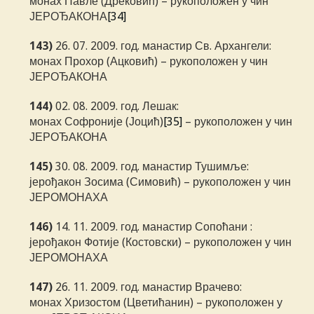
монах Павле (Дрековић) – рукоположен у чин
ЈЕРОЂАКОНА
[34]
143)
26. 07. 2009. год. манастир Св. Архангели:
монах Прохор (Ацковић) – рукоположен у чин
ЈЕРОЂАКОНА
144)
02. 08. 2009. год. Лешак:
монах Софроније (Јоцић)
[35]
– рукоположен у чин
ЈЕРОЂАКОНА
145)
30. 08. 2009. год. манастир Тушимље:
јерођакон Зосима (Симовић) – рукоположен у чин
ЈЕРОМОНАХА
146)
14. 11. 2009. год. манастир Сопоћани :
јерођакон Фотије (Костовски) – рукоположен у чин
ЈЕРОМОНАХА
147)
26. 11. 2009. год. манастир Врачево:
монах Хризостом (Цветићанин) – рукоположен у