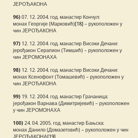
ЈЕРОЂАКОНА
96)
07. 12. 2004. год. манастир Кончул:
монах Георгије (Марковић)
[18]
– рукоположен у
чин ЈЕРОЂАКОНА
97)
12. 12. 2004. год. манастир Високи Дечани:
јерођакон Серапион (Тимшић) – рукоположен у
чин ЈЕРОМОНАХА
98)
12. 12. 2004. год. манастир Високи Дечани:
монах Ксенофонт (Томашевић) – рукоположен у
чин ЈЕРОЂАКОНА
99)
19. 12. 2004. год. манастир Грачаница:
jерођакон Варнава (Димитријевић) – рукоположен
у чин ЈЕРОМОНАХА
100)
24. 04. 2005. год. манастир Бањска:
монах Данило (Домазетовић) – рукоположен у чин
ЈЕРОЂАКОНА
[19]