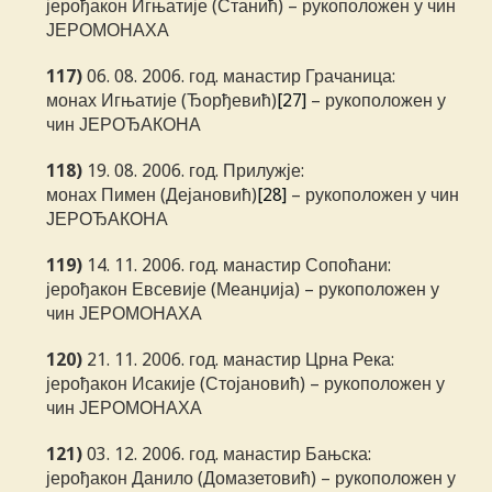
јерођакон Игњатије (Станић) – рукоположен у чин
ЈЕРОМОНАХА
117)
06. 08. 2006. год. манастир Грачаница:
монах Игњатије (Ђорђевић)
[27]
– рукоположен у
чин ЈЕРОЂАКОНА
118)
19. 08. 2006. год. Прилужје:
монах Пимен (Дејановић)
[28]
– рукоположен у чин
ЈЕРОЂАКОНА
119)
14. 11. 2006. год. манастир Сопоћани:
јерођакон Евсевије (Меанџија) – рукоположен у
чин ЈЕРОМОНАХА
120)
21. 11. 2006. год. манастир Црна Река:
јерођакон Исакије (Стојановић) – рукоположен у
чин ЈЕРОМОНАХА
121)
03. 12. 2006. год. манастир Бањска:
јерођакон Данило (Домазетовић) – рукоположен у