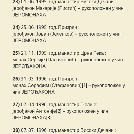
23)
01. 06. 1995. год. манастир Високи Дечани :
јерођакон Макарије (Ристић) – рукоположен у чин
ЈЕРОМОНАХА
24)
25. 06. 1995. год. Призрен :
јерођакон Јован (Јеленков) – рукоположен у чин
ЈЕРОМОНАХА
25)
21. 11. 1995. год. манастир Црна Река :
монах Сергије (Палачковић) – рукоположен у чин
ЈЕРОЂАКОНА
26)
31. 03. 1996. год. Призрен :
монах Серафим (Стефановић)
[1]
– рукоположен у
чин ЈЕРОЂАКОНА
27)
07. 04. 1996. год. манастир Ћелије:
јерођакон Антоније
[2]
– рукоположен у чин
ЈЕРОМОНАХА
[3]
28)
07. 07. 1996. год. манастир Високи Дечани :