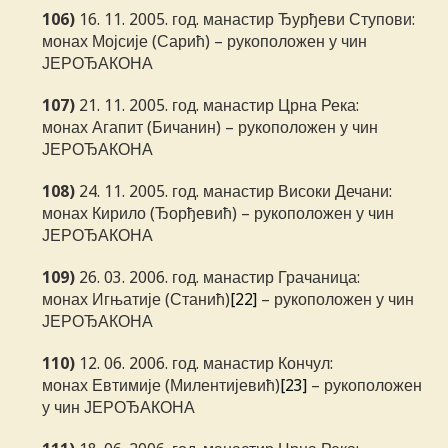
106)
16. 11. 2005. год. манастир Ђурђеви Ступови:
монах Мојсије (Сарић) – рукоположен у чин
ЈЕРОЂАКОНА
107)
21. 11. 2005. год. манастир Црна Река:
монах Агапит (Бичанин) – рукоположен у чин
ЈЕРОЂАКОНА
108)
24. 11. 2005. год. манастир Високи Дечани:
монах Кирило (Ђорђевић) – рукоположен у чин
ЈЕРОЂАКОНА
109)
26. 03. 2006. год. манастир Грачаница:
монах Игњатије (Станић)
[22]
– рукоположен у чин
ЈЕРОЂАКОНА
110)
12. 06. 2006. год. манастир Кончул:
монах Евтимије (Милентијевић)
[23]
– рукоположен
у чин ЈЕРОЂАКОНА