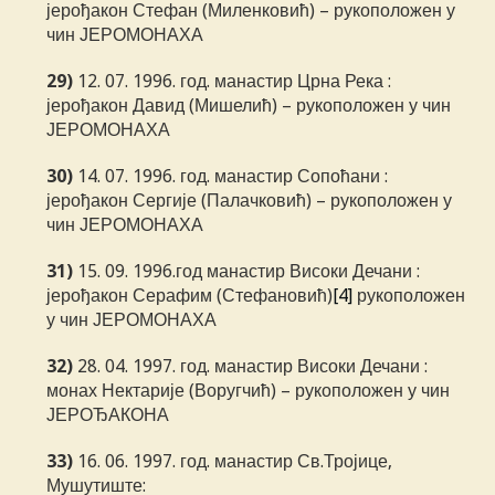
јерођакон Стефан (Миленковић) – рукоположен у
чин ЈЕРОМОНАХА
29)
12. 07. 1996. год. манастир Црна Река :
јерођакон Давид (Мишелић) – рукоположен у чин
ЈЕРОМОНАХА
30)
14. 07. 1996. год. манастир Сопоћани :
јерођакон Сергије (Палачковић) – рукоположен у
чин ЈЕРОМОНАХА
31)
15. 09. 1996.год манастир Високи Дечани :
јерођакон Серафим (Стефановић)
[4]
рукоположен
у чин ЈЕРОМОНАХА
32)
28. 04. 1997. год. манастир Високи Дечани :
монах Нектарије (Воругчић) – рукоположен у чин
ЈЕРОЂАКОНА
33)
16. 06. 1997. год. манастир Св.Тројице,
Мушутиште: