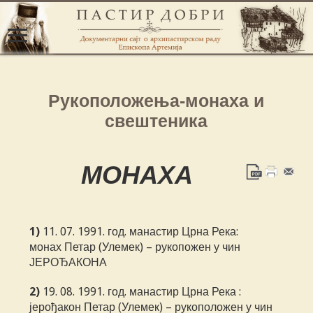
Рукоположења-монаха и
свештеника
МОНАХА
1)
11. 07. 1991. год. манастир Црна Река:
монах Петар (Улемек) – рукопожен у чин
ЈЕРОЂАКОНА
2)
19. 08. 1991. год. манастир Црна Река :
јерођакон Петар (Улемек) – рукоположен у чин