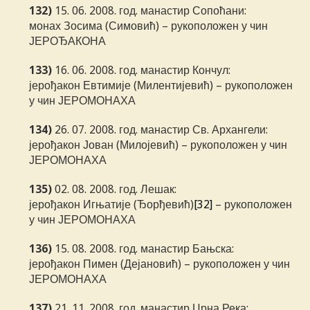
132)
15. 06. 2008. год. манастир Сопоћани:
монах Зосима (Симовић) – рукоположен у чин
ЈЕРОЂАКОНА
133)
16. 06. 2008. год. манастир Кончул:
јерођакон Евтимије (Милентијевић) – рукоположен
у чин ЈЕРОМОНАХА
134)
26. 07. 2008. год. манастир Св. Архангели:
јерођакон Јован (Милојевић) – рукоположен у чин
ЈЕРОМОНАХА
135)
02. 08. 2008. год. Лешак:
јерођакон Игњатије (Ђорђевић)
[32]
– рукоположен
у чин ЈЕРОМОНАХА
136)
15. 08. 2008. год. манастир Бањска:
јерођакон Пимен (Дејановић) – рукоположен у чин
ЈЕРОМОНАХА
137)
21. 11. 2008. год. манастир Црна Река: