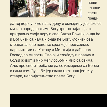
наши
славни
свети
преци,
да тој вери учимо нашу децу и омладину јер, ако се
ми као народ вратимо Богу кроз покајање, ако
пригрлимо своју веру и свој Закон Божији, онда ће
и Бог бити са нама и онда ће Бог уклонити ова
страдања, ове невоље кроз које пролазимо,
нарочито ми на Косову и Метохији и даће нам
Господ по милости Својој и слободу и правду и
бољи живот и мир међу собом и мир са свима.
Али, пре свега треба ми да се измиримо са Богом
и сами између себе јер сваки грех наш јесте, у
ствари, непријатељство према Богу.