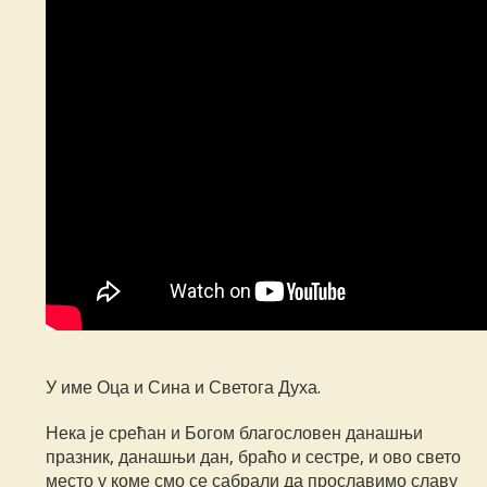
У име Оца и Сина и Светога Духа.
Нека је срећан и Богом благословен данашњи
празник, данашњи дан, браћо и сестре, и ово свето
место у коме смо се сабрали да прославимо славу