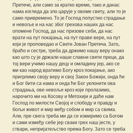
Претече, али само за кратко време, тако и данас
нама изгледа да зло царује у овоме свету, али то је
само привремено. То је Господ попустио страдање
и невоље и на нас због грехова наших да нас
опомене Господ, да нас призове себи, да нас
врати на пут покајања, на пут праве вере, на пут
који је проповедао и Свети Јован Претеча. Зато,
браћо и сестре, треба да држимо нашу веру онако
као што су је држали наши славни свети преци, да
тој вери учимо нашу децу и омладину јер, ако се
ми као народ вратимо Богу кроз покајање, ако
пригрлимо своју веру и свој Закон Божији, онда ће
и Бог бити са нама и онда ће Бог уклонити ова
страдања, ове невоље кроз које пролазимо,
нарочито ми на Косову и Метохији и даће нам
Господ по милости Својој и слободу и правду и
бољи живот и мир међу собом и мир са свима.
Али, пре свега треба ми да се измиримо са Богом
и сами између себе јер сваки грех наш јесте, у
ствари, непријатељство према Богу. Зато се треба