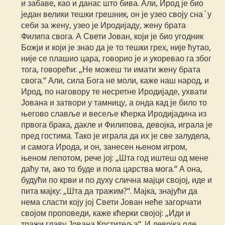
и забаве, као и данас што бива. Али, Ирод је био
један велики тешки грешник, он је узео своју сна`у
себи за жену, узео је Иродијаду, жену брата
Филипа свога. А Свети Јован, који је био угодник
Божји и који је знао да је то тешки грех, није ћутао,
није се плашио цара, говорио је и укоревао га због
тога, говорећи: „Не можеш ти имати жену брата
свога.“ Али, сила Бога не моли, каже наш народ, и
Ирод, по наговору те несретне Иродијаде, ухвати
Јована и затвори у тамницу, а онда кад је било то
његово славље и весеље кћерка Иродијадина из
првога брака, дакле и Филипова, девојка, играла је
пред гостима. Тако је играла да их је све залудела,
и самога Ирода, и он, занесен њеном игром,
њеном лепотом, рече јој: „Шта год иштеш од мене
даћу ти, ако то буде и пола царства мога.“ А она,
будући по крви и по духу слична мајци својој, иде и
пита мајку: „Шта да тражим?“. Мајка, знајући да
нема сласти коју јој Свети Јован неће загорчати
својом проповеди, каже кћерки својој: „Иди и
тражи главу Јована Крститеља“. И девојка оде,