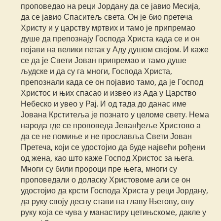
проповедао на реци Јордану да се јавио Месија,
да се јавио Спаситељ света. Он је био претеча
Христу и у царству мртвих и тамо је припремао
душе да препознају Господа Христа када се и он
појави на велики петак у Аду душом својом. И каже
се да је Свети Јован припремао и тамо душе
људске и да су га многи, Господа Христа,
препознали када се он појавио тамо, да је Господ
Христос и њих спасао и извео из Ада у Царство
Небеско и увео у Рај. И од тада до данас име
Јована Крститеља је познато у целоме свету. Нема
народа где се проповеда Јеванђеље Христово а
да се не помиње и не прославља Свети Јован
Претеча, који се удостојио да буде највећи рођени
од жена, као што каже Господ Христос за њега.
Многи су били пророци пре њега, многи су
проповедали о доласку Христовоме али се он
удостојио да крсти Господа Христа у реци Јордану,
да руку своју десну стави на главу Његову, ону
руку која се чува у манастиру цетињскоме, дакле у