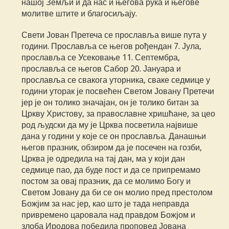
нашој Земљи и да нас и његова рука и његове
молитве штите и благосиљају.
Свети Јован Претеча се прославља више пута у
години. Прославља се његов рођендан 7. Јула,
прославља се Усековање 11. Септембра,
прославља се његов Сабор 20. Јануара и
прославља се свакога уторника, сваке седмице у
години уторак је посвећен Светом Јовану Претечи
јер је он толико значајан, он је толико битан за
Цркву Христову, за православне хришћане, за цео
род људски да му је Црква посветила највише
дана у години у које се он прославља. Данашњи
његов празник, обзиром да је посечен на гозби,
Црква је одредила на тај дан, ма у који дан
седмице пао, да буде пост и да се припремамо
постом за овај празник, да се молимо Богу и
Светом Јовану да би се он молио пред престолом
Божјим за нас јер, као што је тада неправда
привремено царовала над правдом Божјом и
злоба Иродова победила проповед Јована