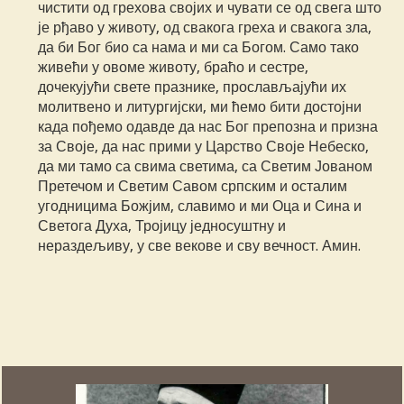
чистити од грехова својих и чувати се од свега што
је рђаво у животу, од свакога греха и свакога зла,
да би Бог био са нама и ми са Богом. Само тако
живећи у овоме животу, браћо и сестре,
дочекујући свете празнике, прослављајући их
молитвено и литургијски, ми ћемо бити достојни
када пођемо одавде да нас Бог препозна и призна
за Своје, да нас прими у Царство Своје Небеско,
да ми тамо са свима светима, са Светим Јованом
Претечом и Светим Савом српским и осталим
угодницима Божјим, славимо и ми Оца и Сина и
Светога Духа, Тројицу једносуштну и
нераздељиву, у све векове и сву вечност. Амин.