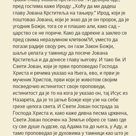
пред гостима каже Ироду: „Хоћу да ми дадеш
главу Јована Крститеља на тањиру.“ Ирод, који је
поштовао Јована, који је знао да је он пророк, да је
угодник Божји, тога се и плашио али, како сад –
царство се не пориче. Како да одрекне а заклео се
пред свима неразумном клетвом?И, уместо да
погази радије своју реч, он гази Закон Божји,
шаље џелата у тамницу да посече Јована
Крститеља и да донесе главу његову. И тако би. И
Свети Јован, који је први проповедао Господа
Христа и речима указао на Њега, ево, и први је
мученик Христов, први који је животом својим
посведочио истинитост своје проповеди,
истинитост да је то на кога је указао он, тај Исус из
Назарета, да је то јагње Божје које узе на себе
грехе целога света. И Свети Јован пострада за
Господа Христа и, како каже дивна песма црквена,
Свети Јован посечен на Земљи обрео се тамо где
су све душе људске, од Адама па до њега, у Аду, и
тамо проповедао је духовима у тамници као што је