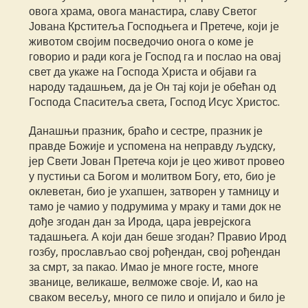
овога храма, овога манастира, славу Светог
Јована Крститеља Господњега и Претече, који је
животом својим посведочио онога о коме је
говорио и ради кога је Господ га и послао на овај
свет да укаже на Господа Христа и објави га
народу тадашњем, да је Он тај који је обећан од
Господа Спаситеља света, Господ Исус Христос.
Данашњи празник, браћо и сестре, празник је
правде Божије и успомена на неправду људску,
јер Свети Јован Претеча који је цео живот провео
у пустињи са Богом и молитвом Богу, ето, био је
оклеветан, био је ухапшен, затворен у тамницу и
тамо је чамио у подрумима у мраку и тами док не
дође згодан дан за Ирода, цара јеврејскога
тадашњега. А који дан беше згодан? Правио Ирод
гозбу, прослављао свој рођендан, свој рођендан
за смрт, за пакао. Имао је многе госте, многе
званице, великаше, велможе своје. И, као на
сваком весељу, много се пило и опијало и било је