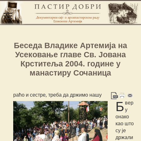
Беседа Владике Артемија на
Усековање главе Св. Јована
Крститеља 2004. године у
манастиру Сочаница
раћо и сестре, треба да држимо нашу
Б
вер
у
онако
као што
су је
држали