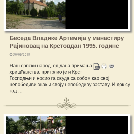
Беседа Владике Артемија у манастиру
Рајиновац на Крстовдан 1995. године
30/09/2019
Наш српски народ, од дана примања
хришћанства, пригрлио је и Крст
Господњи и носио га свуда са собом као свој
непобедиви знак и своју непобедиву заставу. И док су
год …