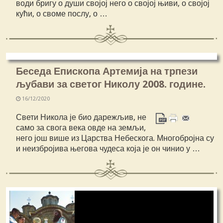
води бригу о души својој него о својој њиви, о својој
кући, о своме послу, о …
Беседа Епископа Артемија на трпези
љубави за светог Николу 2008. године.
16/12/2020
Свети Никола је био дарежљив, не
само за свога века овде на земљи,
него још више из Царства Небескога. Многобројна су
и неизбројива његова чудеса која је он чинио у …