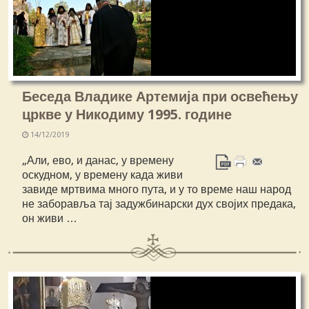
Беседа Владике Артемија при освећењу
цркве у Никодиму 1995. године
14/12/2019
„Али, ево, и данас, у времену
оскудном, у времену када живи
завиде мртвима много пута, и у то време наш народ
не заборавља тај задужбинарски дух својих предака,
он живи …