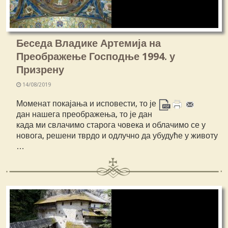
Беседа Владике Артемија на
Преображење Господње 1994. у
Призрену
14/08/2019
Моменат покајања и исповести, то је
дан нашега преображења, то је дан
када ми свлачимо старога човека и облачимо се у
новога, решени тврдо и одлучно да убудуће у животу
…