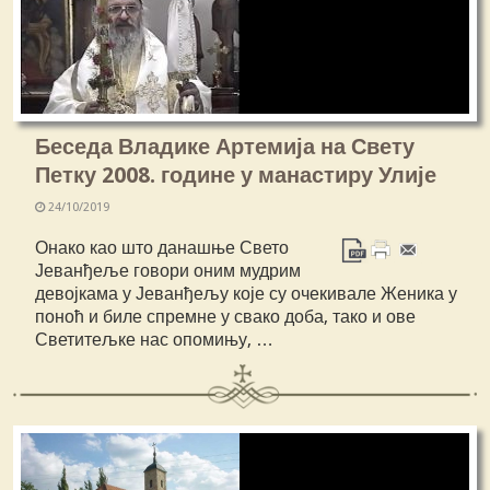
Беседа Владике Артемија на Свету
Петку 2008. године у манастиру Улије
24/10/2019
Онако као што данашње Свето
Јеванђеље говори оним мудрим
девојкама у Јеванђељу које су очекивале Женика у
поноћ и биле спремне у свако доба, тако и ове
Светитељке нас опомињу, …