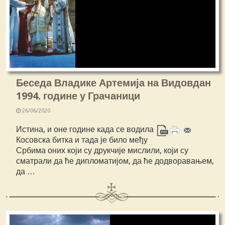
Беседа Владике Артемија на Видовдан
1994. године у Грачаници
26/06/2020
Истина, и оне године када се водила
Косовска битка и тада је било међу
Србима оних који су друкчије мислили, који су
сматрали да ће дипломатијом, да ће додворавањем,
да …