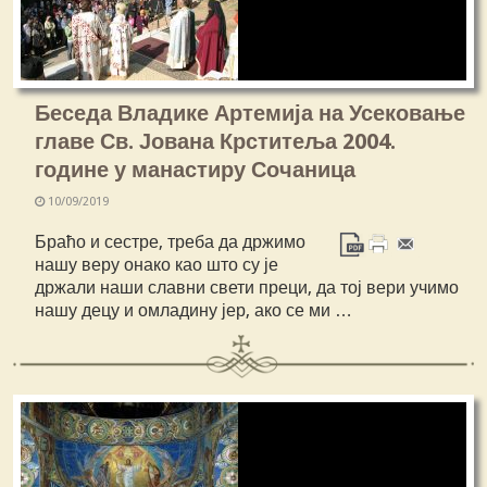
Беседа Владике Артемија на Усековање
главе Св. Јована Крститеља 2004.
године у манастиру Сочаница
10/09/2019
Браћо и сестре, треба да држимо
нашу веру онако као што су је
држали наши славни свети преци, да тој вери учимо
нашу децу и омладину јер, ако се ми …