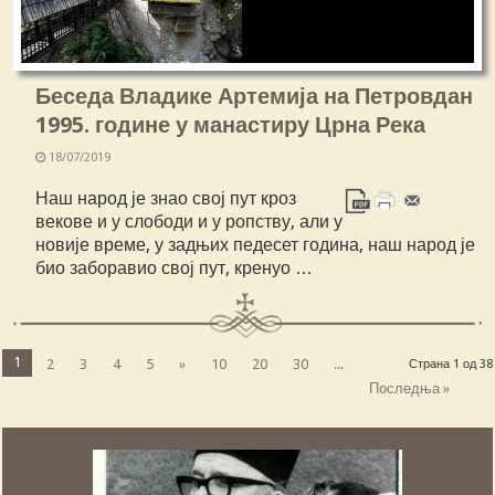
Беседа Владике Артемија на Петровдан
1995. године у манастиру Црна Река
18/07/2019
Наш народ је знао свој пут кроз
векове и у слободи и у ропству, али у
новије време, у задњих педесет година, наш народ је
био заборавио свој пут, кренуо …
1
2
3
4
5
»
10
20
30
...
Страна 1 од 38
Последња »