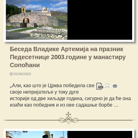
Беседа Владике Артемија на празник
Педесетнице 2003.године у манастиру
Сопоћани
05/06/2020
„Али, као што је Црква победила све
своје непријатеље у току дуге
историје од две хиљаде година, сигурно је да ће она
изаћи као победник и из ове садашње борбе …