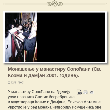
Монашење у манастиру Сопоћани (Св.
Козма и Дамјан 2001. године).
12/11/2001
У манастиру Сопоћани на бденију
уочи празника Светих бесребреника
и чудотвораца Козме и Дамјана, Епископ Артемије
уврстио је у ред монаха четворицу искушеника ове