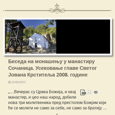
Беседа на монашењу у манастиру
Сочаница. Усековање главе Светог
Јована Крститеља 2008. године
22/05/2013
„…Вечерас су Црква Божија, и овај
манастир, и цео наш народ, добили
нова три молитвеника пред престолом Божјим који
ће се молити не само за себе, не само за братију …