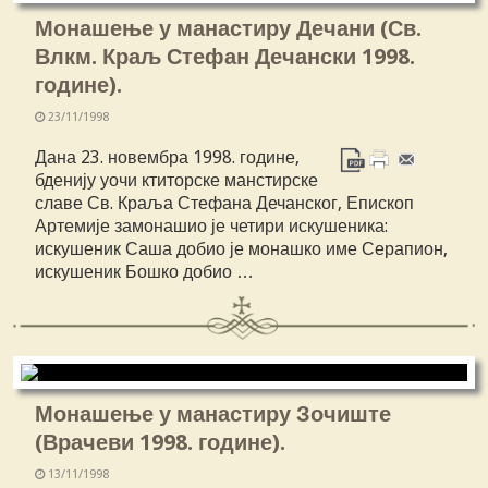
Монашење у манастиру Дечани (Св.
Влкм. Краљ Стефан Дечански 1998.
године).
23/11/1998
Дана 23. новембра 1998. године,
бденију уочи ктиторске манстирске
славе Св. Краља Стефана Дечанског, Епископ
Артемије замонашио је четири искушеника:
искушеник Саша добио је монашко име Серапион,
искушеник Бошко добио …
Монашење у манастиру Зочиште
(Врачеви 1998. године).
13/11/1998