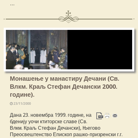
…
Монашење у манастиру Дечани (Св.
Влкм. Краљ Стефан Дечански 2000.
године).
23/11/2000
Дана 23. новембра 1999. године, на
бденију уочи ктиторске славе (Св.
Влкм. Краљ Стефан Дечански), Његово
Преосвештенство Епископ рашко-призренски г.г.