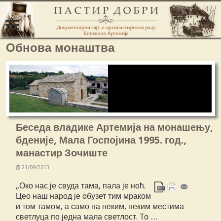
Обнова монаштва
Беседа владике Артемија на монашењу,
бденије, Мала Госпојина 1995. год.,
манастир Зочиште
21/09/2013
„Око нас је свуда тама, пала је ноћ.
Цео наш народ је обузет тим мраком
и том тамом, а само на неким, неким местима
светлуца по једна мала светлост. То …