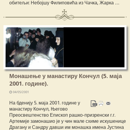
обитељи: Небојшу Филиповића из Чачка, Жарка …
Монашење у манастиру Кончул (5. маја
2001. године).
04/05/2001
На бденију 5. маја 2001. године у
манастиру Кончул, Његово
Преосвештенство Епископ рашко-призренски г.г.
Артемије замонашио је у чин мале схиме искушенице
Драгану и Сандру давши им монашка имена Јустина