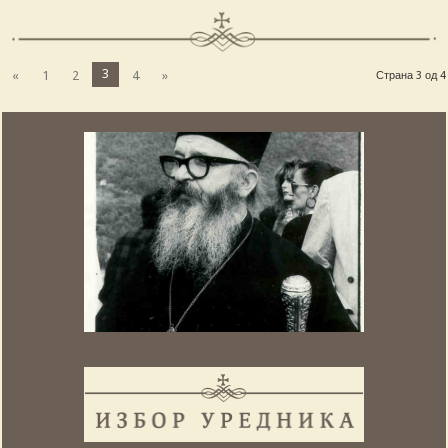
3
«
1
2
4
»
Страна 3 од 4