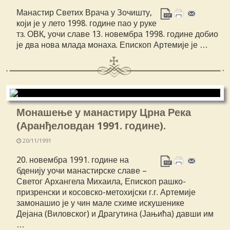
Манастир Светих Врача у Зочишту,
који је у лето 1998. године пао у руке
тз. ОВК, уочи славе 13. новембра 1998. године добио
је два нова млада монаха. Епископ Артемије је …
Монашење у манастиру Црна Река
(Аранђеловдан 1991. године).
20/11/1991
20. новембра 1991. године на
бденију уочи манастирске славе –
Светог Архангела Михаила, Епископ рашко-
призренски и косовско-метохијски г.г. Артемије
замонашио је у чин мале схиме искушенике
Дејана (Виловског) и Драгутина (Јањића) давши им
…