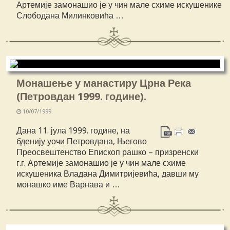
Артемије замонашио је у чин мале схиме искушенике
Слободана Милинковића …
Монашење у манастиру Црна Река
(Петровдан 1999. године).
10/07/1999
Дана 11. јула 1999. године, на
бденију уочи Петровдана, Његово
Преосвештенство Епископ рашко – призренски
г.г. Артемије замонашио је у чин мале схиме
искушеника Владана Димитријевића, давши му
монашко име Варнава и …