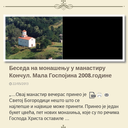
Беседа на монашењу у манастиру
Кончул. Мала Госпојина 2008.године
22/05/2013
„…Овај манастир вечерас принео је
Светој Богородици нешто што се
најлепше и највише може принети. Принео је један
букет цвећa, пет нових монахиња, које су по речима
Господа Христа оставиле …