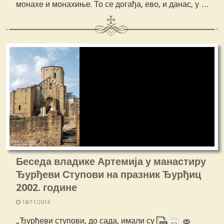
монахе и монахиње. То се догађа, ево, и данас, у …
Беседа владике Артемија у манастиру
Ђурђеви Ступови на празник Ђурђиц
2002. године
18/11/2014
„Ђурђеви ступови, до сада, имали су