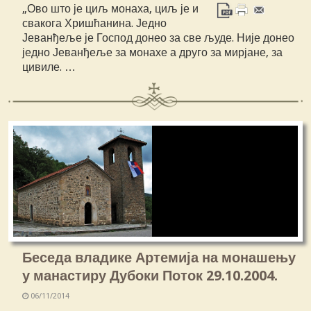
„Ово што је циљ монаха, циљ је и
свакога Хришћанина. Једно
Јеванђеље је Господ донео за све људе. Није донео
једно Јеванђеље за монахе а друго за мирјане, за
цивиле. …
Беседа владике Артемија на монашењу
у манастиру Дубоки Поток 29.10.2004.
06/11/2014