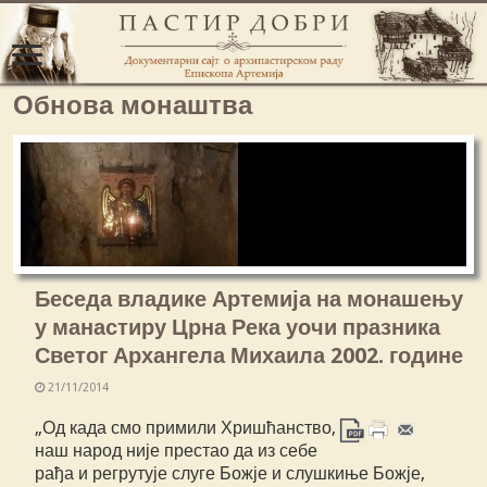
Обнова монаштва
Беседа владике Артемија на монашењу
у манастиру Црна Река уочи празника
Светог Архангела Михаила 2002. године
21/11/2014
„Од када смо примили Хришћанство,
наш народ није престао да из себе
рађа и регрутује слуге Божје и слушкиње Божје,