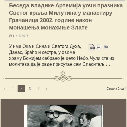
Беседа владике Артемија уочи празника
Светог краља Милутина у манастиру
Грачаница 2002. године након
монашења монахиње Злате
11/11/2013
У име Оца и Сина и Светога Духа,
Данас, браћо и сестре, у овоме
храму Божијем сабрано је цело Небо. Чули сте из
молитава да је овде присутан сам Спаситељ …
2
«
1
3
4
»
Страна 2 од 4