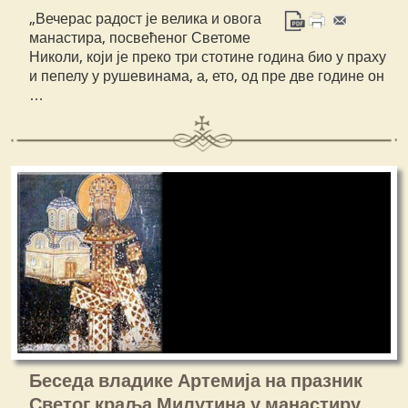
„Вечерас радост је велика и овога
манастира, посвећеног Светоме
Николи, који је преко три стотине година био у праху
и пепелу у рушевинама, а, ето, од пре две године он
…
Беседа владике Артемија на празник
Светог краља Милутина у манастиру