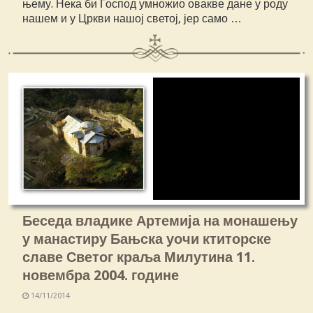
њему. Нека би Господ умножио овакве дане у роду
нашем и у Цркви нашој светој, јер само …
Беседа владике Артемија на монашењу
у манастиру Бањска уочи ктиторске
славе Светог краља Милутина 11.
новембра 2004. године
14/11/2014