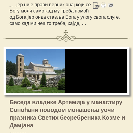
„…јер није прави верник онај који се
Богу моли само кад му треба помоћ
од Бога јер онда ставља Бога у улогу свога слуге,
само кад ми нешто треба, хајде, …
Беседа владике Артемија у манастиру
Сопоћани поводом монашења уочи
празника Светих бесребреника Козме и
Дамјана