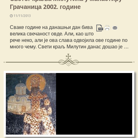
Грачаница 2002. године
11/11/2013
Сваке године на данашњи дан бива
велика свечаност овде. Али, као што
рече неко, али је ова слава одвојила ове године по
много чему. Свети краљ Милутин данас дошао је …