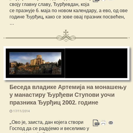
своју главну славу, Ђурђевдан, која
се празнује 6. маја по новом календару, а ево, од ове
године Ђурђиц, како се зове овај празник посвећен,
…
Беседа владике Артемија на монашењу
у манастиру Ђурђеви Ступови уочи
празника Ђурђиц 2002. године
17/11/2014
„Ово је, заиста, дан којега створи
Господ да се радујемо и веселимо у