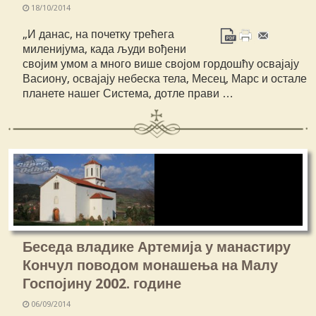
18/10/2014
„И данас, на почетку трећега
миленијума, када људи вођени
својим умом а много више својом гордошћу освајају
Васиону, освајају небеска тела, Месец, Марс и остале
планете нашег Система, дотле прави …
Беседа владике Артемија у манастиру
Кончул поводом монашења на Малу
Госпојину 2002. године
06/09/2014