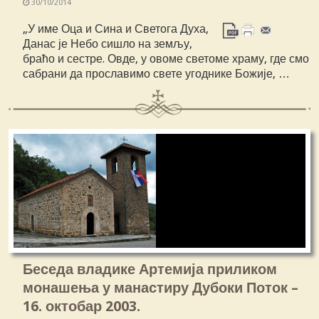
30/10/2014
„У име Оца и Сина и Светога Духа,
Данас је Небо сишло на земљу,
браћо и сестре. Овде, у овоме светоме храму, где смо
сабрани да прославимо свете угоднике Божије, …
Беседа владике Артемија приликом
монашења у манастиру Дубоки Поток –
16. октобар 2003.