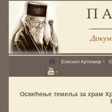
Епископ Артемије
О
Освећење темеља за храм Хри