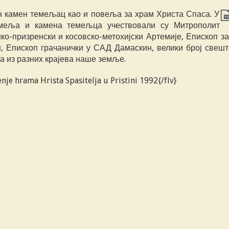
н камен темељац као и повеља за храм Христа Спаса. У
темеља и камена темељца учествовали су Митрополит
о-призренски и косовско-метохијски Артемије, Епископ за
н, Епископ грачанички у САД Дамаскин, велики број свешт
а из разних крајева наше земље.
nje hrama Hrista Spasitelja u Pristini 1992{/flv}