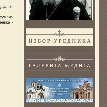
хумско-
еника и