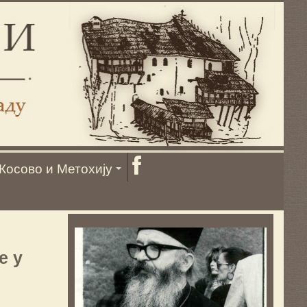
Косово и Метохију
е у