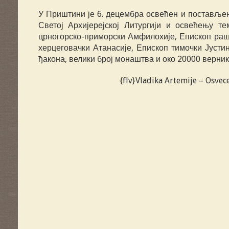
У Приштини је 6. децембра освећен и поставље
Светој Архијерејској Литургији и освећењу 
црногорско-приморски Амфилохије, Епископ рашк
херцеговачки Атанасије, Епископ тимочки Јусти
ђакона, велики број монаштва и око 20000 верник
{flv}Vladika Artemije – Osvece