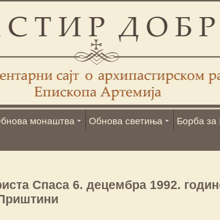
бнова монаштва
Обнова светиња
Борба за 
ста Спаса 6. децембра 1992. годин
Приштини