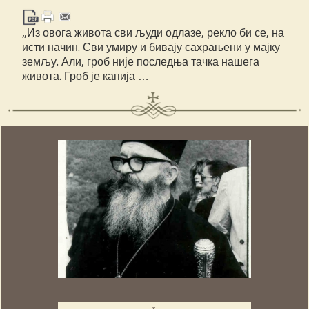
„Из овога живота сви људи одлазе, рекло би се, на
исти начин. Сви умиру и бивају сахрањени у мајку
земљу. Али, гроб није последња тачка нашега
живота. Гроб је капија …