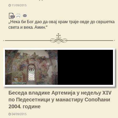
11/09/2015
„Нека би Бог дао да овај храм траје овде до свршетка
света и века. Амин.“
Беседа владике Артемија у недељу XIV
по Педесетници у манастиру Сопоћани
2004. године
04/09/2015