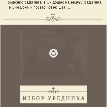
објаснио ради чега је Он дошао на земљу, ради чега
је Син Божији постао човек, шта …