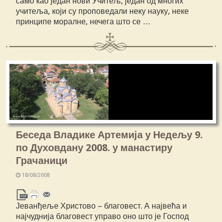
само као један нови Учитељ, један од многих
учитеља, који су проповедали неку науку, неке
принципе моралне, нечега што се …
Беседа Владике Артемија у Недељу 9.
по Духовдану 2008. у манастиру
Грачаници
18/08/2008
Јеванђеље Христово – благовест. А највећа и
најчуднија благовест управо оно што је Господ