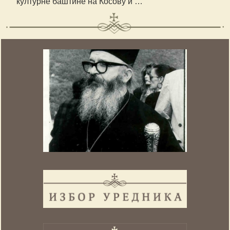
културне баштине на Косову и …