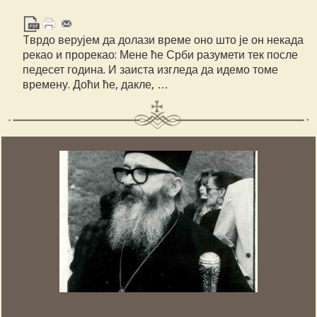
Tврдо верујем да долази време оно што је он некада
рекао и прорекао: Мене ће Срби разумети тек после
педесет година. И заиста изгледа да идемо томе
времену. Доћи ће, дакле, …