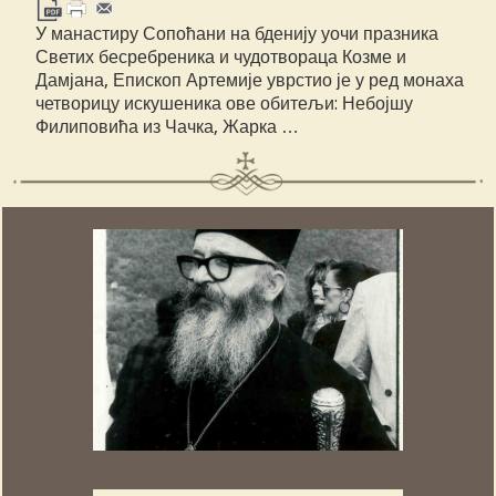
У манастиру Сопоћани на бденију уочи празника
Светих бесребреника и чудотвораца Козме и
Дамјана, Епископ Артемије уврстио је у ред монаха
четворицу искушеника ове обитељи: Небојшу
Филиповића из Чачка, Жарка …