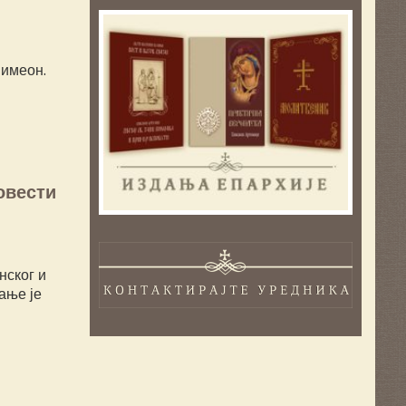
Симеон.
овести
нског и
ање је