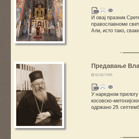
И овај празник Срет
православноме свету
Али, исто тако, свак
Предавање Влад
02/02/1995
У наредном прилогу
косовско-метохијско
одржано 29. септем