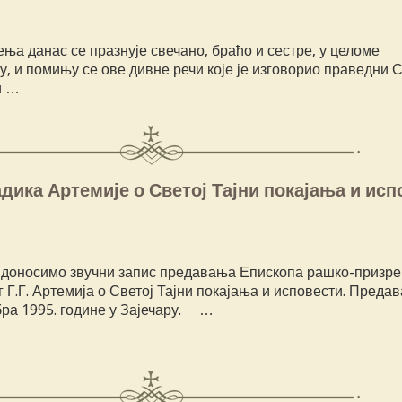
ења данас се празнује свечано, браћо и сестре, у целоме
, и помињу се ове дивне речи које је изговорио праведни 
и …
ика Артемије о Светој Тајни покајања и исп
 доносимо звучни запис предавања Епископа рашко-призре
г Г.Г. Артемија о Светој Тајни покајања и исповести. Предав
бра 1995. године у Зајечару. …