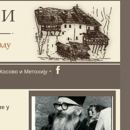
Косово и Метохију
не у