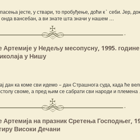
пасења јесте, у ствари, то пробуђење, доћи к` себи. Јер, до
е онда вансебан, а ви знате шта значи у нашем …
 Артемије у Недељу месопусну, 1995. године
иколаја у Нишу
ј дан ка коме сви идемо – дан Страшнога суда, када ће вел
естолу своме, а пред њим се сабрати сви народи и племена
 Артемија на празник Сретења Господњег, 19
тиру Високи Дечани