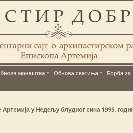
бнова монаштва
Обнова светиња
Борба за 
 Артемија у Недељу блудног сина 1995. годи