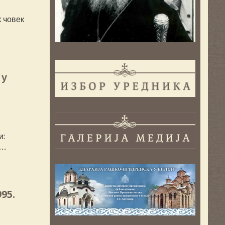
к човек
 у
и:
 …
95.