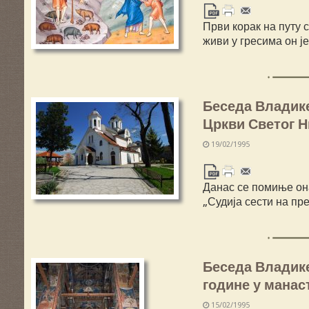
Први корак на путу с
живи у гресима он ј
Беседа Владике
Цркви Светог Н
19/02/1995
Данас се помиње она
„Судија сести на пр
Беседа Владике
године у манас
15/02/1995