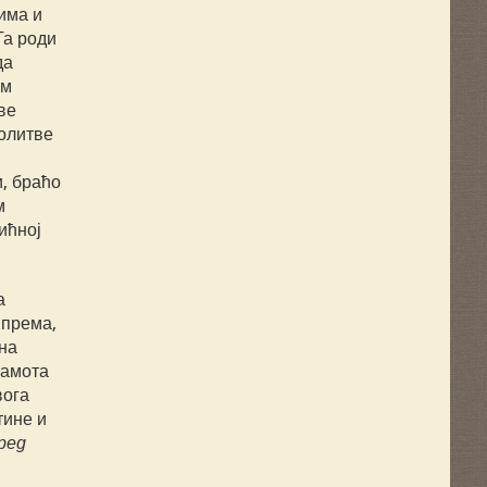
има и
Га роди
да
ом
ве
молитве
и, браћо
м
ићној
а
ипрема,
 на
рамота
вога
тине и
ред