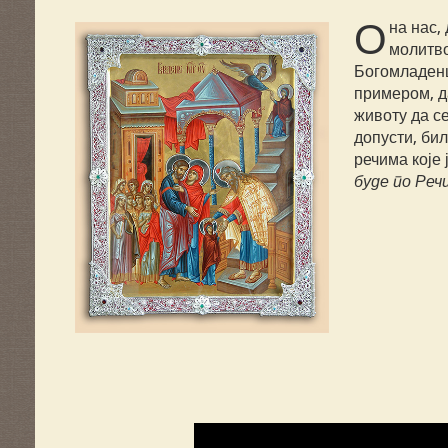
О
на нас,
молитво
Богомладенц
примером, д
животу да с
допусти, бил
речима које 
буде по Речи