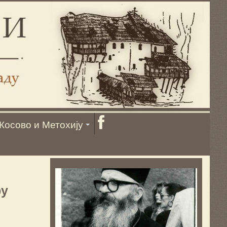
Косово и Метохију
ру