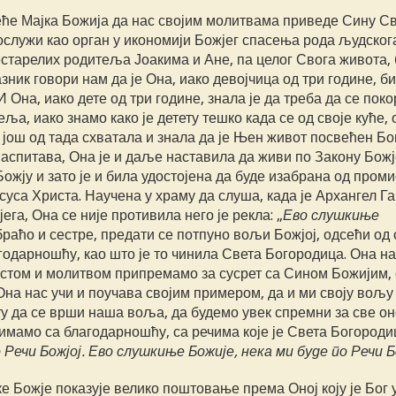
еће Мајка Божија да нас својим молитвама приведе Сину С
ослужи као орган у икономији Божјег спасења рода људскога
старелих родитеља Јоакима и Ане, па целог Свога живота, 
ник говори нам да је Она, иако девојчица од три године, б
 Она, иако дете од три године, знала је да треба да се пок
ља, иако знамо како је детету тешко када се од своје куће, 
 још од тада схватала и знала да је Њен живот посвећен Бо
 васпитава, Она је и даље наставила да живи по Закону Божј
ожју и зато је и била удостојена да буде изабрана од пром
уса Христа. Научена у храму да слуша, када је Архангел Г
га, Она се није противила него је рекла: „
Ево слушкиње
 браћо и сестре, предати се потпуно вољи Божјој, одсећи од
годарношћу, као што је то чинила Света Богородица. Она на
 постом и молитвом припремамо за сусрет са Сином Божијим, 
на нас учи и поучава својим примером, да и ми своју вољу
ту да се врши наша воља, да будемо увек спремни за све о
примамо са благодарношћу, са речима које је Света Богороди
 Речи Божјој. Ево слушкиње Божије, нека ми буде по Речи Б
е Божје показује велико поштовање према Оној коју је Бог 