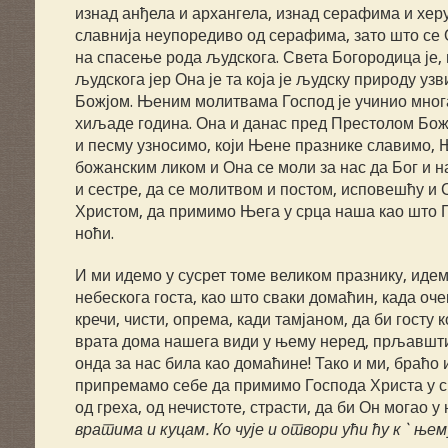
изнад анђела и архангела, изнад серафима и херу
славнија неупоредиво од серафима, зато што се О
на спасење рода људскога. Света Богородица је, 
људскога јер Она је та која је људску природу уз
Божјом. Њеним молитвама Господ је учинио многа
хиљаде година. Она и данас пред Престолом Божиј
и песму узносимо, који Њене празнике славимо,
божанским ликом и Она се моли за нас да Бог и н
и сестре, да се молитвом и постом, исповешћу и
Христом, да примимо Њега у срца наша као што Г
ноћи.
И ми идемо у сусрет томе великом празнику, идем
небескога госта, као што сваки домаћин, када очек
кречи, чисти, опрема, кади тамјаном, да би госту 
врата дома нашега види у њему неред, прљавштину
онда за нас била као домаћине! Тако и ми, браћо 
припремамо себе да примимо Господа Христа у ср
од греха, од нечистоте, страсти, да би Он могао у 
вратима и куцам. Ко чује и отвори ући ћу к` ње