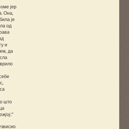
воме јер
. Она,
била је
ила од
орава
од
гу и
ем, да
исла
аврило
 себе
с,
са
но што
ца
ожјој.
“
узвисио