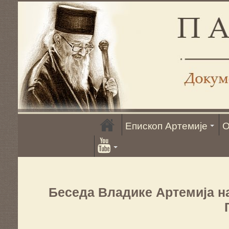
Епископ Артемије
О
Беседа Владике Артемија н