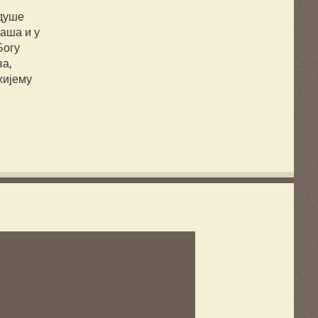
 душе
наша и у
Богу
ва,
жијему