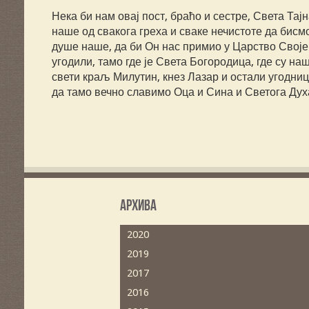
Нека би нам овај пост, браћо и сестре, Света Т
наше од свакога греха и сваке нечистоте да бисм
душе наше, да би Он нас примио у Царство Своје 
угодили, тамо где је Света Богородица, где су н
свети краљ Милутин, кнез Лазар и остали угодниц
да тамо вечно славимо Оца и Сина и Светога Духа
Архива
2020
2019
2017
2016