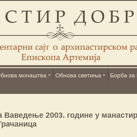
бнова монаштва
Обнова светиња
Борба за 
а Ваведење 2003. године у манасти
Грачаница