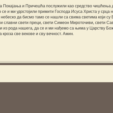
ајна Покајања и Причешћа послужили као средство чишћења
о се и ми удостојили примити Господа Исуса Христа у срца 
небеско да бисмо тамо се нашли са свима светима који су 
аши славни свети преци, свети Симеон Мироточиви, свети Са
и из рода нашега, да се и ми нађемо са њима у Царству Бо
 кроза све векове и сву вечност. Амин.