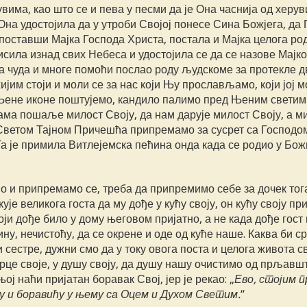
вима, као што се и пева у песми да је Она часнија од херув
на удостојила да у утроби Својој понесе Сина Божјега, да 
поставши Мајка Господа Христа, постала и Мајка целога ро
висила изнад свих Небеса и удостојила се да се назове Мајк
 чуда и многе помоћи послао роду људскоме за протекле д
им стоји и моли се за нас који Њу прослављамо, који јој 
 Њене иконе поштујемо, кандило палимо пред Њеним светим
ама пошаље милост Своју, да нам дарује милост Своју, а м
 Светом Тајном Причешћа припремамо за сусрет са Господо
а је примила Витлејемска пећина онда када се родио у Бож
о и припремамо се, треба да припремимо себе за дочек тог
ује великога госта да му дође у кућу своју, он кућу своју пр
који дође било у дому његовом пријатно, а не када дође гост
, нечистоћу, да се окрене и оде од куће наше. Каква би с
и сестре, дужни смо да у току овога поста и целога живота с
це своје, у душу своју, да душу нашу очистимо од прљавш
њој наћи пријатан боравак Свој, јер је рекао: „
Ево, стојим п
му и боравићу у њему са Оцем и Духом Светим.
“