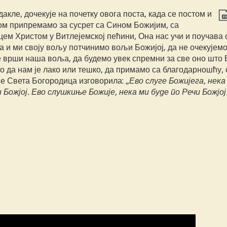
 дакле, дочекује на почетку овога поста, када се постом и
м припремамо за сусрет са Сином Божијим, са
ем Христом у Витлејемској пећини, Она нас учи и поучава 
а и ми своју вољу потчинимо вољи Божијој, да не очекујемо
е врши наша воља, да будемо увек спремни за све оно што 
о да нам је лако или тешко, да примамо са благодарношћу, 
је Света Богородица изговорила: „
Ево слуге Божијега, нека
 Божјој. Ево слушкиње Божије, нека ми буде по Речи Божјој