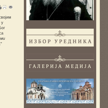
својим
 у
Бог
са
 ми
.
“