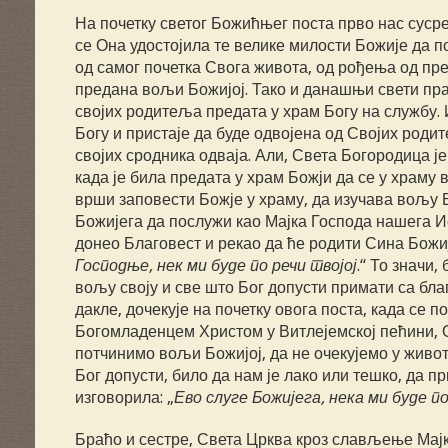
На почетку светог Божићњег поста прво нас суср
се Она удостојила те велике милости Божије да п
од самог почетка Свога живота, од рођења од пре
предана вољи Божијој. Тако и данашњи свети праз
својих родитеља предата у храм Богу на службу. И
Богу и пристаје да буде одвојена од Својих родите
својих сродника одваја. Али, Света Богородица је
када је била предата у храм Божји да се у храму
врши заповести Божје у храму, да изучава вољу Б
Божијега да послужи као Мајка Господа нашега Ис
донео Благовест и рекао да ће родити Сина Божије
Господње,
нек ми буде по речи твојој
.“ То значи,
вољу своју и све што Бог допусти примати са бла
дакле, дочекује на почетку овога поста, када се
Богомладенцем Христом у Витлејемској пећини, О
потчинимо вољи Божијој, да не очекујемо у живо
Бог допусти, било да нам је лако или тешко, да 
изговорила: „
Ево слуге Божијега, нека ми буде по
Браћо и сестре, Света Црква кроз слављење Мајк