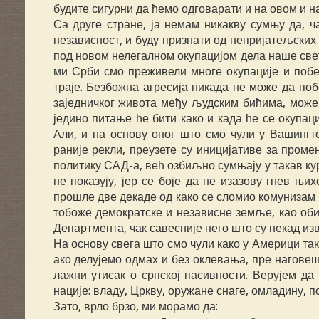
будите сигурни да ћемо одговарати и на овом и на
Са друге стране, ја немам никакву сумњу да, ч
независност, и буду признати од непријатељских
под новом нелегалном окупацијом дела наше свет
ми Срби смо преживели многе окупације и поб
траје. Безбожна агресија никада не може да по
заједничког живота међу људским бићима, може 
једино питање ће бити како и када ће се окупаци
Али, и на основу оног што смо чули у Вашингт
раније рекли, преузете су иницијативе за пром
политику САД-а, већ озбиљно сумњају у такав курс
не показују, јер се боје да не изазову гнев њи
прошле две декаде од како се сломио комунизам 
тобоже демократске и независне земље, као оби
Департмента, чак савесније него што су некад и
На основу свега што смо чули како у Америци та
ако делујемо одмах и без оклевања, пре наговеш
лажни утисак о српској пасивности. Верујем да
нације: владу, Цркву, оружане снаге, омладину, 
Зато, врло брзо, ми морамо да: