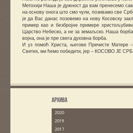
Метохији Наша је дужност да вам пренесемо сам
на основу онога што смо чули, позивамо све Србе
је да Вас данас позовемо на нову Косовску зак
пример као и безбројне примере христољубиви
Царство Небеско, а не за земаљско. Наша борба 
војна, она је пре свега духовна борба.
И уз помоћ Христа, његове Пречисте Матере –
Светих, ми ћемо победити, јер – КОСОВО ЈЕ СРБ
Архива
2020
2019
2017