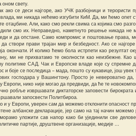
 оном свету.
ак ако се деси најгоре, ако УЧК разбојници и терористи п
 влада, ми никада нећемо изгубити КиМ. Да, ми ћемо опет 
е отаџбине. Али, како смо рекли свима са којима смо разг
едили смо их. Неправедно, наметнуто решење никада не 
беди и да опстане. Само компромис и поштовање права, м
да створи прави трајан мир и безбедност. Ако се најгоре 
ја окончати. И колико ћемо бола истрпети као резултат ок
ону, ми не прихватамо те околности као неизбежне. Као 
ену политике САД. Чак и Европске владе које су спремне д
 и боје се последица – мада, пошто су кукавице, још увек 
хових господара у Вашингтону. Просто је невероватно да,
у Европи, нико није могао да предвиди, да ће те новокомп
чно робље извршавати диктаторске заповести бирократа и
звршавали запосвести Политбироа.
ко и у Европи, уверен сам да можемо отклонити опасност 
тене албанске декларације, јер само на тај начин можемо
 морамо уложити сав напор како би ујединили све делове
политичке партије, друштвене организације, медије …