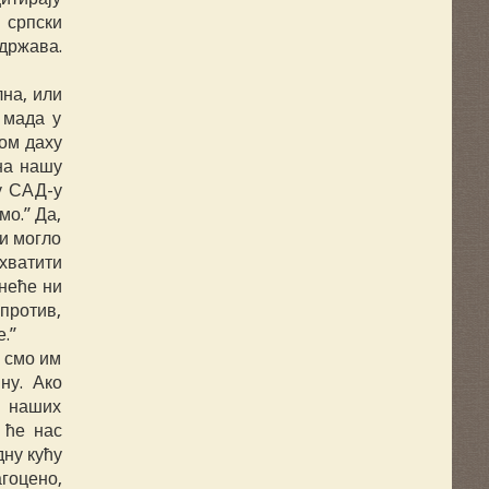
 српски
држава.
лна, или
 мада у
том даху
на нашу
у САД-у
мо.” Да,
би могло
ихватити
неће ни
апротив,
.”
о смо им
ну. Ако
а наших
 ће нас
дну кућу
гоцено,