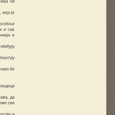
која би
 која је
о особље
а и сав
нкија и
езбеђују
поштују
 како би
сведоци
ава, да
емо све
Косову и