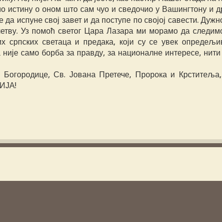
о истину о оном што сам чуо и сведочио у Вашингтону и др
 да испуне свој завет и да поступе по својој савести. Дуж
летву. Уз помоћ светог Цара Лазара ми морамо да следим
х српских светаца и предака, који су се увек опредељи
није само борба за правду, за националне интересе, нити
 Богородице, Св. Јована Претече, Пророка и Крститеља,
ИЈА!