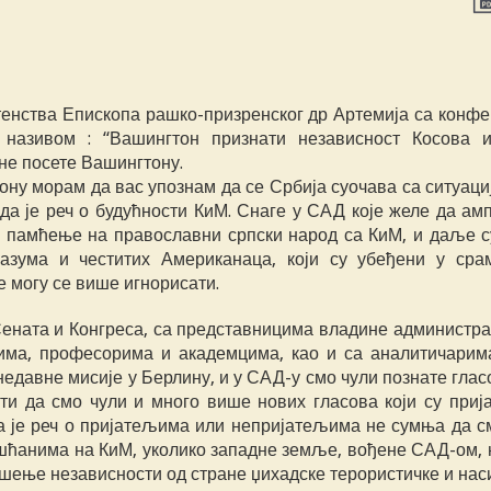
нства Епископа рашко-призренског др Артемија са конфе
азивом : “Вашингтон признати независност Косова и
не посете Вашингтону.
ону морам да вас упознам да се Србија суочава са ситуаци
а је реч о будућности КиМ. Снаге у САД које желе да амп
и памћење на православни српски народ са КиМ, и даље су
разума и честитих Американаца, који су убеђени у сра
 могу се више игнорисати.
ната и Конгреса, са представницима владине администрац
има, професорима и академцима, као и са аналитичарима
едавне мисије у Берлину, и у САД-у смо чули познате глас
и да смо чули и много више нових гласова који су приј
а је реч о пријатељима или непријатељима не сумња да с
шћанима на КиМ, уколико западне земље, вођене САД-ом, 
ашење независности од стране џихадске терористичке и на