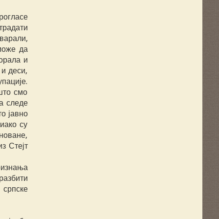
рогласе
страдати
оварали,
може да
орала и
и деси,
упације.
што смо
а следе
то јавно
 иако су
оноване,
з Стејт
признања
 разбити
 српске