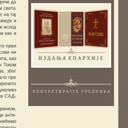
ориче да
 света.
 на тај
екује и
би исход
и као и
 по први
сови не
та, као
н. Током
и, због
 што пре
арочито
 уколико
ке САД-
ринели.
и анти-
 нећемо
цитирају