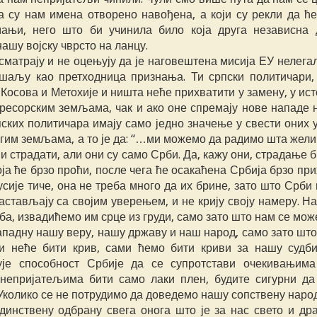
а су нам имена отворено навођена, а који су рекли да ће
мањи, него што би учинила било која друга независна 
ашу војску чврсто на ланцу.
 сматрају и не оцењују да је наговештена мисија ЕУ нелега
е шаљу као претходница признања. Ти српски политичари,
 Косова и Метохије и ништа неће прихватити у замену, у ис
гресорским земљама, чак и ако оне спремају нове нападе 
пских политичара имају само једно значење у свести оних 
ругим земљама, а то је да: “…ми можемо да радимо шта жели
ји страдати, али они су само Срби. Да, кажу они, страдање 
оја ће брзо проћи, после чега ће осакаћена Србија брзо пр
ије тиче, она не треба много да их брине, зато што Срби 
астављају са својим уверењем, и не крију своју намеру. Н
ба, извадићемо им срце из груди, само зато што нам се може
ападну нашу веру, нашу државу и наш народ, само зато шт
ги неће бити крив, сами ћемо бити криви за нашу судби
је способност Србије да се супротстави очекивањим
непријатељима бити само лаки плен, будите сигурни да
Уколико се не потрудимо да доведемо нашу сопствену наро
динствену одбрану свега онога што је за нас свето и дра