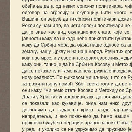
обећања дата од неких српских политичара, чиј
одговор на агресију и окупацију бити много 
Вашингтон верује да ти српски политичари држе н
Рекли су нам и то, да исти српски политичари не
да је виде као вид окупационих снага, које с
јавности кажу да никада неће прихватити губитак
кажу да Србија мора да ојача наше односе са а
земљу, нашу Цркву и на наш народ. Речи тих ср
који нас мрзе, и у свести њихових савезника у д
кажу они, тачно је да ће Срби на Косову и Метохи
да се покаже ту и тамо као нека ружна епизода к
нову реалност. По њиховом мишљењу, што се Рус
затражити њену помоћ. Због свега тога и даље н
они кажу: “ми ћемо отети Косово и Метохију од Ср
Драги у Христу сународници, ако дозволимо да н
се показали као кукавице, онда нам нико дру
дозволимо да садашња криза владе парализу
непријатеља, и ако покажемо да ћемо нашим 
проклети будуће генерације православних Срба. 
у ред, и уколико се не удружимо да пружимо је