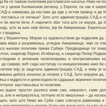
да ће се таквом политиком распламсати насиље. Нико не п
ти у целом Балканском региону, у Европи, па чак и широм
САД-а намерава да настави да иде у истом правцу и да ће
, поставља се питање? Зато што администрација САД-а оч
е би могле бити. А нарочито због тога што се верује, да 
оду, што за њих није битно, јер би Американци, Европљан
г страдања.
или у Вашингтону. Морам са задовољством да подвучем да,
јама мира и разумевања, угледни Американци, чији се гла
рса њихове политике према Србији. Предводници тог покре
олтон, секретар Лоренс Иглбергер, и секретар Питер Родма
гледним и активним политичарима и конгресменима кој
 да сакрије, већ сада наступају са иницијативама како би
итике коју је зацртала администрација САД, а чему је н
кивана дебата коначно је почела у САД. Зато верујем да,
умња о мудрости и целисходности садашње званичне полити
 потпуног заустављања те политике.
 једног простог разлога коме смо, нажалост, сами доп
ља, али и непријатеља, потпуно исто мишљење – да носиоц
ој циљ зато што ћемо ми Срби само слегнути раменима и
та нам непријатељи чинили. Чули смо више пута да нам се 