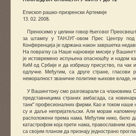
Епископ рашко-призренски Артемије
13. 02. 2008.
Преносимо у целини говор Његовог Преосвеште
за штампу у ТАНЈУГ-овом Прес Центру под н
Конференција је одржана након завршетка недав
На повратку са Наше најновије мисије у Вашингт
је истовремено испуњена опасношћу и надом кад
КиМ од Србије и да избришу присуство, па чак 
одлучне. Међутим, са друге стране, гласови 
неморалност званичне политике њихове владе, не
У Вашингтону смо разговарали са члановима Се
представницима страних амбасада, са новинар
танк” професионалних фирми. Као и током наше н
су и даље непријатељски. Али морам напоменут
расположени према нама. Међутим нико, било д
катастрофом која прети нама, православним хри
са својим планом да признају једнострано прогл