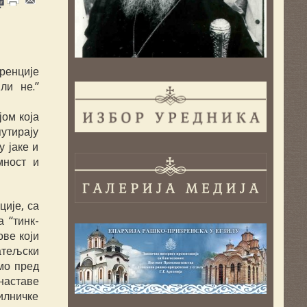
ренције
ли не.”
јом која
утирају
 јаке и
мност и
ије, са
 “тинк-
ове који
атељски
мо пред
наставе
силничке