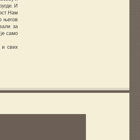
угде. И
ност Нам
о његов
вали за
 је само
 и свих