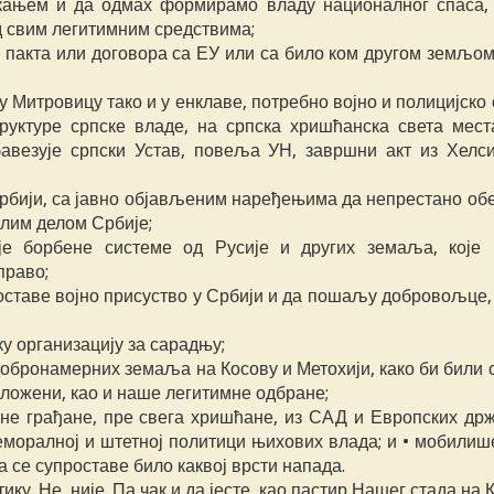
кањем и да одмах формирамо владу националног спаса, 
д свим легитимним средствима;
пакта или договора са ЕУ или са било ком другом земљом,
у Митровицу тако и у енклаве, потребно војно и полицијск
руктуре српске владе, на српска хришћанска света мест
авезује српски Устав, повеља УН, завршни акт из Хелси
Србији, са јавно објављеним наређењима да непрестано об
алим делом Србије;
је борбене системе од Русије и других земаља, које 
право;
оставе војно присуство у Србији и да пошаљу добровољце,
ку организацију за сарадњу;
добронамерних земаља на Косову и Метохији, како би били 
зложени, као и наше легитимне одбране;
ане грађане, пре свега хришћане, из САД и Европских држ
моралној и штетној политици њихових влада; и • мобилиш
а се супроставе било каквој врсти напада.
ку. Не, није. Па чак и да јесте, као пастир Нашег стада на 