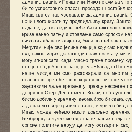
администрације у Приштини. Нико не сумња у то 
би то успоставило опасан преседан нестабилнос
Ипак, сви су нас уверавали да администрација 
начин детонирати ту предвидљиву кризу. Зашто
нада се, да последице неће бити тако лоше какв
кризе нанео патњу и страдање само српском нар
њихови албански клијенти, били поштеђени свако
Међутим, није ово једина лекција коју смо науч
пут, након мојих десетогодишњих посета у миси
могу игнорисати, сада гласно траже промену ку
што је већ добро познато, јесу амбасадор Џон Б
наше мисије ми смо разговарали са многим у
опасности претеће кризе коју више нико не може
зауставили даље кретање у правцу несретне пол
допринео Стејт Департмент. Значи, већ дуго оче
бисмо добили у времену, веома брзо би свака с
а дошла до своје критичне тачке, и довела би до
Ипак, можда нећемо имати довољно времена из
Безброј пута чули смо од стране наших пријате
српске политике верују да могу остварити св
пружити било какав одговор, без обзирa на то ш