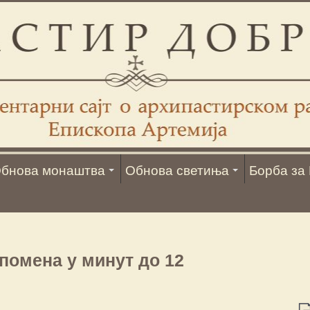
бнова монаштва
Обнова светиња
Борба за 
омена у минут до 12