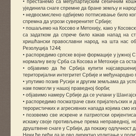
• престанемо са међупартијским себичним кош
ујединила снаге спремне да бране земљу и наро
• недвосмислено одбијемо потписивање било ког 
спремна да угрози суверенитет Србије;
• пошаљемо на Косово и Метохију, како у Косовск
са задатком да спрече било какав напад на ст
хришћански православни народ, на шта нас об
Резолуција 1244;
• распоредимо српске војне формације у јужној 
нормалну везу Срба са Косова и Метохије са ост
• објавимо да ће Србија купити најсавршени
територијални интегритет Србије и међународно 
• упутимо позив Русији и другим земљама да усп
нам помогли у нашој праведној борби;
• објавимо намеру Србије да се учлани у Шангајс
• распоредимо посматраче свих пријатељских и 
терористичких и агресивних напада којима смо и
• позовемо све искрене и патриотски оријентис
искажу своје противљење према неправедној, не
друштвене снаге у Србији, да покажу одлучност д
Неки ће рећи да је ово директно уплитање у полити