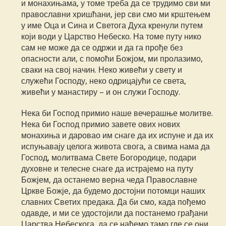
и монахињама, у томе треба да се трудимо сви ми
православни хришћани, јер сви смо ми крштењем
у име Оца и Сина и Светога Духа кренули путем
који води у Царство Небеско. На томе путу нико
сам не може да се одржи и да га прође без
опасности али, с помоћи Божјом, ми пролазимо,
сваки на свој начин. Неко живећи у свету и
служећи Господу, неко одрицајући се света,
живећи у манастиру – и он служи Господу.
Нека би Господ примио наше вечерашње молитве.
Нека би Господ примио завете ових нових
монахиња и даровао им снаге да их испуне и да их
испуњавају целога живота свога, а свима нама да
Господ, молитвама Свете Богородице, подари
духовне и телесне снаге да истрајемо на путу
Божјем, да останемо верна чеда Православне
Цркве Божје, да будемо достојни потомци наших
славних Светих предака. Да би смо, када пођемо
одавде, и ми се удостојили да постанемо грађани
Царства Небескога, да се нађемо тамо где се они