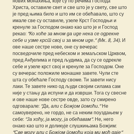
нових монахиња, које су по речима Господа
Христа, оставиле свет и све што је у свету, све што
је пред њима било и што им се обећавалo, што су
имале све су оставиле, узеле Крст Господњи и
кренуле за Господом онако као што је и Господ
рекао:
“Ко хоће за мном да иде нека се одрекне
себе и узме крст свој и за мном
иде.“ (Мк. 8, 34).
И
ове наше сестре нове, оне су вечерас
посведочиле пред небеском и земаљском Црквом,
пред Анђелима и пред људима, да су се одрекле
себе и узеле крст свој и кренуле за Господом. Оне
су вечерас положиле монашке завете. Чули сте
шта су обећале Господу своме. Ти завети нису
лаки. Те завете нико од људи својим силама сам
није у стању да испуни и да изврши. Тога су свесне
и ове наше нове сестре овде, зато су смирено
одговарале:
“Да, али с Божјом помоћи.“
Не
самоуверено, не гордо, не са неким поуздањем у
себе:
“Ја хоћу, ја могу, ја обећавам“
. Не, него
онако као што и доликује слушкињама Божјим:
“Све могу али с Божјом помоћи која ми моћ даје“