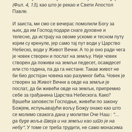
(Фил. 4, 13),
као што је рекао и Свети Апостол
Павле.
И заиста, ми смо се вечерас помолили Богу за
њих, да им Господ подари снаге духовне и
телесне, да истрају на овоме ускоме и тесном путу
којим су кренуле, јер само тај пут води у Царство
Небеско, води у Живот Вечни. А то је оно ради чега
је човек створен и послат на земљу. Није човек
створен да поживи на земљи педесет, осамдесет
или сто година, па да га нестане. Такав живот не
би био достојан човека као разумног бића. Човек је
створен за Живот Вечни а овде на земљи је
послат, да би живећи овде на земљи, припремио
себе за грађанина Царства Небескога. Како?
Вршећи заповести Господње, живећи по закону
Божјем, испуњавајући вољу Божју онако као што
се молимо свакога дана у молитви Оче Наш :
“…
да буде воља твоја и на
земљи као што је на
небу“.
У томе се треба трудити, не само монасима