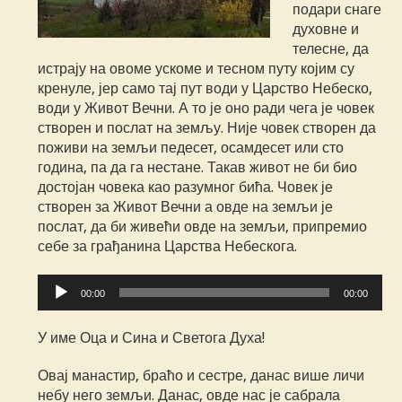
подари снаге
духовне и
телесне, да
истрају на овоме ускоме и тесном путу којим су
кренуле, јер само тај пут води у Царство Небеско,
води у Живот Вечни. А то је оно ради чега је човек
створен и послат на земљу. Није човек створен да
поживи на земљи педесет, осамдесет или сто
година, па да га нестане. Такав живот не би био
достојан човека као разумног бића. Човек је
створен за Живот Вечни а овде на земљи је
послат, да би живећи овде на земљи, припремио
себе за грађанина Царства Небескога.
Прегледач
00:00
00:00
звучних
записа
У име Оца и Сина и Светога Духа!
Овај манастир, браћо и сестре, данас више личи
небу него земљи. Данас, овде нас је сабрала