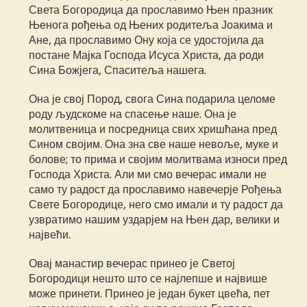
Света Богородица да прославимо Њен празник
Њенога рођења од Њених родитеља Јоакима и
Ане, да прославимо Ону која се удостојила да
постане Мајка Господа Исуса Христа, да роди
Сина Божјега, Спаситеља нашега.
Она је свој Пород, свога Сина подарила целоме
роду људскоме на спасење наше. Она је
молитвеница и посредница свих хришћана пред
Сином својим. Она зна све наше невоље, муке и
болове; то прима и својим молитвама износи пред
Господа Христа. Али ми смо вечерас имали не
само ту радост да прославимо навечерје Рођења
Свете Богородице, него смо имали и ту радост да
узвратимо нашим уздарјем на Њен дар, велики и
највећи.
Овај манастир вечерас принео је Светој
Богородици нешто што се најлепше и највише
може принети. Принео је један букет цвећa, пет