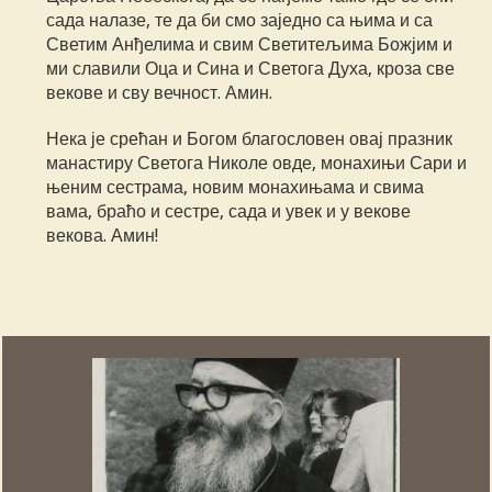
сада налазе, те да би смо заједно са њима и са
Светим Анђелима и свим Светитељима Божјим и
ми славили Оца и Сина и Светога Духа, кроза све
векове и сву вечност. Амин.
Нека је срећан и Богом благословен овај празник
манастиру Светога Николе овде, монахињи Сари и
њеним сестрама, новим монахињама и свима
вама, браћо и сестре, сада и увек и у векове
векова. Амин!