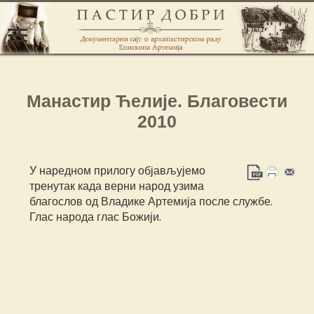
Манастир Ћелије. Благовести
2010
У наредном прилогу објављујемо
тренутак када верни народ узима
благослов од Владике Артемија после службе.
Глас народа глас Божији.