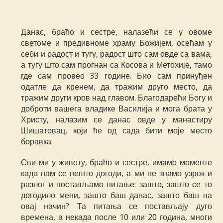
Данас, браћо и сестре, налазећи се у овоме
светоме и предивноме храму Божијем, осећам у
себи и радост и тугу, радост што сам овде са вама,
а тугу што сам прогнан са Косова и Метохије, тамо
где сам провео 33 године. Био сам принуђен
одатле да кренем, да тражим друго место, да
тражим други кров над главом. Благодарећи Богу и
доброти вашега владике Василија и мога брата у
Христу, налазим се данас овде у манастиру
Шишатовац, који ће од сада бити моје место
боравка.
Сви ми у животу, браћо и сестре, имамо моменте
када нам се нешто догоди, а ми не знамо узрок и
разлог и постављамо питање: зашто, зашто се то
догодило мени, зашто баш данас, зашто баш на
овај начин? Та питања се постављају дуго
времена, а некада после 10 или 20 година, многи