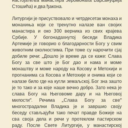
настојатеља манастира Јеромонаха Варсануфија
Стошића) и два ђакона.
Литургији је присуствовало и четрдесетак монаха и
монахиња који се тренутно налазе ван својих
манастира и око 300 верника из свих крајева
Србије. У богонадахнутој беседи Владика
Артемије је говорио о благодарности Богу у свим
животним околностима. При томе су нарочити сјај
добиле речи: „Дошло је време да се каже: Слава
Богу за све што је Бог дао и нама и моме
монаштву и моме народу на Косову и Метохији и
прогнанима са Косова и Метохије и онима који се
налазе било где на кугли земаљској. Бог зна зашто
је то тако и за које наше вечно добро. Зато нека је
слава Богу на Његовоме дару и на Његовој
милости“. Речима „Слава Богу за све“
многострадални Владика је и завршио своју
беседу стављајући тако печат правде Божије на
сва своја дела и речи у протеклом пастирском
раду. После Свете Литургије, у манастирској