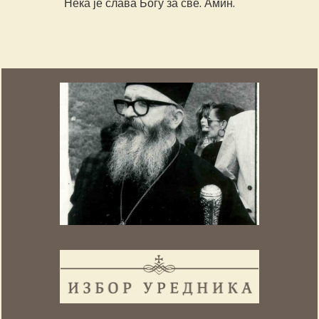
Нека је слава Богу за све. Амин.