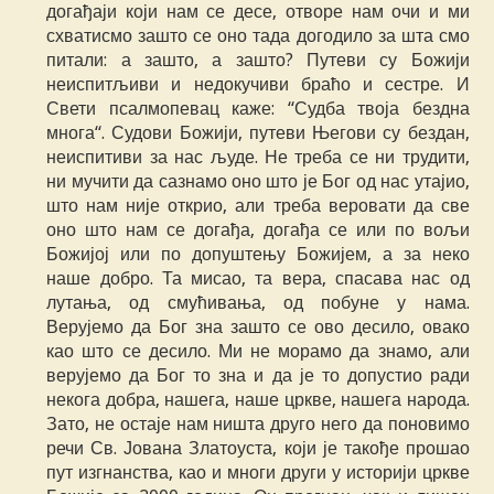
догађаји који нам се десе, отворе нам очи и ми
схватисмо зашто се оно тада догодило за шта смо
питали: а зашто, а зашто? Путеви су Божији
неиспитљиви и недокучиви браћо и сестре. И
Свети псалмопевац каже: “Судба твоја бездна
многа“. Судови Божији, путеви Његови су бездан,
неиспитиви за нас људе. Не треба се ни трудити,
ни мучити да сазнамо оно што је Бог од нас утајио,
што нам није открио, али треба веровати да све
оно што нам се догађа, догађа се или по вољи
Божијој или по допуштењу Божијем, а за неко
наше добро. Та мисао, та вера, спасава нас од
лутања, од смућивања, од побуне у нама.
Верујемо да Бог зна зашто се ово десило, овако
као што се десило. Ми не морамо да знамо, али
верујемо да Бог то зна и да је то допустио ради
некога добра, нашега, наше цркве, нашега народа.
Зато, не остаје нам ништа друго него да поновимо
речи Св. Јована Златоуста, који је такође прошао
пут изгнанства, као и многи други у историји цркве