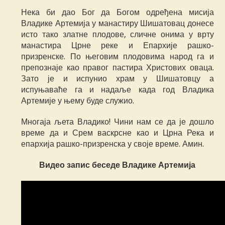
Нека би дао Бог да Богом одређена мисија
Владике Артемија у манастиру Шишатовац донесе
исто тако златне плодове, сличне онима у врту
манастира Црне реке и Епархије рашко-
призренске. По његовим плодовима народ га и
препознаје као правог пастира Христових оваца.
Зато је и испунио храм у Шишатовцу а
испуњаваће га и надаље када год Владика
Артемије у њему буде служио.
Многаја љета Владико! Чини нам се да је дошло
време да и Срем васкрсне као и Црна Река и
епархија рашко-призренска у своје време. Амин.
Видео запис беседе Владике Артемија