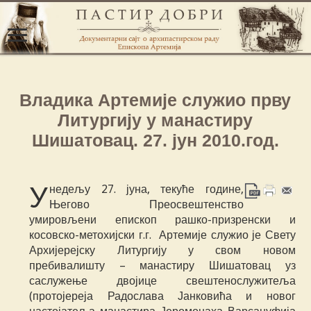
Владика Артемије служио прву
Литургију у манастиру
Шишатовац. 27. јун 2010.год.
У
недељу 27. јуна, текуће године,
Његово Преосвештенство
умировљени епископ рашко-призренски и
косовско-метохијски г.г. Артемије служио је Свету
Архијерејску Литургију у свом новом
пребивалишту – манастиру Шишатовац уз
саслужење двојице свештенослужитеља
(протојереја Радослава Јанковића и новог