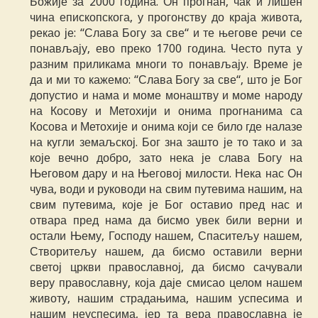
Божије за 2000 година. Он прогнан, чак и лишен
чина епископскога, у прогонству до краја живота,
рекао је: “Слава Богу за све“ и те његове речи се
понављају, ево преко 1700 година. Често пута у
разним приликама многи то понављају. Време је
да и ми то кажемо: “Слава Богу за све“, што је Бог
допустио и нама и моме монаштву и моме народу
на Косову и Метохији и онима прогнанима са
Косова и Метохије и онима који се било где налазе
на кугли земаљској. Бог зна зашто је то тако и за
које вечно добро, зато нека је слава Богу на
Његовом дару и на Његовој милости. Нека нас Он
чува, води и руководи на свим путевима нашим, на
свим путевима, које је Бог оставио пред нас и
отвара пред нама да бисмо увек били верни и
остали Њему, Господу нашем, Спаситељу нашем,
Створитељу нашем, да бисмо оставили верни
светој цркви православној, да бисмо сачували
веру православну, која даје смисао целом нашем
животу, нашим страдањима, нашим успесима и
нашим неуспесима, јер та вера православна је