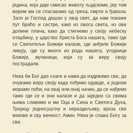
једина, која даје смисао животу људскоме, јер том
вером ми се спасавамо од греха, смрти и ђавола.
Зато је Господ дошао у овај свет, да нам покаже
пут браћо и сестре, како из овога света, из ове
долине плача, како да стигнемо у своју небеску
отаџбину, у царство Христа Бога нашега, тамо где
се Светитељи Божији налазе, где анђели Божији
ликују, где су многи из рода нашега, угодници
Божији, мученици, који су за веру своју
пострадали.
Нека би Бог дао снаге и нама да издржимо све, да
очувамо веру своју када пођемо одавде, а једном
морамо поћи, на овај или онај начин, да се нађемо
тамо где се и они налазе и да заједно са свима
њима славимо и ми Оца и Сина и Светога Духа,
Тројицу једносуштну и нераздељиву, кроза све
векове и сву вечност. Амин. Нека је слава Богу за
све.