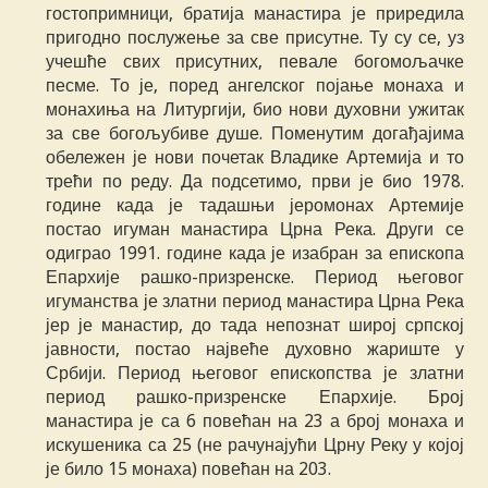
гостопримници, братија манастира је приредила
пригодно послужење за све присутне. Ту су се, уз
учешће свих присутних, певале богомољачке
песме. То је, поред ангелског појање монаха и
монахиња на Литургији, био нови духовни ужитак
за све богољубиве душе. Поменутим догађајима
обележен је нови почетак Владике Артемија и то
трећи по реду. Да подсетимо, први је био 1978.
године када је тадашњи јеромонах Артемије
постао игуман манастира Црна Река. Други се
одиграо 1991. године када је изабран за епископа
Епархије рашко-призренске. Период његовог
игуманства је златни период манастира Црна Река
јер је манастир, до тада непознат широј српској
јавности, постао највеће духовно жариште у
Србији. Период његовог епископства је златни
период рашко-призренске Епархије. Број
манастира је са 6 повећан на 23 а број монаха и
искушеника са 25 (не рачунајући Црну Реку у којој
је било 15 монаха) повећан на 203.