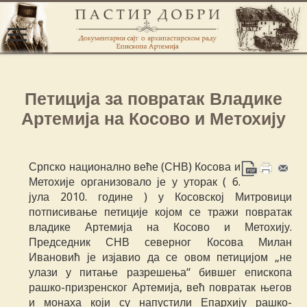
Петиција за повратак Владике
Артемија на Косово и Метохију
Српско национално веће (СНВ) Косова и
Метохије организовало је у уторак ( 6.
јула 2010. године ) у Косовској Митровици
потписивање петиције којом се тражи повратак
владике Артемија на Косово и Метохију.
Председник СНВ северног Косова Милан
Ивановић је изјавио да се овом петицијом „не
улази у питање разрешења“ бившег епископа
рашко-призренског Артемија, већ повратак његов
и монаха који су напустили Епархију рашко-