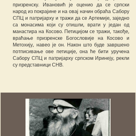
призренску. Ивановић је оценио да се српски
народ из покрајине и на овај начин обраћа Сабору
СПЦ и патријарху и тражи да се Артемије, заједно
са монасима који су отишли, врати у један од
манастира на Косово. Петицијом се тражи, такође,
враћање призренске Богословије на Косово и
Метохију, навео је он. Након што буде завршено
потписивање ове петиције, она ће бити уручена
Сабору СПЦ и патријарху српском Иринеју, рекли
су представници СНВ.