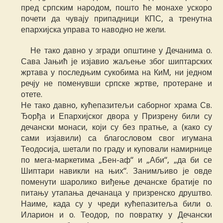
пред српским народом, пошто ће монахе ускоро
почети да чувају припадници КПС, а тренутна
епархијска управа то наводно не жели.
Не тако давно у згради општине у Дечанима о.
Сава Јањић је изјавио жаљење због шиптарских
жртава у последњим сукобима на КиМ, ни једном
речју не поменувши српске жртве, протеране и
отете.
Не тако давно, кућепазитељи саборног храма Св.
Ђорђа и Епархијског двора у Призрену били су
дечански монаси, који су без пратње, а (како су
сами изјавили) са благословом свог игумана
Теодосија, шетали по граду и куповали намирнице
по мега-маркетима „Бен-аф“ и „Аби“, „да би се
Шиптари навикли на њих“. Занимљиво је овде
поменути шаролико виђење дечанске братије по
питању утапања дечанаца у призренско друштво.
Наиме, када су у чреди кућепазитеља били о.
Иларион и о. Теодор, по повратку у Дечански