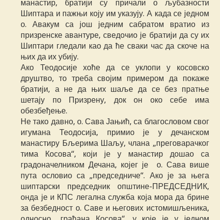
манастир, братији су причали о љубазности
Шиптара и пажњи коју им указују. А када се једном
о. Авакум са још једним сабратом вратио из
призренске авантуре, сведочио је братији да су их
Шиптари гледали као да ће сваки час да скоче на
њих да их убију.
Ако Теодосије хоће да се уклопи у косовско
друштво, то треба својим примером да покаже
братији, а не да њих шаље да се без пратње
шетају по Призрену, док он око себе има
обезбеђење.
Не тако давно, о. Сава Јањић, са благословом свог
игумана Теодосија, примио је у дечанском
манастиру Бљерима Шаљу, члана „преговарачког
тима Косова“, који је у манастир дошао са
градоначелником Дечана, којег је о. Сава више
пута ословио са „председниче“. Ако је за њега
шиптарски председник општине-ПРЕДСЕДНИК,
онда је и КПС легална служба која мора да брине
за безбедност о. Саве и његових истомишљеника,
односно „грађана Косова“, у које је у једном