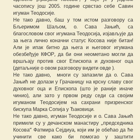
часопису још 2005. године срвстао себе Савин
игуман Теодосије.
Не тако давно, баш у том истом разговору са
Бљеримом Шаљом, о. Сава Јањић, са
благословом свог игумана Теодосија, изјављује да
за њега лично коначни статус Косова није битан!
Али је ипак битно да њега и његовог игумана
обезбеђује КФОР, да би они неометано могли да
вршљају против свог Епископа и духовног оца
(детаљније о овом разговору видети овде ).
Не тако давно, многи су запазили да о. Сава
Јањић не долази у Грачаницу на крсну славу свог
духовног оца и Епископа (што је раније иначе
чинио), али зато у првом реду седи са својим
игуманом Теодосијем на сахрани призренског
бискупа Марка Сопија у Ђаковици.
Не тако давно, игуман Теодосије и о. Сава Јањић
примили су у дечанском манастиру „председника
Косова“ Фатмира Сејдиуа, који им је обећао да ће
учинити све како би помогао у заштити