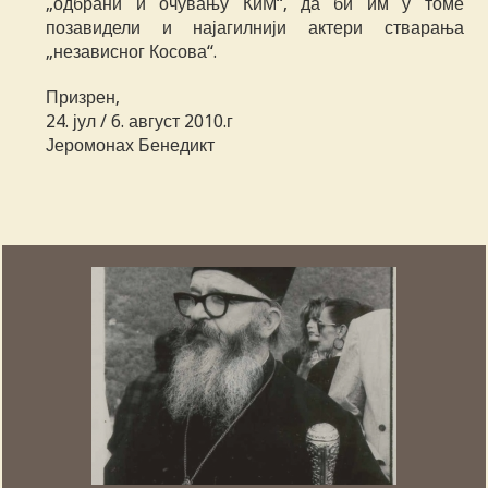
„одбрани и очувању КиМ“, да би им у томе
позавидели и најагилнији актери стварања
„независног Косова“.
Призрен,
24. јул / 6. август 2010.г
Јеромонах Бенедикт