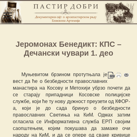
Јеромонах Бенедикт: КПС –
Дечански чувари 1. део
Муњевитом брзином протутњала је
вест да ће о безбедности православних
манастира на Косову и Метохији убрзо почети да
се старају припадници Косовске полицијске
службе, који ће ту нову дужност преузети од КФОР-
а, који је до сада бринуо о безбедности
православних Светиња на КиМ. Одмах затим
огласила се Информативна служба ЕРП својим
саопштењем, којим покушава да замаже очи
народу на КиМ, и да се опере од сваке кривице