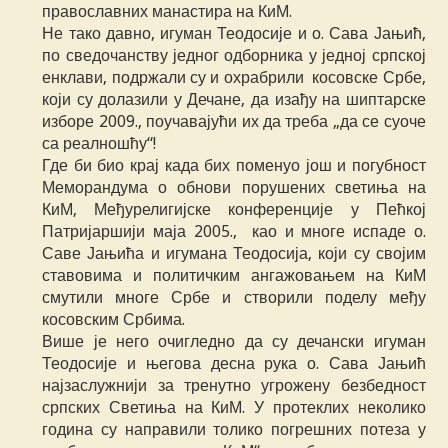
православних манастира на КиМ.
Не тако давно, игуман Теодосије и о. Сава Јањић,
по сведочанству једног одборника у једној српској
енклави, подржали су и охрабрили косовске Србе,
који су долазили у Дечане, да изађу на шиптарске
изборе 2009., поучавајући их да треба „да се суоче
са реалношћу“!
Где би био крај када бих поменуо још и погубност
Меморандума о обнови порушених светиња на
КиМ, Међурелигијске конференције у Пећкој
Патријаршији маја 2005., као и многе испаде о.
Саве Јањића и игумана Теодосија, који су својим
ставовима и политичким ангажовањем на КиМ
смутили многе Србе и створили поделу међу
косовским Србима.
Више је него очигледно да су дечански игуман
Теодосије и његова десна рука о. Сава Јањић
најзаслужнији за тренутно угрожену безбедност
српских Светиња на КиМ. У протеклих неколико
година су направили толико погрешних потеза у