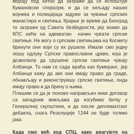
морају под хитно да затраже да се испоштује
Кумановски споразум, и да се хиљаду наших
војника и полицајаца задуже за чување српских
манастира и светиња. Крајње је време да Београд
то затражи од Савета безбедности, јер знамо да
КПС неће на адекватан начин чувати српске
светиње. Не могу о српским светињама на Космету
бринути они који су их рушили. Имали смо једну
лошу одлуку Српске православне цркве, која је
дозволила да срушене српске светиње чувају
Албанци. То нам се сада враћа као бумеранг, јер
Албанци кажу да ако они имају право да граде,
обнављају и реконструишу српске светиње, онда
имају право и да брину о њима.
Плашим се да је поново направљен неки договор
са западним земљама да изгубимо битку у
Генералној скупштини, и да после дипломатског
дебакла, снага Резолуције 1244 не буде толико
јака.
Када смо већ код СПЦ, како реагујете на