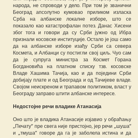
народа, не спроводи у дело. При том је званични
Београд апсолутно кумовао приликом изласка
Срба на албанске локалне изборе, што се
показало као катастрофалан потез. Данас Хисени
због тога и говори да су Срби јужно од Ибра
признали косовске институције. Остало је још само
да на албанске изборе изађу Срби са севера
Космета, и Албанци су постигли свој циљ. Чуо сам
да је супруга министра за Космет Горана
Богдановића на платном списку тзв. косовске
Владе Хашима Тачија, као и да поједини Срби
добијају плате и од Београда и од Тачијеве владе.
Својом неискреном и трапавом политиком, власт у
Београду заправо штити албанске интересе.
Недостојне речи владике Атанасија
Оно што је владика Атанасије изјавио у обраћању
„Печату“ пре свега није пристојно, јер речи „шуша“
и „тмуша“ говоре да га је заболела истина и да