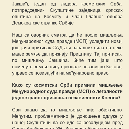
Јакшић, један од лидера косметских Срба,
потпредседник Скупштине заједница српских
општина на Космету и члан Главног одбора
Демократске странке Србије.
Наш саговорник сматра да ће после мишљења
Међународног суда правде (МСП) уследити нови,
још јачи притисак САД-а и западних сила на неке
мање земље да признају Приштину. Тај притисак,
по мишљењу Јакшића, биће тим јачи што
поменуте земље нису признале независно Косово,
управо се позивајући на међународно право.
Како су косметски Срби примили мишљење
Међународног суда правде (МСП) о легалности
једностраног признања независности Косова?
Сви знамо да то мишљење није објективно.
Међутим, проблематично је доношење одлуке у
нашој Скупштини да се иде са резолуцијом пред
Савет безбедности УН. Званични Београд стално