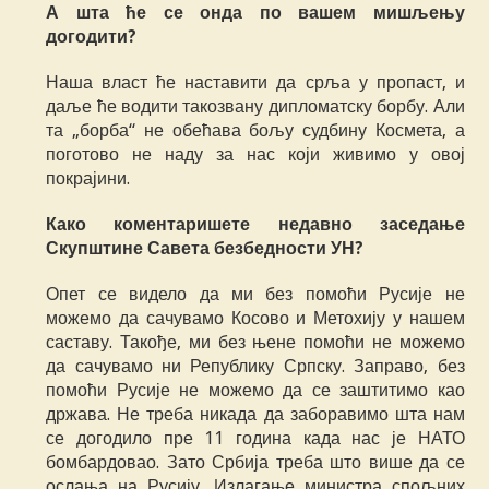
А шта ће се онда по вашем мишљењу
догодити?
Наша власт ће наставити да срља у пропаст, и
даље ће водити такозвану дипломатску борбу. Али
та „борба“ не обећава бољу судбину Космета, а
поготово не наду за нас који живимо у овој
покрајини.
Како коментаришете недавно заседање
Скупштине Савета безбедности УН?
Опет се видело да ми без помоћи Русије не
можемо да сачувамо Косово и Метохију у нашем
саставу. Такође, ми без њене помоћи не можемо
да сачувамо ни Републику Српску. Заправо, без
помоћи Русије не можемо да се заштитимо као
држава. Не треба никада да заборавимо шта нам
се догодило пре 11 година када нас је НАТО
бомбардовао. Зато Србија треба што више да се
ослања на Русију. Излагање министра спољних