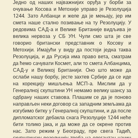
Једно од наших најважнијих оруђа у борби за
очување Косова и Метохије управо је Резолуција
1244. Зато Албанци и желе да је мењају, јер им
смета наше стално позивање на ту Резолуцију. У
редовима САД-а и Велике Британије видљива је
велика нервоза у СБ УН. Чули смо шта је све
говорио британски представник о Косову и
Метохији. Имајући у виду да постоји једна таква
Резолуција, и да Русија има право вета, сматрам
да ћемо сачувати Космет, али то смета Албанцима,
САД-у и Великој Британији. Оно што може да
ослаби нашу борбу, јесте захтев Србије да се иде
на корекцију мишљења МСП-а. Мислим да у
Генералној скупштини УН немамо велику шансу за
одбрану наших ставова. Плашим се да је поново
направљен неки договор са западним земљама да
изгубимо битку у Генералној скупштини, и да после
дипломатског дебакла снага Резолуције 1244 неће
бити толико јака, и да може да се окрене против
нас. Зато режим у Београду, пре свега Тадић,
скупштинску резолуцију треба на елегантан начин