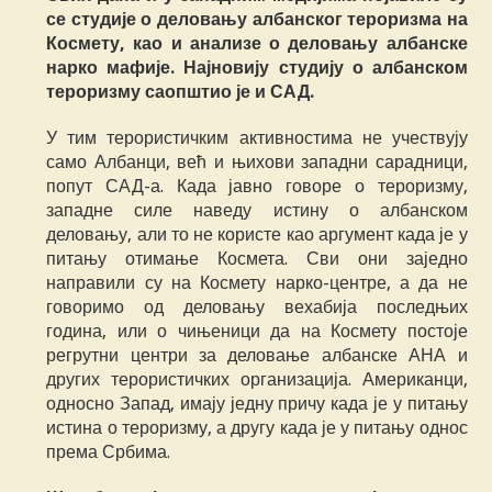
се студије о деловању албанског тероризма на
Космету, као и анализе о деловању албанске
нарко мафије. Најновију студију о албанском
тероризму саопштио је и САД.
У тим терористичким активностима не учествују
само Албанци, већ и њихови западни сарадници,
попут САД-а. Када јавно говоре о тероризму,
западне силе наведу истину о албанском
деловању, али то не користе као аргумент када је у
питању отимање Космета. Сви они заједно
направили су на Космету нарко-центре, а да не
говоримо од деловању вехабија последњих
година, или о чињеници да на Космету постоје
регрутни центри за деловање албанске АНА и
других терористичких организација. Американци,
односно Запад, имају једну причу када је у питању
истина о тероризму, а другу када је у питању однос
према Србима.