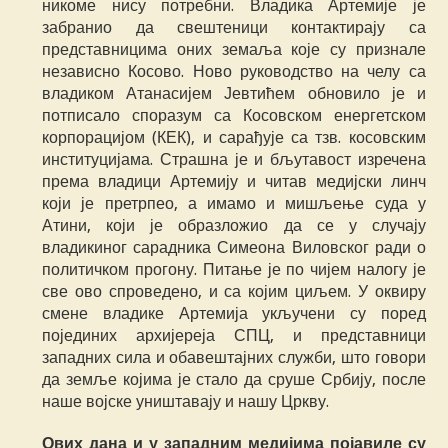
никоме нису потребни. Владика Артемије је
забранио да свештеници контактирају са
представницима оних земаља које су признале
независно Косово. Ново руководство на челу са
владиком Атанасијем Јевтићем обновило је и
потписало споразум са Косовском енергетском
корпорацијом (КЕК), и сарађује са тзв. косовским
институцијама. Страшна је и бљутавост изречена
према владици Артемију и читав медијски линч
који је претрпео, а имамо и мишљење суда у
Атини, који је образложио да се у случају
владикиног сарадника Симеона Виловског ради о
политичком прогону. Питање је по чијем налогу је
све ово спроведено, и са којим циљем. У оквиру
смене владике Артемија укључени су поред
појединих архијереја СПЦ, и представници
западних сила и обавештајних служби, што говори
да земље којима је стало да сруше Србију, после
наше војске уништавају и нашу Цркву.
Ових дана и у западним медијима појавиле су