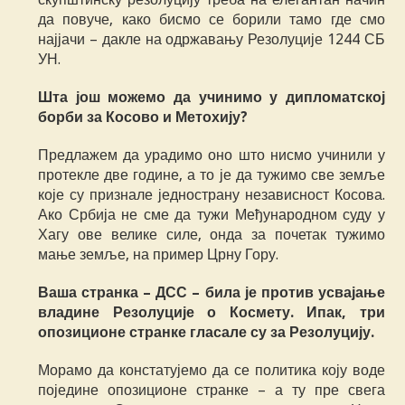
да повуче, како бисмо се борили тамо где смо
најјачи – дакле на одржавању Резолуције 1244 СБ
УН.
Шта још можемо да учинимо у дипломатској
борби за Косово и Метохију?
Предлажем да урадимо оно што нисмо учинили у
протекле две године, а то је да тужимо све земље
које су признале једнострану независност Косова.
Ако Србија не сме да тужи Међународном суду у
Хагу ове велике силе, онда за почетак тужимо
мање земље, на пример Црну Гору.
Ваша странка – ДСС – била је против усвајање
владине Резолуције о Космету. Ипак, три
опозиционе странке гласале су за Резолуцију.
Морамо да констатујемо да се политика коју воде
поједине опозиционе странке – а ту пре свега