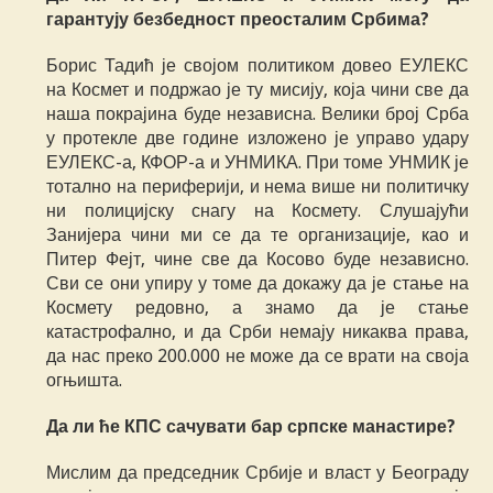
гарантују безбедност преосталим Србима?
Борис Тадић је својом политиком довео ЕУЛЕКС
на Космет и подржао је ту мисију, која чини све да
наша покрајина буде независна. Велики број Срба
у протекле две године изложено је управо удару
ЕУЛЕКС-а, КФОР-а и УНМИКА. При томе УНМИК је
тотално на периферији, и нема више ни политичку
ни полицијску снагу на Космету. Слушајући
Занијера чини ми се да те организације, као и
Питер Фејт, чине све да Косово буде независно.
Сви се они упиру у томе да докажу да је стање на
Космету редовно, а знамо да је стање
катастрофално, и да Срби немају никаква права,
да нас преко 200.000 не може да се врати на своја
огњишта.
Да ли ће КПС сачувати бар српске манастире?
Мислим да председник Србије и власт у Београду