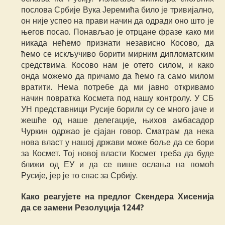
послова Србије Вука Јеремића било је тривијално,
он није успео на прави начин да одради оно што је
његов посао. Понављао је отрцане фразе како ми
никада нећемо признати независно Косово, да
ћемо се искључиво борити мирним дипломатским
средствима. Косово нам је отето силом, и како
онда можемо да причамо да ћемо га само милом
вратити. Нема потребе да ми јавно откривамо
начин повратка Космета под нашу контролу. У СБ
УН представници Русије борили су се много јаче и
жешће од наше делегације, њихов амбасадор
Чуркин одржао је сјајан говор. Сматрам да нека
нова власт у нашој држави може боље да се бори
за Космет. Тој новој власти Космет треба да буде
ближи од ЕУ и да се више ослања на помоћ
Русије, јер је то спас за Србију.
Како реагујете на предлог Скендера Хисенија
да се замени Резолуција 1244?