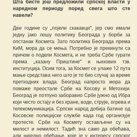
Шта бисте још предложили српској власти у
наредном периоду поред свега што сте
навели?
Две године су „појели скакавци“, јер смо имали
једну јако лошу политику Београда у борби за
опстанак Космета. Зато политика Београда према
КиМ, мора да се мења. Потребно је прекинути са
причом о подели Космета, и не треба Србе гурати
према „казану Приштине“ и њихових тзв.
институција. Осим тога, за Космет се улаже 12 пута
мање средстава него што је то био случај за време
претходних влада. Београд напросто мора да
помаже преостале Србе на Косову и Метохији.
Београд је потпуно заборавио Србе јужно од Ибра
који често остају и без хране, воде, струје, огрева и
телекомуникација. Српски народ добија батине од
Косовске полицијске службе када год организује
протесте. Срби на Космету остављени су на
милост и немилост. Тадић зна само да обећава,
али ниједно обећање, које је у интересу српског