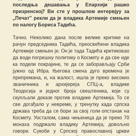
последња дешавања у Епархији рашко
призренској? Ви сте у прошлом интервјуу за
„Печат“ рекли да је владика Артемије смењен
по налогу Бориса Тадића.
Тачно. Неколико дана после велике критике на
рачун председника Тадића, преосвећени владика
Артемије смењен је. Он је тада Тадића критиковао
да води погрешну политику о Космету и да све иде
ка подели покрајине, те да се заборављају Срби
јужно од Ибра. Његова смена дуго времена је
припремана, и, на жалост, ишла је преко високих
званичника и архијереја СПЦ-а, владике
Теодосија и једног броја свештеника, који су
скупљали доказе против владике Артемија. То се
све догађало у невреме, у тренутку када српска
држава треба да се бори за свој голи опстанак на
Космету. Уосталом, сама чињеница да је преко 70
монаха подржало владику Артемија, довољно
говори. Сукоби у Српској православној цркви