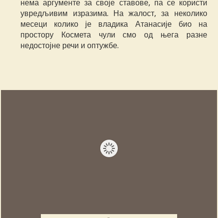
нема аргументе за своје ставове, па се користи
увредљивим изразима. На жалост, за неколико
месеци колико је владика Атанасије био на
простору Космета чули смо од њега разне
недостојне речи и оптужбе.