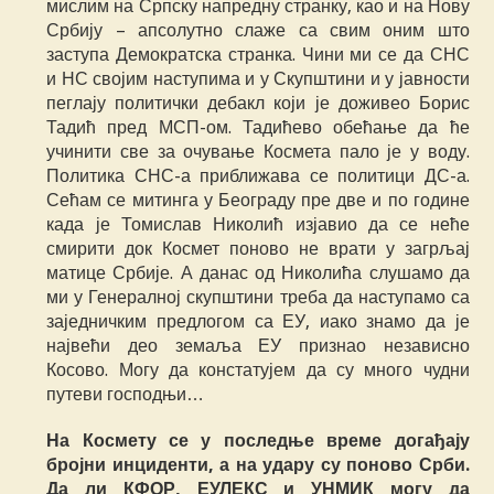
мислим на Српску напредну странку, као и на Нову
Србију – апсолутно слаже са свим оним што
заступа Демократска странка. Чини ми се да СНС
и НС својим наступима и у Скупштини и у јавности
пеглају политички дебакл који је доживео Борис
Тадић пред МСП-ом. Тадићево обећање да ће
учинити све за очување Космета пало је у воду.
Политика СНС-а приближава се политици ДС-а.
Сећам се митинга у Београду пре две и по године
када је Томислав Николић изјавио да се неће
смирити док Космет поново не врати у загрљај
матице Србије. А данас од Николића слушамо да
ми у Генералној скупштини треба да наступамо са
заједничким предлогом са ЕУ, иако знамо да је
највећи део земаља ЕУ признао независно
Косово. Могу да констатујем да су много чудни
путеви господњи…
На Космету се у последње време догађају
бројни инциденти, а на удару су поново Срби.
Да ли КФОР, ЕУЛЕКС и УНМИК могу да