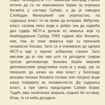
истиче да се он максимално борио за очување
Космета у саставу Србије, а да је наводно
Слободан Милошевић све упропастио, па
садашња власт то не може да исправи. Међутим,
власт сасвим лепо види и добро зна да највећи
део судија МСП-а долази из земаља које су
бомбардовале Србију 1999. године због Космета,
или, пак, из оних земаља које су признале
независно Косово. Зато се и очекивало да одлука
МСП-а иде у прилог албанској страни. Зато
мислим да је све ово што се догодило сумрак
српске дипломатије. Њихова борба мирним
дипломатским средствима пала је у воду, јер се
показало да начин на који власт у Београду
решава питање Космета полако али сигурно води
нашу покрајину ка независности. Да садашња
власт, а пре свега председник Србије Борис
Тадић, има политичког морала, поднео би оставку.
Ипак, то се неће догодити.