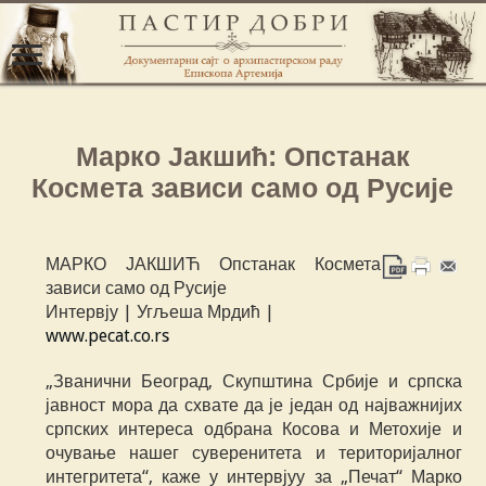
Марко Јакшић: Опстанак
Космета зависи само од Русије
МАРКО ЈАКШИЋ Опстанак Космета
зависи само од Русије
Интервју | Угљеша Мрдић |
www.pecat.co.rs
„Званични Београд, Скупштина Србије и српска
јавност мора да схвате да је један од најважнијих
српских интереса одбрана Косова и Метохије и
очување нашег суверенитета и територијалног
интегритета“, каже у интервјуу за „Печат“ Марко