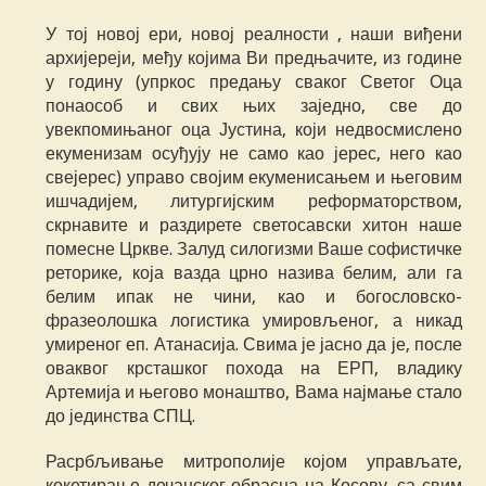
У тој новој ери, новој реалности , наши виђени
архијереји, међу којима Ви предњачите, из године
у годину (упркос предању сваког Светог Оца
понаособ и свих њих заједно, све до
увекпомињаног оца Јустина, који недвосмислено
екуменизам осуђују не само као јерес, него као
свејерес) управо својим екуменисањем и његовим
ишчадијем, литургијским реформаторством,
скрнавите и раздирете светосавски хитон наше
помесне Цркве. Залуд силогизми Ваше софистичке
реторике, која вазда црно назива белим, али га
белим ипак не чини, као и богословско-
фразеолошка логистика умировљеног, а никад
умиреног еп. Атанасија. Свима је јасно да је, после
оваквог крсташког похода на ЕРП, владику
Артемија и његово монаштво, Вама најмање стало
до јединства СПЦ.
Расрбљивање митрополије којом управљате,
кокетирање дечанског обрасца на Косову, са свим