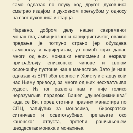
само одлазак по поуку код другог духовника
сматрао издајом и духовном прељубом у односу
на свог духовника и старца.
Наравно, добром делу нашег савременог
монаштва, амбициозног и каријеристичког, овакво
предање је потпуно страно јер обуздава
самовољу и каријеризам, уз помоћ којих данас
многи од њих, монашки неписмени и незрели
приграбљују епископске чинове и својом
осионошћу пустоше наше манастире. Зато је наш
одлазак из ЕРП због верности Христу и старцу који
нас Њему приводи, за многе од њих несхватљива
лудост. Из тог разлога нам и није толико
неразумљив парадокс Вашег „душебрижнишва“
када се Ви, поред стотина празних манастира по
СПЦ, вапијућих за монасима, бирократски
ситничаво и осветољубиво, прегањате око
канонског отпуста, претећи рашчињењем
шездесетак монаха и монахиња.