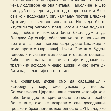
чекају одговоре на ова питања. Најболније је што
смо дубоко уверени да те одговоре знате и Ви и
сви који подржавају ову кампању против Владике
Артемије и његовог монаштва. Но када бисте
изустили тај одговор, пред Богом и пред људима,
пред небом и земљом били бисте дужни да
Владику Артемија, обесправљеног и пониженог
вратите на трон његове сада удове Епархије и
тиме вратите мир нашој Цркви. Све што будете
говорили и делали мимо овог и оваквог решења,
биће само наставак ове агоније и драме са
трагичним исходом у нашој Цркви, у којој ћете Ви
бити најнеславнији протагонист.
Ми, хришћани, дужни смо да садашњицу и
историју у којој смо уткамо у вечност
Богочовековог Царства, наша српска историја која
неће бити део те христоносне вечности носиће
Ваше име, ако не исправите све досадашње
грешке и брзоплете потезе односно ЕРП, владике