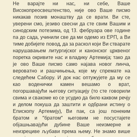
Не варајте ни нас, ни себе, Ваше
Високопреосвештенство, није ово Ваше писмо
никакав позив монаштву да се врати. Ви сте,
уверени смо, језиво свесни да сте свим Вашим и
синодским потезима, од 13. фебруара ове године
па до сада, учинили све да ми одемо из ЕРП, а Ви
тиме добијете повод, да за раскол који Ви стварате
нарушавањем литургијског и канонског црквеног
поретка окривите нас и владику Артемија; тако да
је ово Ваше писмо само најава новог линча,
вероватно и рашчињења, које му спремате на
следећем Сабору. И док нас оптужујете да му се
као воденички камен вешамо о врат,
погоршавајући његову ситуацију (то сте говорили
свима и свакоме ко се усудио да било каквом речју
и делом покуша да заштити и одбрани истину о
Епископу Артемију), Ви пак, са још понеким
братом и “братом“ његовим не посустајете
објашњавајући дубине Ваше неизмерне и
неизрециве љубави према њему. Не знамо више