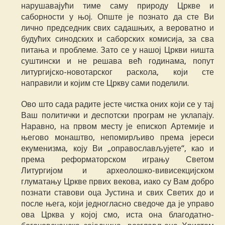
нарушавајући тиме саму природу Цркве и
саборности у њој. Опште је познато да сте Ви
лично председник свих садашњих, а вероватно и
будућих синодских и саборских комисија, за сва
питања и проблеме. Зато се у нашој Цркви ништа
суштински и не решава већ годинама, попут
литургијско-новотарског раскола, који сте
направили и којим сте Цркву сами поделили.
Ово што сада радите јесте чистка оних који се у тај
Ваш политички и деспотски програм не уклапају.
Наравно, на првом месту је епископ Артемије и
његово монаштво, непомирљиво према јереси
екуменизма, коју Ви „оправослављујете“, као и
према реформаторском игрању Светом
Литургијом и археолошко-вивисекцијском
глуматању Цркве првих векова, иако су Вам добро
познати ставови оца Јустина и свих Светих до и
после њега, који једногласно сведоче да је управо
ова Црква у којој смо, иста она благодатно-