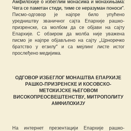
Амфилохије о избеглим монасима и монахињама:
Чега се паметан стиди, тиме се неразуман поноси
”.
Писмо-одговор је најпре било упућено
уредништву званичног сајта Епархије рашко-
призренске, са молбом да се објави на сајту
Епархије. С обзиром да молба није уважена
писмо је најпре објављено на сајту „Црноречко
братство у егзилу” и са мејлинг листе истог
прослеђено медијима.
ОДГОВОР ИЗБЕГЛОГ МОНАШТВА ЕПАРХИЈЕ
РАШКО-ПРИЗРЕНСКЕ И КОСОВСКО-
МЕТОХИЈСКЕ ЊЕГОВОМ
ВИСОКОПРЕОСВЕШТЕНСТВУ, МИТРОПОЛИТУ
АМФИЛОХИЈУ
На интернет презентацији Епархије рашко-