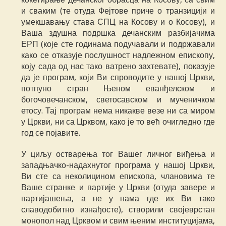
и сваким (те отуда Фејтове приче о транзицији и
умекшавању става СПЦ на Косову и о Косову), и
Ваша здушна подршка дечанским разбијачима
ЕРП (које сте годинама подучавали и подржавали
како се отказује послушност надлежном епископу,
коју сада од нас тако ватрено захтевате), показује
да је програм, који Ви спроводите у нашој Цркви,
потпуно стран Њеном еванђелском и
богочовечанском, светосавском и мученичком
етосу. Тај програм нема никакве везе ни са миром
у Цркви, ни са Црквом, како је то већ очигледно где
год се појавите.
У циљу остварења тог Вашег личног виђења и
западњачко-надахнутог програма у нашој Цркви,
Ви сте са неколицином епископа, члановима те
Ваше странке и партије у Цркви (отуда завере и
партијашења, а не у нама где их Ви тако
славодобитно изнађосте), створили својеврстан
монопол над Црквом и свим њеним институцијама,