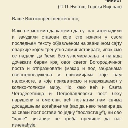
чинио?
(П. П. Његош, Горски Вијенац)
Ваше Високопреосвештенство,
Иако не можемо да кажемо да су нас изненадили
и зачудили ставови које сте изнели у свом
последњем тексту објављеном на званичном сајту
епархије којом тренутно администрирате, ипак смо
се надали да ћемо без узнемиравања и напада
дочекати барем крај овог светог Богородичиног
поста и отпразновати (макар и под забранама
свештенослужења и епитимијама које нам
наложисте, а које прихватисмо и издржавамо) у
колико-толиком миру. Но, како већ и Света
Четрдесетница и Петропавловски пост беху
нарушени и ометени, већ познатим нам свима
досадашњим догађањима (као да неко темпира да
за сваки пост остави по једну “посластицу“), ни ово
“ваше“ писаније не треба превише да нас
изненађује.