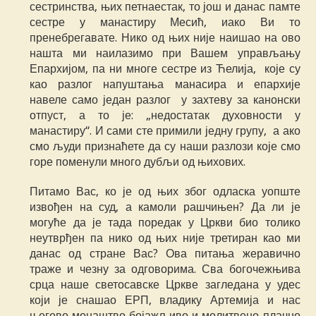
сестринства, њих петнаестак, то још и данас памте
сестре у манастиру Месић, иако Ви то
пренебрегавате. Нико од њих није наишао на ово
нашта ми наилазимо при Вашем управљању
Епархијом, па ни многе сестре из Ћелија, које су
као разлог напуштања манасира и епархије
навеле само један разлог у захтеву за канонски
отпуст, а то је: „недостатак духовности у
манастиру“. И сами сте примили једну групу, а ако
смо људи признаћете да су наши разлози које смо
горе поменули много дубљи од њихових.
Питамо Вас, ко је од њих због одласка уопште
извођен на суд, а камоли рашчињен? Да ли је
могуће да је тада поредак у Цркви био толико
неутврђен па нико од њих није третиран као ми
данас од стране Вас? Ова питања жеравично
траже и чезну за одговорима. Сва богочежњива
срца наше светосавске Цркве загледана у удес
који је снашао ЕРП, владику Артемија и нас
његово монаштво бојажљиво и молитвено-плачно