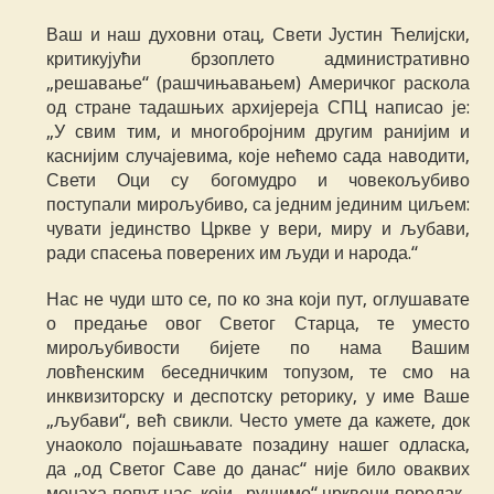
Ваш и наш духовни отац, Свети Јустин Ћелијски,
критикујући брзоплето административно
„решавање“ (рашчињавањем) Америчког раскола
од стране тадашњих архијереја СПЦ написао је:
„У свим тим, и многобројним другим ранијим и
каснијим случајевима, које нећемо сада наводити,
Свети Оци су богомудро и човекољубиво
поступали мирољубиво, са једним јединим циљем:
чувати јединство Цркве у вери, миру и љубави,
ради спасења поверених им људи и народа.“
Нас не чуди што се, по ко зна који пут, оглушавате
о предање овог Светог Старца, те уместо
мирољубивости бијете по нама Вашим
ловћенским беседничким топузом, те смо на
инквизиторску и деспотску реторику, у име Ваше
„љубави“, већ свикли. Често умете да кажете, док
унаоколо појашњавате позадину нашег одласка,
да „од Светог Саве до данас“ није било оваквих
монаха попут нас, који „рушимо“ црквени поредак.