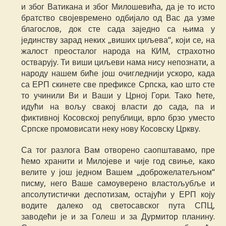
и због Ватикана и због Милошевића, да је то исто
братство својевремено одбијало од Вас да узме
благослов, док сте сада заједно са њима у
јединству зарад неких „виших циљева“, који се, на
жалост преосталог народа на КИМ, страхотно
остварују. Ти виши циљеви нама нису непознати, а
народу нашем биће још очигледнији ускоро, када
са ЕРП скинете све префиксе Српска, као што сте
то учинили Ви и Ваши у Црној Гори. Тако ћете,
идући на вољу свакој власти до сада, па и
фиктивној Косовској републици, врло брзо уместо
Српске промовисати неку нову Косовску Цркву.
Са тог разлога Вам отворено саопштавамо, пре
ћемо хранити и Милојеве и чије год свиње, како
велите у још једном Вашем „доброжелатељном“
писму, него Ваше самоуверено властољубље и
апсолутистички деспотизам, остајући у ЕРП коју
водите далеко од светосавског пута СПЦ,
заводећи је и за Голеш и за Дурмитор планину.