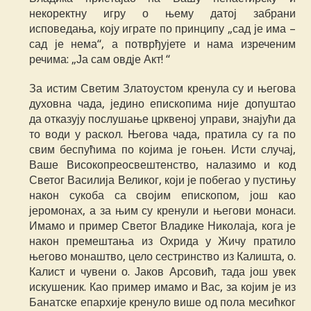
некоректну игру о њему датој забрани
исповедања, коју играте по принципу „сад је има –
сад је нема“, а потврђујете и нама изреченим
речима: „Ја сам овдје Акт! “
За истим Светим Златоустом кренула су и његова
духовна чада, једино епископима није допуштао
да отказују послушање црквеној управи, знајући да
то води у раскол. Његова чада, пратила су га по
свим беспућима по којима је гоњен. Исти случај,
Ваше Високопреосвештенство, налазимо и код
Светог Василија Великог, који је побегао у пустињу
након сукоба са својим епископом, још као
јеромонах, а за њим су кренули и његови монаси.
Имамо и пример Светог Владике Николаја, кога је
након премештања из Охрида у Жичу пратило
његово монаштво, цело сестринство из Калишта, о.
Калист и чувени о. Јаков Арсовић, тада још увек
искушеник. Као пример имамо и Вас, за којим је из
Банатске епархије кренуло више од пола месићког