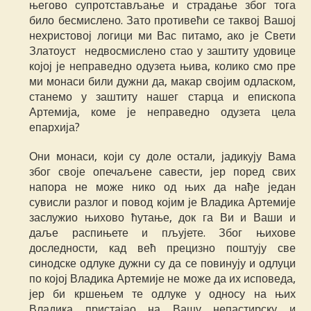
његово супротстављање и страдање због тога
било бесмислено. Зато противећи се таквој Вашој
нехристовој логици ми Вас питамо, ако је Свети
Златоуст недвосмислено стао у заштиту удовице
којој је неправедно одузета њива, колико смо пре
ми монаси били дужни да, макар својим одласком,
станемо у заштиту нашег старца и епископа
Артемија, коме је неправедно одузета цела
епархија?
Они монаси, који су доле остали, јадикују Вама
због своје опечаљене савести, јер поред свих
напора не може нико од њих да нађе један
сувисли разлог и повод којим је Владика Артемије
заслужио њихово ћутање, док га Ви и Ваши и
даље распињете и пљујете. Због њихове
доследности, кад већ прецизно поштују све
синодске одлуке дужни су да се повинују и одлуци
по којој Владика Артемије не може да их исповеда,
јер би кршењем те одлуке у односу на њих
Владика пристајао на Вашу непастирску и