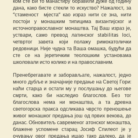
ком сте Ви то манастиру боравили дуже од годину
дана, како бисте стекли то искуство? Нажалост, за
“стаменост мјеста“ као израз нити се зна, нити
постоји у монашким типицима византијског и
источноправославног монаштва. Тај Ваш израз је,
уствари, само превод латинског stabilitas loci,
четвртог завета који полажу римокатолички
редовници. Није чудна та Ваша омашка, будући да
сте се на јеретичким теолошким установама
школовали исто колико и на православним.
Пренебрегавате и заборављате, нажалост, једно
много дубље и значајније предање на Светој Гори:
наћи старца и остати му у послушању до његове
смрти, како би наследио благослов. Без тог
благослова нема ни монаштва, а та древна
светогорска пракса одсликава чврсто преношење
живог монашког предања још од првих векова, до
данас. Обновитељ савременог атонског монаштва,
блажене успомене старац Јосиф Спилеот је у
очувању овог предања ишао тако далеко, да је