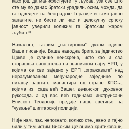
како још да манифестујете ту љубав, уза све што
сте му до данас братски урадили, осим, можда, да
га одведете на београдске Теразије и тамо јавно
запалите, не бисте ли нас и целокупну српску
јавност уверили коликим га братским жаром
љубите!!!
Нажалост, таквим „пастирским“ духом одише
Ваше писаније, Ваша наводна брига за јединство
Цркве је сувише неискрена, исто као и сва
скорашња саопштења на званичном сајту ЕРП, у
којима се сви заједно у ЕРП „згражавате“ над
неразумевањем међународне заједнице по
питању заштите манастира од стране КПС-а,
којима из сада већ Вашег, дечанског духовног
рукосада, а од вас већ годинама инструисани
Епископ Теодосије предаје наше светиње на
“чување“ шиптарској полицији.
Није нам, пак, непознато, колико сте, јавно и тајно
били у тим истим Високим Дечанима критиковани,