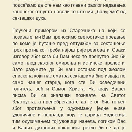
подсећамо да сте нам као главни разлог недавања
канонског отпуста навели то што ми „болујемо“ од
секташког духа.
Поучени примером из Старечника на који се
позивате, ми Вам преносимо светоотачко предање
по коме је ћутање пред оптужбом за секташење
грех против ког треба најоштрије реаговати. Сваки
изговор због кога би Вам неко то прећутао био би
само плод лажног смирења и истинске прелести.
Зато разумите да би наш останак под жезлом
епископа који нас сматра секташима био издаја не
само нашег старца, кога сте Ви осведочени
гонитељ, већ и Самог Христа. На крају Вашег
писма Ви се зналачки позивате на Светог
Златоуста, а пренебрегавате да је он био гоњен
због противљења у одузимању једне њиве
удовичине и неправде коју је царица Евдоксија
тим одузимањем тој увовици нанела, логиком Вас
и Ваших духовних поклоника рекло би се да је