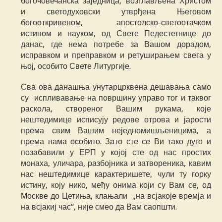
богочовечанска заједница, возглављена Христом
и светодуховски утврђена Његовом
богооткривеном, апостолско-светоотачком
истином и науком, од Свете Педестетнице до
данас, где нема потребе за Вашом дорадом,
исправком и преправком и ретуширањем свега у
њој, особито Свете Литургије.
Сва ова данашња унутарцрквена дешавања само
су испливавање на површину управо тог и таквог
раскола, створеног Вашим рукама, које
нештедимице исписују редове отрова и јарости
према свим Вашим неједномишљеницима, а
према нама особито. Зато сте се Ви тако дуго и
позабавили у ЕРП у којој сте од нас простих
монаха, уличара, разбојника и затвореника, кавим
нас нештедимице карактеришете, чули ту горку
истину, коју нико, међу онима који су Вам се, од
Москве до Цетиња, клањали „на всјакоје времја и
на всјакиј час“, није смео да Вам саопшти.