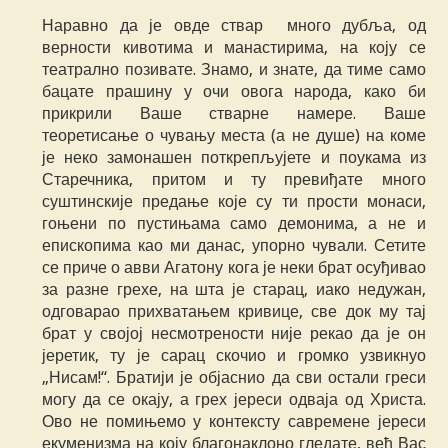
Наравно да је овде ствар много дубља, од
верности кивотима и манастирима, на коју се
театрално позивате. Знамо, и знате, да тиме само
бацате прашину у очи овога народа, како би
прикрили Ваше стварне намере. Ваше
теоретисање о чувању места (а не душе) на коме
је неко замонашен поткрепљујете и поукама из
Старечника, притом и ту превиђате много
суштинскије предање које су ти прости монаси,
гоњени по пустињама само демонима, а не и
епископима као ми данас, упорно чували. Сетите
се приче о авви Агатону кога је неки брат осуђивао
за разне грехе, на шта је старац, иако недужан,
одговарао прихватањем кривице, све док му тај
брат у својој несмотрености није рекао да је он
јеретик, ту је сарац скочио и громко узвикнуо
„Нисам!“. Братији је објаснио да сви остали греси
могу да се окају, а грех јереси одваја од Христа.
Ово не помињемо у контексту савремене јереси
екуменизма на коју благонаклоно гледате, већ Вас