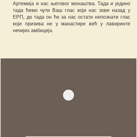
Артемија и нас његовог монаштва. Тада и једино
тада ћемо чути Ваш глас који нас зове назад у
ЕРП, до тада он ће за нас остати непознати глас
који призива не у манастире већ у лавиринте
нечијих амбиција.