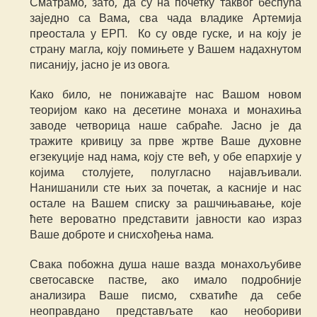
Сматрамо, зато, да су на почетку таквог беспућа
заједно са Вама, сва чада владике Артемија
преостала у ЕРП. Ко су овде гуске, и на коју је
страну магла, коју помињете у Вашем надахнутом
писанију, јасно је из овога.
Како било, не понижавајте нас Вашом новом
теоријом како на десетине монаха и монахиња
заводе четворица наше сабраће. Јасно је да
тражите кривицу за прве жртве Ваше духовне
егзекуције над нама, коју сте већ, у обе епархије у
којима столујете, полугласно најављивали.
Нанишанили сте њих за почетак, а касније и нас
остале на Вашем списку за рашчињавање, које
ћете вероватно представити јавности као израз
Ваше доброте и снисхођења нама.
Свака побожна душа наше вазда монахољубиве
светосавске пастве, ако имало подробније
анализира Ваше писмо, схватиће да себе
неоправдано представљате као необориви