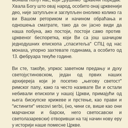
Хвала Богу што овај народ, особито онај црквенији
део, није затупљен и заглупљен онолико колико га
ви Вашом реториком и начином обраћања и
одношења сматрате, тако да он јасно види да
наша побуна, ако постоји, постоји само против
црквеног беспоретка, који Ви са још шачицом
једнодушних епископа „спаситеља“ СПЦ од нас
монаха, упорно захтевате годинама, а особито од
13. фебруара текуће године.
Ви сте, такође, упркос заветном предању и духу
светојустиновском, један од првих наших
архијереја који је посетио „његову светост“
римског папу, како га често називате Ви и остали
небивали епископи у нашој Цркви, примајући од
њега бискупске крижеве и прстење, као прави и
“истинити“ vescovi serbi, (но, чини се, више као они
марчански и барски, него светосавски и
светолазаревски) отворивши на тај начин нову еру
у историји наше помесне Цркве.