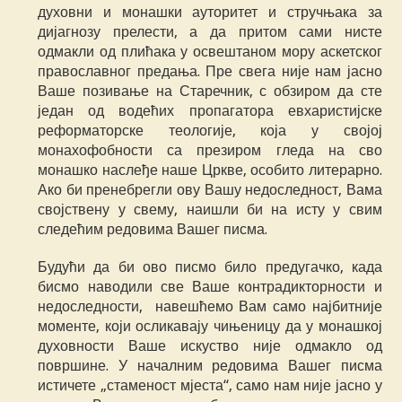
духовни и монашки ауторитет и стручњака за
дијагнозу прелести, а да притом сами нисте
одмакли од плићака у освештаном мору аскетског
православног предања. Пре свега није нам јасно
Ваше позивање на Старечник, с обзиром да сте
један од водећих пропагатора евхаристијске
реформаторске теологије, која у својој
монахофобности са презиром гледа на сво
монашко наслеђе наше Цркве, особито литерарно.
Ако би пренебрегли ову Вашу недоследност, Вама
својствену у свему, наишли би на исту у свим
следећим редовима Вашег писма.
Будући да би ово писмо било предугачко, када
бисмо наводили све Ваше контрадикторности и
недоследности, навешћемо Вам само најбитније
моменте, који осликавају чињеницу да у монашкој
духовности Ваше искуство није одмакло од
површине. У началним редовима Вашег писма
истичете „стаменост мјеста“, само нам није јасно у