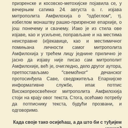
призренске и косовско-метохијске појавила се, у
вечерњим сатима 24. августа о. г. изјава
митрополита Амфилохија о “одбеглом“, тј.
избеглом монаштву рашко-призренске епархије, о
још понечему и свачему. Иако је из стила ове
изјаве, као и усиљене, поправљане и на местима
неисправне (и)јекавице, као и местимичног
помињана личности самог митрополита
Амфилохија у трећем лицу једнине прилично је
јасно да изјаву није писао сам митрополит
Амфилохије, већ је, очигледно, дело другог аутора,
претпостављамо “свемоћног“ дечанског
протосинђела Саве, сведржитеља Епархијске
информативне службе, ипак потпис
Високопреосвећеног митрополита Амфилохија
стоји на крају овог текста. Стога, осећамо потребу
да потписнику текста, будући прозвани, и
одговоримо.
Када своје тако осијећаш, а да што би с туђијем