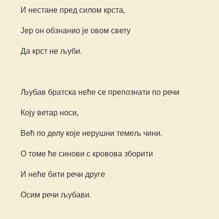
И нестане пред силом крста,
Јер он обзнанио је овом свету
Да крст не љуби.
Љубав братска неће се препознати по речи
Коју ветар носи,
Већ по делу које нерушни темељ чини.
О томе ће синови с кровова зборити
И неће бити речи друге
Осим речи љубави.