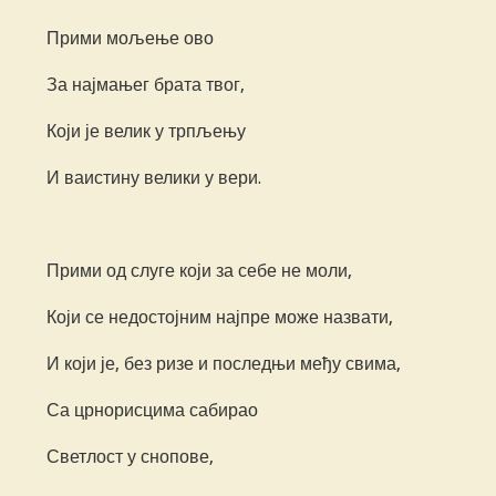
Прими мољење ово
За најмањег брата твог,
Који је велик у трпљењу
И ваистину велики у вери.
Прими од слуге који за себе не моли,
Који се недостојним најпре може назвати,
И који је, без ризе и последњи међу свима,
Са црнорисцима сабирао
Светлост у снопове,