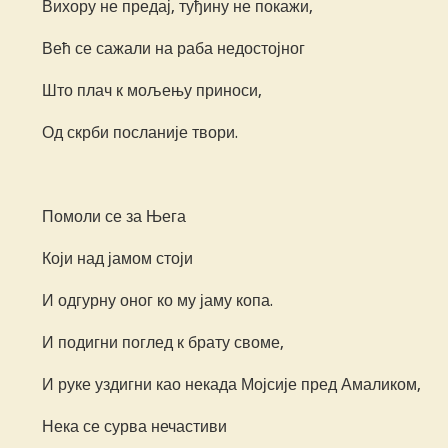
Вихору не предај, туђину не покажи,
Већ се сажали на раба недостојног
Што плач к мољењу приноси,
Од скрби посланије твори.
Помоли се за Њега
Који над јамом стоји
И одгурну оног ко му јаму копа.
И подигни поглед к брату своме,
И руке уздигни као некада Мојсије пред Амаликом,
Нека се сурва нечастиви