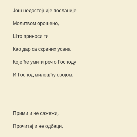
Још недостојније посланије
Молитвом орошено,
Што приноси ти
Као дар са скрвних усана
Које ће умити реч о Господу
И Господ милошћу својом.
Прими и не сажежи,
Прочитај и не одбаци,