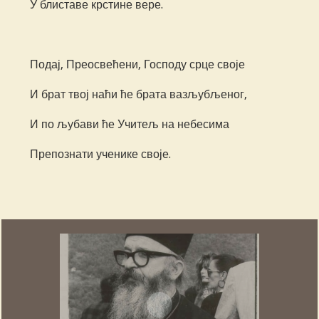
У блиставе крстине вере.
Подај, Преосвећени, Господу срце своје
И брат твој наћи ће брата вазљубљеног,
И по љубави ће Учитељ на небесима
Препознати ученике своје.