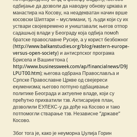
одбијање да дозволи да наводну обнову цркава и
манастира на Косову, на неадекватан начин врше
косовски Шиптари – муслимани, тј. људи који су их
уствари својевремено и уништавали; његов отпор
садашњој влади у Београду која одбија помоћ
братске православне Русије, а у корист безбожног
(
http://www.balkanstudies.org/blog/eastern-europe-
versus-open-society
) и антисрпског програма
Брисела и Вашингтона (
http://www.businessweek.com/ap/financialnews/D9J
LPUT00.htm
); његова одбрана Православља и
Српске Православне Цркве од свејереси
екуменизма; његово потпуно одбацивање
политике Београда и актуелне владе, који су
прећутно прихватили тзв. Ахтисаријев план,
дозволили ЕУЛЕКС-у да дође на Косово и тако
потпомогли стварање тзв. Независне “државе“
Косово.
Због тога је, како је неуморна Џулија Горин