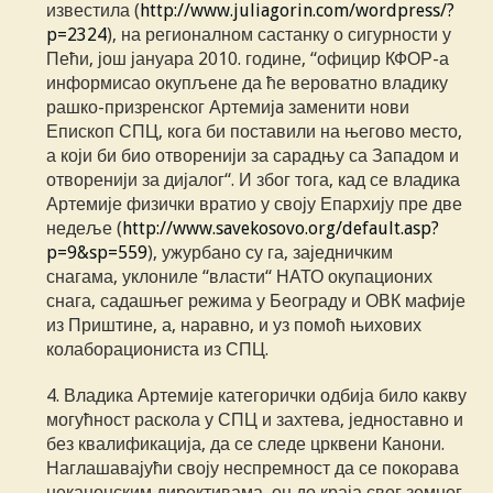
известила (
http://www.juliagorin.com/wordpress/?
p=2324
), на регионалном састанку о сигурности у
Пећи, још јануара 2010. године, “официр КФОР-а
информисао окупљене да ће вероватно владику
рашко-призренског Артемијa заменити нови
Епископ СПЦ, кога би поставили на његово место,
а који би био отворенији за сарадњу са Западом и
отворенији за дијалог“. И због тога, кад се владика
Артемије физички вратио у своју Епархију пре две
недеље (
http://www.savekosovo.org/default.asp?
p=9&sp=559
), ужурбано су га, заједничким
снагама, уклониле “власти“ НАТО окупационих
снага, садашњег режима у Београду и ОВК мафије
из Приштине, а, наравно, и уз помоћ њихових
колаборациониста из СПЦ.
4. Владика Артемије категорички одбија било какву
могућност раскола у СПЦ и захтева, једноставно и
без квалификација, да се следе црквени Канони.
Наглашавајући своју неспремност да се покорава
неканонским директивама, он до краја свог земног