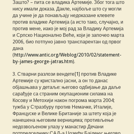
Зашто? – пита се владика Артемије. Због тога што
нису имали доказа. Дакле, најбоље што су могли
да учине је да понављају недоказане клевете
против владике Артемија (а исто тако, случајно, и
против мене, иако је мој рад за Владику Артемија
и Српско Национално Веће, који је започео марта
2006, био потпуно јавно транспарентан од првог
дана
(
http://www.antic.org/Weblog/2010/02/statement-
by-james-george-jatras.htm
).
3. Стварни разлози вендете[
1
] против Владике
Артемије су кристално јасни, а он то данас
објашњава у детаље: његово одбијање да даље
сарађује са страним окупационим силама на
Косову и Метохији након погрома марта 2004;
тужба у Стразбуру против Немачке, Италије,
Француске и Велике Британије за штету која је
нанешена његовим верницима; противљење
недозвољеном улазу у манастир Дечани
потпредседнику САД-а Џозефу Бајдену; његово