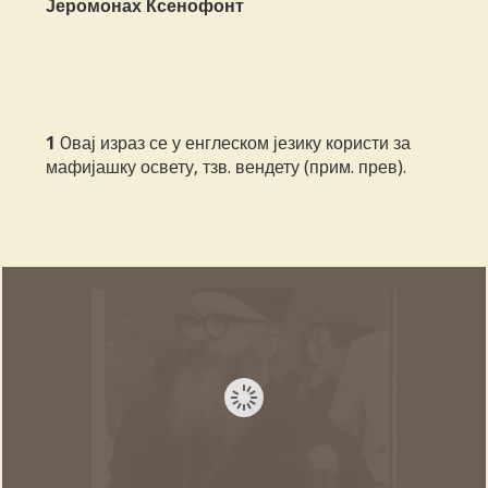
Јеромонах Ксенофонт
1
Oвај израз се у енглеском језику користи за
мафијашку освету, тзв. вендету (прим. прев).