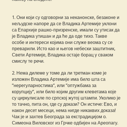
1. Они који су одговорни за неканонске, безаконе и
нељудске напоре да се Владика Артемије уклони
са Епархије рашко-призренске, имали су утисак да
је Владика утишан и да ће да оде тихо. Такве
особе и интереси којима они служе веома су се
преварили. Исто као и његов небески заштитник,
Свети Артемије, Владика остаје борац у сваком
смислу те речи.
2. Нема дилеме у томе да ли третман коме је
изложен Владика Артемије има било шта са
“нерегуларностима“, или “оптужбама за
корупцију“, или било којим другим клеветама које
су циркулисале по српској жутој штампи. Уколико је
то тачно, пита он, где су докази? Он истиче: Ево, и
након десет месеци, нема нигде никаквих доказа!
Чак је и захтев Београда за екстрадицијом о.
Симеона Виловског из Грчке одбијен на Ареопагу.