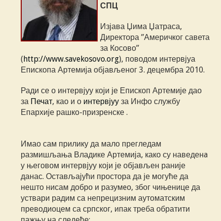
СПЦ
Изјава Џима Џатраса,
Директора ”Америчког савета
за Косово”
(
http://www.savekosovo.org
), поводом интервјуа
Епископа Артемија објављеног 3. децембра 2010.
Ради се о интервјуу који је Епископ Артемије дао
за
Печат
, као и о
интервјуу
за Инфо службу
Епархије рашко-призренске .
Имао сам прилику да мало прегледам
размишљања Владике Артемија, како су наведенa
у његовом интервјуу који је објављен раније
данас. Остављајући простора да је могуће да
нешто нисам добро и разумeо, због чињенице да
уствари радим са непрецизним аутоматским
преводиоцем са српског, ипак треба обратити
пажњу на следеће: