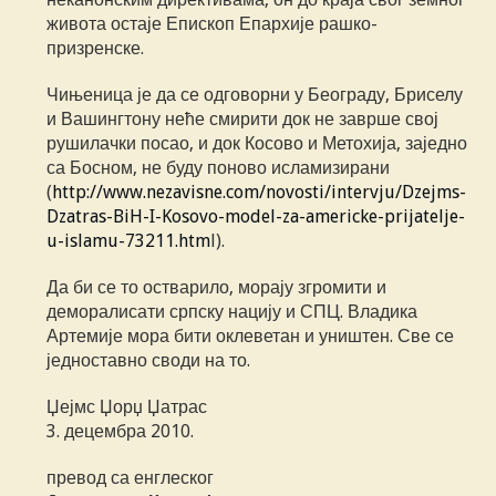
живота остаје Епископ Епархије рашко-
призренске.
Чињеница је да се одговорни у Београду, Бриселу
и Вашингтону неће смирити док не заврше свој
рушилачки посао, и док Косово и Метохија, заједно
са Босном, не буду поново исламизирани
(
http://www.nezavisne.com/novosti/intervju/Dzejms-
Dzatras-BiH-I-Kosovo-model-za-americke-prijatelje-
u-islamu-73211.htm
l).
Да би се то остварило, морају згромити и
деморалисати српску нацију и СПЦ. Владика
Артемије мора бити оклеветан и уништен. Све се
једноставно своди на то.
Џејмс Џорџ Џатрас
3. децембра 2010.
превод са енглеског