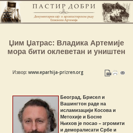
Џим Џатрас: Владика Артемије
мора бити оклеветан и уништен
Извор:
www.eparhija-prizren.org
Београд, Брисел и
Вашингтон раде на
исламизацији Косова и
Метохије и Босне
Њихов је посао – згромити
и деморалисати Србе и