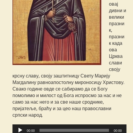
овај
дивни и
велики
празни
к,
празни
к када
ова
Црква
слави
своју
крсну славу, своју заштитницу Свету Марију
Магдалину равноапостолну мироносицу Христову.
Свако године овде се сабирамо да се Богу
помолимо и милост од Бога испросмо за нас и не
само за нас него и за све наше сроднике,
пријатеље, браћу и за цео наш православни
српски народ.
Прегледач
00:00
00:00