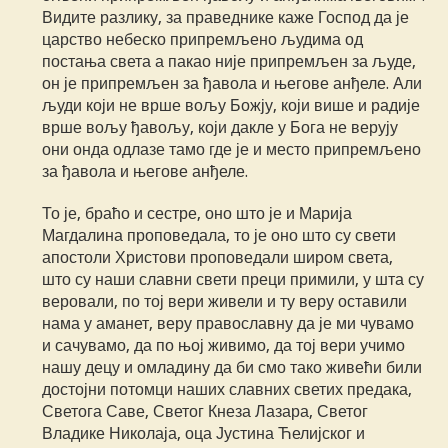
Видите разлику, за праведнике каже Господ да је
царство небеско припремљено људима од
постања света а пакао није припремљен за људе,
он је припремљен за ђавола и његове анђеле. Али
људи који не врше вољу Божју, који више и радије
врше вољу ђавољу, који дакле у Бога не верују
они онда одлазе тамо где је и место припремљено
за ђавола и његове анђеле.
То је, браћо и сестре, оно што је и Марија
Магдалина проповедала, то је оно што су свети
апостоли Христови проповедали широм света,
што су наши славни свети преци примили, у шта су
веровали, по тој вери живели и ту веру оставили
нама у аманет, веру православну да је ми чувамо
и сачувамо, да по њој живимо, да тој вери учимо
нашу децу и омладину да би смо тако живећи били
достојни потомци наших славних светих предака,
Светога Саве, Светог Кнеза Лазара, Светог
Владике Николаја, оца Јустина Ћелијског и