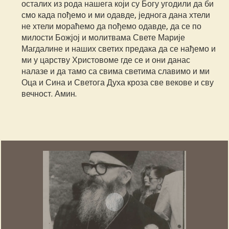
осталих из рода нашега који су Богу угодили да би
смо када пођемо и ми одавде, једнога дана хтели
не хтели мораћемо да пођемо одавде, да се по
милости Божјој и молитвама Свете Марије
Магдалине и наших светих предака да се нађемо и
ми у царству Христовоме где се и они данас
налазе и да тамо са свима светима славимо и ми
Оца и Сина и Светога Духа кроза све векове и сву
вечност. Амин.