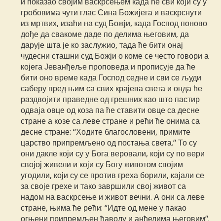
и показао својим васкрсењем када ће сви који су у
гробовима чути глас Сина Божијега и васкрснути
из мртвих, изаћи на суд Божји, када Господ поново
дође да свакоме даде по делима његовим, да
дарује шта је ко заслужио, тада ће бити онај
чудесни сташни суд Божји о коме се често говори а
којега Јеванђеље проповеда и прописује да ће
бити оно време када Господ седне и сви се људи
саберу пред њим са свих крајева света и онда ће
раздвојити праведне од грешних као што пастир
одваја овце од коза па ће ставити овце са десне
стране а козе са леве стране и рећи ће онима са
десне стране: “Ходите благословени, примите
царство припремљено од постања света.“ То су
они дакле који су у Бога веровали, који су по вери
својој живели и који су Богу животом својим
угодили, који су се против греха борили, кајали се
за своје грехе и тако завршили свој живот са
надом на васкрсење и живот вечни. А они са леве
стране, њима ће рећи: “Идте од мене у пакао
огњени припремљен ђаволу и анђелима његовим“.