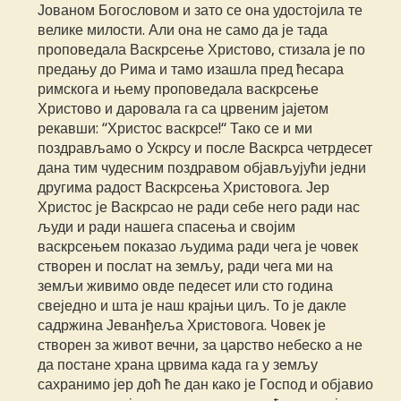
Јованом Богословом и зато се она удостојила те
велике милости. Али она не само да је тада
проповедала Васкрсење Христово, стизала је по
предању до Рима и тамо изашла пред ћесара
римскога и њему проповедала васкрсење
Христово и даровала га са црвеним јајетом
рекавши: “Христос васкрсе!“ Тако се и ми
поздрављамо о Ускрсу и после Васкрса четрдесет
дана тим чудесним поздравом објављујући једни
другима радост Васкрсења Христовога. Јер
Христос је Васкрсао не ради себе него ради нас
људи и ради нашега спасења и својим
васкрсењем показао људима ради чега је човек
створен и послат на земљу, ради чега ми на
земљи живимо овде педесет или сто година
свеједно и шта је наш крајњи циљ. То је дакле
садржина Јеванђеља Христовога. Човек је
створен за живот вечни, за царство небеско а не
да постане храна црвима када га у земљу
сахранимо јер доћ ће дан како је Господ и објавио