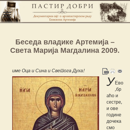
Беседа владике Артемија –
Света Марија Магдалина 2009.
име Оца и Сина и Светога Духа!
У
Ево
,бр
аћо и
сестре,
и ове
године
дочека
смо