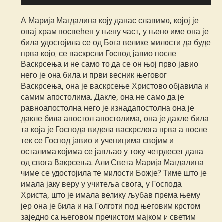
звучних
записа
А Марија Магдалина коју данас славимо, којој је
овај храм посвећен у њену част, у њено име она је
била удостојила се од Бога велике милости да буде
прва којој се васкрсли Господ јавио после
Васкрсења и не само то да се он њој прво јавио
него је она била и први весник његовог
Васкрсења, она је васкрсење Христово објавила и
самим апостолима. Дакле, она не само да је
равноапостолна него је изнадапостолна она је
дакле била апостол апостолима, она је дакле била
та која је Господа видела васкрслога прва а после
тек се Господ јавио и ученицима својим и
осталима којима се јављао у току четрдесет дана
од свога Вакрсења. Али Света Марија Магдалина
чиме се удостојила те милости Божје? Тиме што је
имала јаку веру у учитеља свога, у Господа
Христа, што је имала велику љубав према њему
јер она је била и на Голготи под његовим крстом
заједно са његовом пречистом мајком и светим