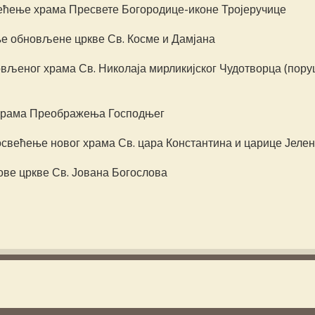
свећење храма Пресвете Богородице-иконе Тројеручице
ење обновљене цркве Св. Косме и Дамјана
новљеног храма Св. Николаја мирликијског Чудотворца (пор
г храма Преображења Господњег
 освећење новог храма Св. цара Константина и царице Јеле
нове цркве Св. Јована Богослова