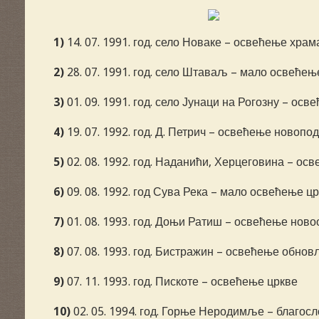
1)
14. 07. 1991. год. село Новаке – освећење храм
2)
28. 07. 1991. год. село Штаваљ – мало освеће
3)
01. 09. 1991. год. село Јунаци на Рогозну – осв
4)
19. 07. 1992. год. Д. Петрич – освећење новопо
5)
02. 08. 1992. год. Наданићи, Херцеговина – ос
6)
09. 08. 1992. год Сува Река – мало освећење ц
7)
01. 08. 1993. год. Доњи Ратиш – освећење нов
8)
07. 08. 1993. год. Бистражин – освећење обнов
9)
07. 11. 1993. год. Пискоте – освећење цркве
10)
02. 05. 1994. год. Горње Неродимље – благос