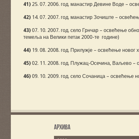
41)
25. 07. 2006. год. манастир Девине Воде – о
42)
14. 07. 2007. год. манастир Зочиште – освећ
43)
07. 10. 2007. год. село Грнчар – освећење об
темеља на Велики петак 2000-те године)
44)
19. 08. 2008. год. Прилужје – освећење ново
45)
02. 11. 2008. год. Плужац-Осечина, Ваљево –
46)
09. 10. 2009. год. село Сочаница – освећење 
Архива