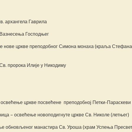
в. архангела Гаврила
е Вазнесења Господњег
ње нове цркве преподобног Симона монаха (краља Стефана
 Св. пророка Илије у Никодиму
а – освећење цркве посвећене преподобној Петки-Параскеви
меница – освећење новоподигнуте цркве Св. Николе (летњег)
ење обновљеног манастира Св. Уроша (храм Успења Пресве