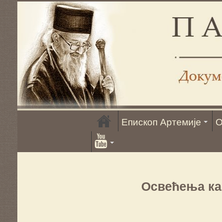
Епископ Артемије
О
Освећења ка