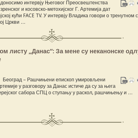
 доносимо интервју Његовог Преосвештенства
ренског и косовско-метохијског Г. Артемија дат
јској кући FACE TV. У интервју Владика говори о тренутном 
ој Цркви …
ом листу „Данас“: За мене су неканонске одл
е
s Београд – Рашчињени епископ умировљени
темије у разговору за Данас истиче да су за њега
јерејског сабора СПЦ о ступању у раскол, рашчињењу и …