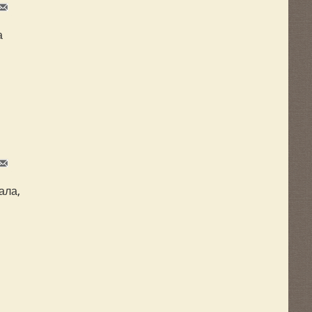
а
ала,