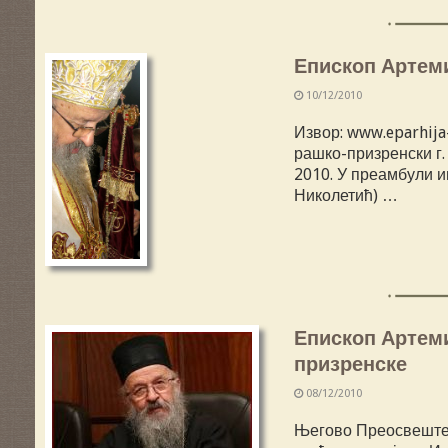
Епископ Артеми
10/12/2010
Извор: www.eparhij
рашко-призренски г.
2010. У преамбули и
Николетић) …
Епископ Артеми
призренске
08/12/2010
Његово Преосвештен