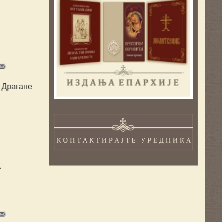
е Драгане
-