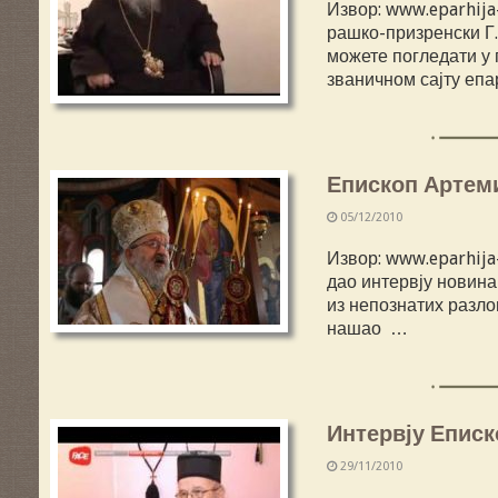
Извор: www.eparhij
рашко-призренски Г.
можете погледати у 
званичном сајту епа
Епископ Артем
05/12/2010
Извор: www.eparhija
дао интервју новин
из непознатих разло
нашао …
Интервју Еписк
29/11/2010