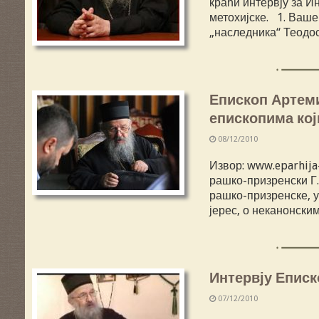
краћи интервју за И
метохијске. 1. Ваш
„наследника“ Теодос
Епископ Артеми
епископима кој
08/12/2010
Извор: www.eparhij
рашко-призренски Г.
рашко-призренске, у
јерес, о неканонски
Интервју Еписк
07/12/2010