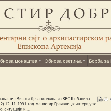
бнова монаштва
Обнова светиња
Борба за 
. манастир Високи Дечани: екипа из BBC II обавила
) 12. 11. 1991. год. манастир Грачаница: интервју за
ој ситуацији и …