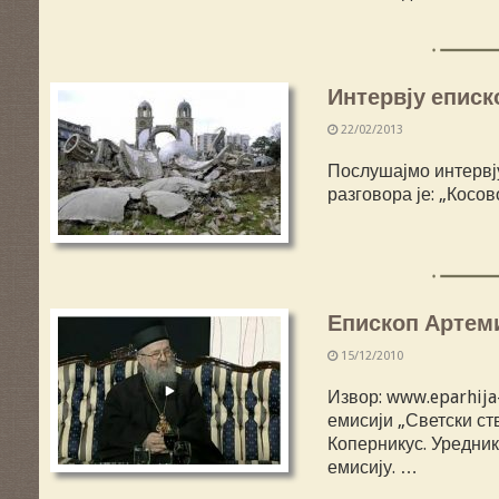
Интервју еписк
22/02/2013
Послушајмо интервју
разговора је: „Косо
Епископ Артеми
15/12/2010
Извор: www.eparhija
емисији „Светски ст
Коперникус. Уредник
емисију. …