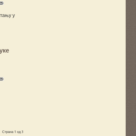
стању у
уке
Страна 1 од 3