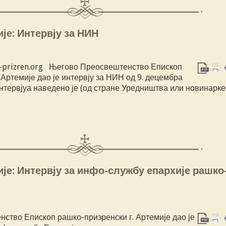
је: Интервју за НИН
a-prizren.org Његово Преосвештенство Епископ
 Артемије дао је интервју за НИН од 9. децембра
нтервјуа наведено је (од стране Уредништва или новинарк
је: Интервју за инфо-службу епархије рашко
ство Епископ рашко-призренски г. Артемије дао је