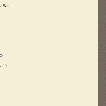
ти Вашег
дају