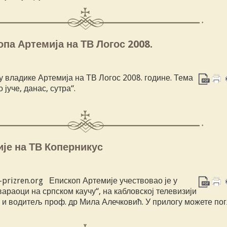
опа Артемија на ТВ Логос 2008.
 владике Артемија на ТВ Логос 2008. године. Тема
во јуче, данас, сутра“.
је на ТВ Коперникус
-prizren.org Епископ Артемије учествовао је у
вараоци на српском каучу“, на кабловској телевизији
 и водитељ проф. др Мила Алечковић. У прилогу можете по