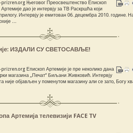
a-prizren.org Његовог Преосвештенствo Епископ
 Артемије дао је интервју за ТВ Раскршћа који
прилогу. Интервју је емитован 06. децембра 2010. године. Н
рхије …
ије: ИЗДАЛИ СУ СВЕТОСАВЉЕ!
-prizren.org Епископ Артемије је пре неколико дана
арки магазина „Печат“ Биљани Живковић. Интервју
га није објављен у поменутом магазину али се зато, Богу хв
опа Артемија телевизији FACE TV