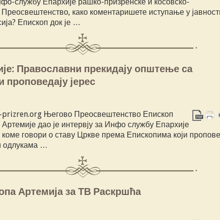
нфо-службу Епархије рашко-призренске и косовско-
е Преосвештенство, како коментаришете иступање у јавнос
ија? Епископ док је …
је: Православни прекидају општење са
и проповедају јерес
a-prizren.org Његово Преосвештенство Епископ
 Артемије дао је интервју за Инфо службу Епархије
 коме говори о ставу Цркве према Епископима који пропове
м одлукама …
опа Артемија за ТВ Раскршћа