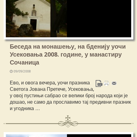
Беседа на монашењу, на бденију уочи
Усековања 2008. године, у манастиру
Сочаница
09/09/2008
Ево, и овога вечера, уочи празника
Светога Јована Претече, Усековања,
у овој пустињи сабрао се велики број народа који је
дошао, не само да прославимо тај предивни празник
и угодника …