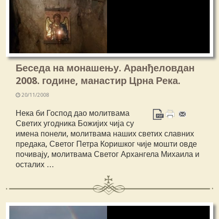
Беседа на монашењу. Аранђеловдан
2008. године, манастир Црна Река.
20/11/2008
Нека би Господ дао молитвама
Светих угодника Божијих чија су
имена понели, молитвама наших светих славних
предака, Светог Петра Коришког чије мошти овде
почивају, молитвама Светог Архангела Михаила и
осталих …