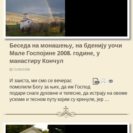
Беседа на монашењу, на бденију уочи
Мале Госпојине 2008. године, у
манастиру Кончул
13/09/2008
И заиста, ми смо се вечерас
помолили Богу за њих, да им Господ
подари снаге духовне и телесне, да истрају на овоме
ускоме и тесном путу којим су кренуле, јер …