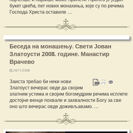
букет цвећa, пет нових монахиња, које су по речима
Господа Христа оставиле …
Беседа на монашењу. Свети Јован
Златоусти 2008. године. Манастир
Врачево
24/11/2008
Заиста требао би неки нови
Златоуст вечерас овде да својим
златним устима и својим богомудрим речима исплете
достојне венце похвале и захвалности Богу за све
оно што вечерас овде доживљавамо. …