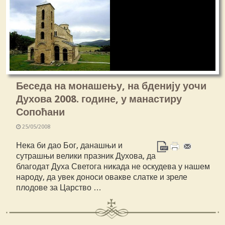
Беседа на монашењу, на бденију уочи
Духова 2008. године, у манастиру
Сопоћани
25/05/2008
Нека би дао Бог, данашњи и
сутрашњи велики празник Духова, да
благодат Духа Светога никада не оскудева у нашем
народу, да увек доноси овакве слатке и зреле
плодове за Царство …