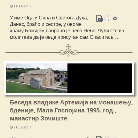
11/11/2013
У име Оца и Сина и Светога Духа,
Данас, браћо и сестре, у овоме
храму Божијем сабрано је цело Небо. Чули сте из
молитава да је овде присутан сам Спаситељ …
Беседа владике Артемија на монашењу,
бденије, Мала Госпојина 1995. год.,
манастир Зочиште
21/09/2013