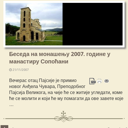
Беседа на монашењу 2007. године у
манастиру Сопоћани
21/11/2007
Вечерас отац Пајсије је примио
новог Анђела Чувара, Преподобног
Пајсија Великога, на чије ће се житије угледати, коме
ће се молити и који ће му помагати да ове завете које
…