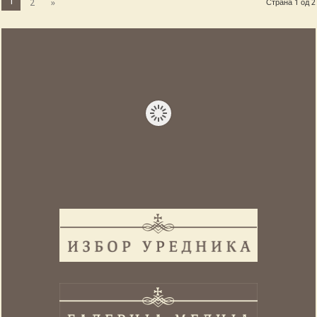
1
2
»
Страна 1 од 2