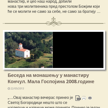
манастир, и цео наш народ, добили
нова три молитвеника пред престолом Божјим који
ће се молити не само за себе, не само за братију …
Беседа на монашењу у манастиру
Кончул. Мала Госпојина 2008.године
22/05/2013
„…Овај манастир вечерас принео је
Светој Богородици нешто што се
најлепше и највише може принети. Принео је један