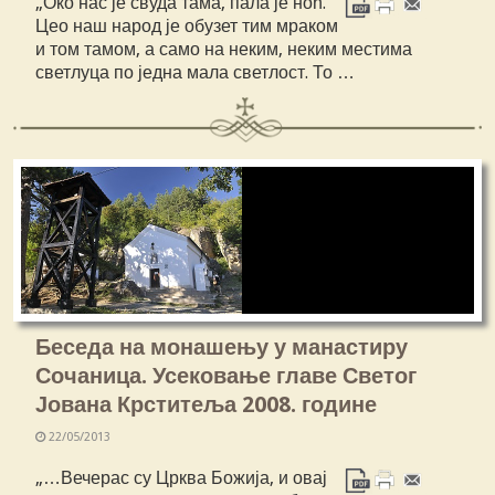
„Око нас је свуда тама, пала је ноћ.
Цео наш народ је обузет тим мраком
и том тамом, а само на неким, неким местима
светлуца по једна мала светлост. То …
Беседа на монашењу у манастиру
Сочаница. Усековање главе Светог
Јована Крститеља 2008. године
22/05/2013
„…Вечерас су Црква Божија, и овај