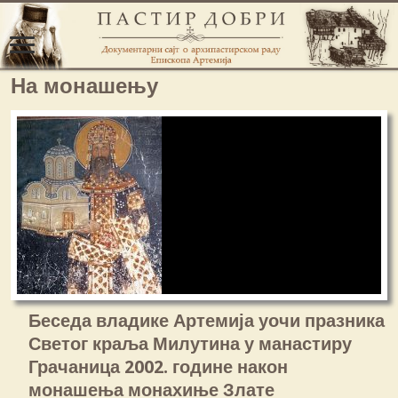
На монашењу
Беседа владике Артемија уочи празника
Светог краља Милутина у манастиру
Грачаница 2002. године након
монашења монахиње Злате