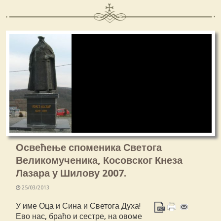
Освећење споменика Светога
Великомученика, Косовског Кнеза
Лазара у Шилову 2007.
25/03/2013
У име Оца и Сина и Светога Духа!
Ево нас, браћо и сестре, на овоме