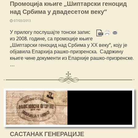
Промоција књиге „Шиптарски геноцид
над Србима у двадесетом веку“
07/03/2013
У прилогу послушајте тонски запис
из 2008. године, са промоције књиге
„Шиптарски геноцид над Србима у ХХ веку“, коју је
објавила Епархија рашко-призренска. Садржину
књиге чине документи из Епархије рашко-призренске.
…
САСТАНАК ГЕНЕРАЦИЈЕ