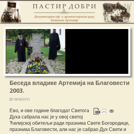
Беседа владике Артемија на Благовести
2003.
18/04/2013
Ево, и ове године благодат Светога
Духа сабрала нас је у овој светој
Ћелијској обитељи ради празника Свете Богородице,
празника Благовести, али нас је сабрао Дух Свети и