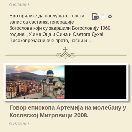
01/03/2013
Ево прилике да послушате тонски
запис са састанка генерације
богослова који су завршили Богословију 1960.
године. „У име Оца и Сина и Светога Духа!
Високопречасни оче прото, часни и …
Говор епископа Артемија на молебану у
Косовској Митровици 2008.
25/02/2013