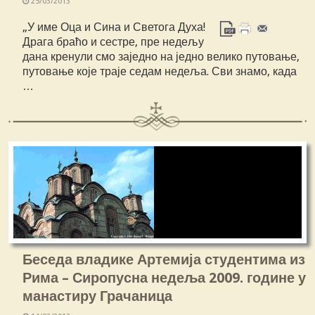
25/03/2013
„У име Оца и Сина и Светога Духа!
Драга браћо и сестре, пре недељу
дана кренули смо заједно на једно велико путовање,
путовање које траје седам недеља. Сви знамо, када
…
Беседа владике Артемија студентима из
Рима – Сиропусна недеља 2009. године у
манастиру Грачаница