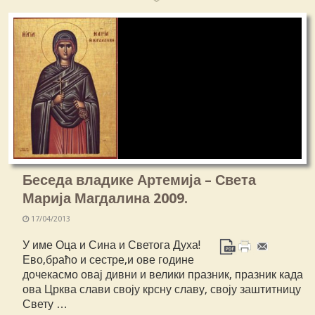
Беседа владике Артемија – Света
Марија Магдалина 2009.
17/04/2013
У име Оца и Сина и Светога Духа!
Ево,браћо и сестре,и ове године
дочекасмо овај дивни и велики празник, празник када
ова Црква слави своју крсну славу, своју заштитницу
Свету …