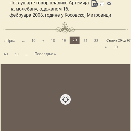
Послушајте говор владике Артемија
на молебану, одржаном 16.
фебруара 2008. године у Косовској Митровици
20
« Прва
...
10
«
18
19
21
22
Страна 20 од 67
»
30
40
50
...
Последња »