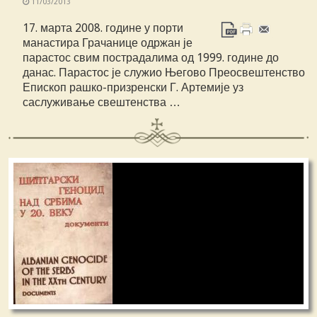
11/03/2013
17. марта 2008. године у порти
манастира Грачанице одржан је
парастос свим пострадалима од 1999. године до
данас. Парастос је служио Његово Преосвештенство
Епископ рашко-призренски Г. Артемије уз
саслуживање свештенства …