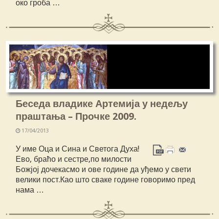
око гроба …
Беседа владике Артемија у недељу
праштања – Прочке 2009.
17/04/2013
У име Оца и Сина и Светога Духа!
Ево, браћо и сестре,по милости
Божјој дочекасмо и ове године да уђемо у свети
велики пост.Као што сваке године говоримо пред
нама …